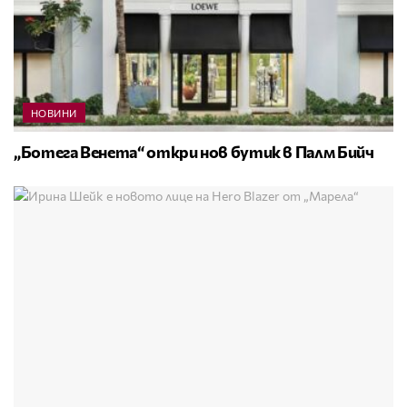
НОВИНИ
„Ботега Венета“ откри нов бутик в Палм Бийч