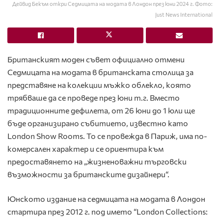
Дейвид Бекъм откри Седмицата на модата в Лондон през юни 2024 г. Фото:
Just News International
Британският моден съвет официално отмени
Седмицата на модата в британската столица за
представяне на колекции мъжко облекло, която
трябваше да се проведе през юни т.г. Вместо
традиционните дефилета, от 26 юни до 1 юли ще
бъде организирано събитието, известно като
London Show Rooms. То се провежда в Париж, има по-
комерсален характер и се ориентира към
предоставянето на „жизненоважни търговски
възможности за британските дизайнери“.
Юнското издание на седмицата на модата в Лондон
стартира през 2012 г. под името “London Collections: