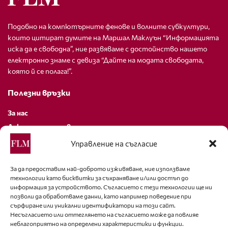
Подобно на компютърните фенове и волните субкултури,
които цитират думите на Маршал Маклуън “Информацията
иска да е свободна”, ние развяваме с достойнство нашето
електронно знаме с девиза “Дайте на модата свободата,
която й се полага!”.
Полезни връзки
За нас
Декларация за поверителност
Политика за бисквитки
Управление на съгласие
За контакти
За да предоставим най-доброто изживяване, ние използваме
технологии като бисквитки за съхраняване и/или достъп до
editor@fashion-lifestyle.net
информация за устройството. Съгласието с тези технологии ще ни
позволи да обработваме данни, като например поведение при
+359 88 227 33 47
сърфиране или уникални идентификатори на този сайт.
Несъгласието или оттеглянето на съгласието може да повлияе
неблагоприятно на определени характеристики и функции.
Последвайте ни