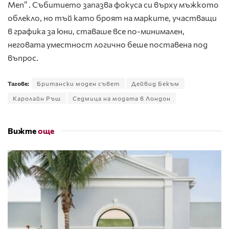
Men” . Събитието запазва фокуса си върху мъжкото
облекло, но тъй като броят на марките, участващи
в графика за юни, ставаше все по-минимален,
неговата уместност логично беше поставена под
въпрос.
Тагове:
Британски моден съвет
Дейвид Бекъм
Каролайн Ръш
Седмица на модата в Лондон
Вижте
още