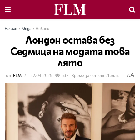
Начало
Мода
Новини
Лондон остава без
Седмица на модата това
лято
A
от
FLM
22.04.2025
532
Време за четене: 1 мин.
A