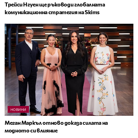
Трейси Нгуен ще ръководи глобалната
комуникационна стратегия на Skims
НОВИНИ
Меган Маркъл отново доказа силата на
модното си влияние