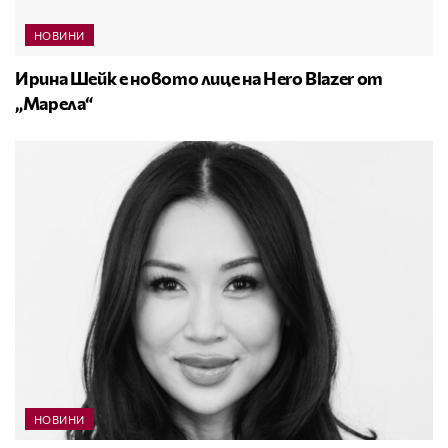
НОВИНИ
Ирина Шейк е новото лице на Hero Blazer от
„Марела“
НОВИНИ