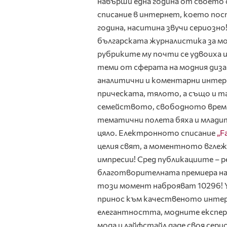
навърши една година от своето
списание в интернет, което пост
година, наситина звучи сериозно
българската журналистика за мо
рубриките му почти се удвоиха и
теми от сферата на модния дизай
аналитични и коментарни интер
прическата, тялото, а също и 
семейството, свободното време
тематични полета бяха и младит
цяло. Електронното списание
„F
целия свят, а моментното вгле
импресии! Сред публикациите – 
благотворителната премиера н
този момент наброяват 10296! У
принос към качественото интер
елегантността, модните експер
мода и лайфстайл даде своя сери