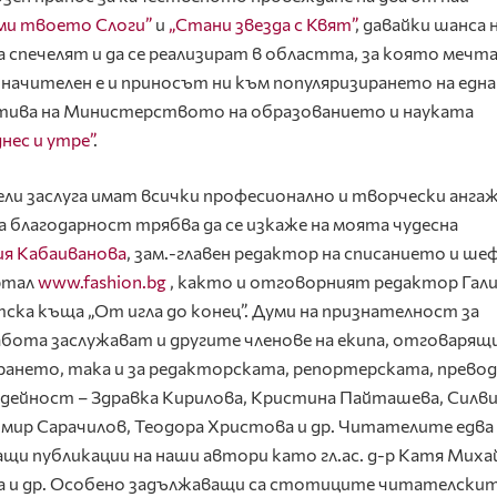
ми твоето Слоги”
и
„Стани звезда с Квят”
, давайки шанса 
да спечелят и да се реализират в областта, за която мечт
значителен е и приносът ни към популяризирането на една
тива на Министерството на образованието и науката
нес и утре”
.
ли заслуга имат всички професионално и творчески анга
а благодарност трябва да се изкаже на моята чудесна
ия Кабаиванова
, зам.-главен редактор на списанието и ше
ртал
www.fashion.bg
, както и отговорният редактор Гал
ска къща „От игла до конец”. Думи на признателност за
бота заслужават и другите членове на екипа, отговарящ
ирането, така и за редакторската, репортерската, прево
дейност – Здравка Кирилова, Кристина Пайташева, Силв
омир Сарачилов, Теодора Христова и др. Читателите едва
щи публикации на наши автори като гл.ас. д-р Катя Миха
ва и др. Особено задължаващи са стотиците читателски