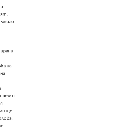
на
аят.
 много
жирани
фка на
ина
и
дната и
ия
 ли ще
йлова,
те