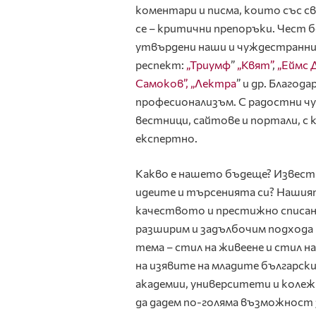
коментари и писма, които със св
се – критични препоръки. Чест б
утвърдени наши и чуждестранни 
респект:
„Триумф
”
„Квят”
,
„Еймс 
Самоков”,
„Лектра
” и др. Благод
професионализъм. С радостни чу
вестници, сайтове и портали, с 
експертно.
Какво е нашето бъдеще? Известн
идеите и търсенията си? Нашият
качеството и престижно списан
разширим и задълбочим подхода
тема – стил на живеене и стил н
на изявите на младите българск
академии, университети и колеж
да дадем по-голяма възможност 