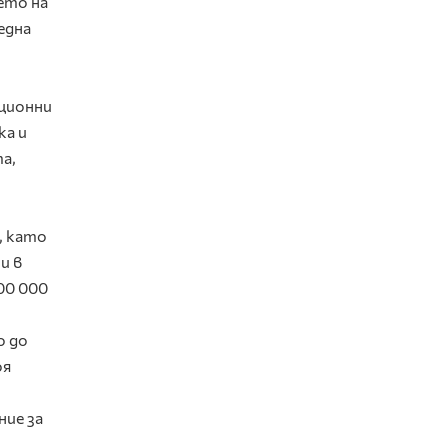
ето на
една
ационни
ка и
а,
, като
и в
00 000
о до
оя
ние за