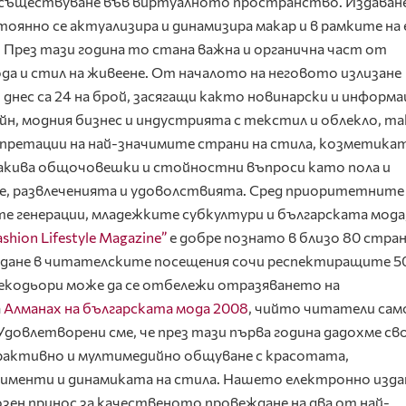
 съществуване във виртуалното пространство. Издаван
оянно се актуализира и динамизира макар и в рамките на 
! През тази година то стана важна и органична част от
да и стил на живеене. От началото на неговото излизане
 днес са 24 на брой, засягащи както новинарски и информ
н, модния бизнес и индустрията с текстил и облекло, та
претации на най-значимите страни на стила, козметикат
такива общочовешки и стойностни въпроси като пола и
, развлеченията и удоволствията. Сред приоритетните
е генерации, младежките субкултури и българската мода
ashion Lifestyle Magazine”
е добре познато в близо 80 стран
ждане в читателските посещения сочи респектиращите 5
рекодьори може да се отбележи отразяването на
а
Алманах на българската мода 2008
, чийто читатели сам
довлетворени сме, че през тази първа година дадохме св
активно и мултимедийно общуване с красотата,
именти и динамиката на стила. Нашето електронно изда
озен принос за качественото провеждане на два от най-