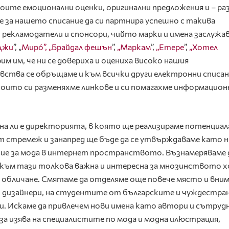
оите емоционални оценки, оригинални предложения и – ра
е за нашето списание да си партнира успешно с такива
рекламодатели и спонсори, чийто марки и имена заслужа
Джи
”, „
Мирó”,
„Брайдал фешън
”,
„Маркам
”,
„Етере
”,
„Хотел
арим им, че ни се довериха и оцениха високо нашия
вства се обръщаме и към всички други електронни списан
които си разменяхме линкове и си помагахме информацион
а ли е директорията, в която ще реализираме потенциал
 стремеж и занапред ще бъде да се утвърждаваме като н
ие за мода в интернет пространството. Възнамеряваме 
 към тази толкова важна и интересна за мнозинството х
а обличане. Смятаме да отделяме още повече място и вни
и дизайнери, на студентите от българските и чуждестр
и. Искаме да привлечем нови имена като автори и сътруд
за изява на специалистите по мода и модна илюстрация,