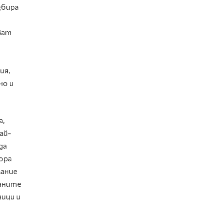
збира
ват
ия,
но и
а,
ай-
да
ора
мание
анните
ници и