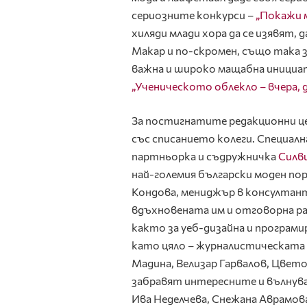
сериозните конкурси –
„Покажи 
хиляди млади хора да се изявят, 
Макар и по-скромен, също така 
важна и широко мащабна инициа
„Ученическото облекло – вчера, д
За постигнатите редакционни це
със списанието колеги. Специалн
партньорка и съдружничка
Силв
най-големия български моден по
Кондова, мениджър в консултант
вдъхновената им и отговорна ра
както за уеб-дизайна и програм
като цяло – журналистическата 
Мадина, Велизар Гарвалов, Цвет
забравят интересните и вълнува
Ива Неделчева, Снежана Аврамо