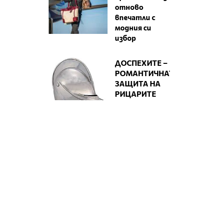
отново
впечатли с
модния си
избор
ДОСПЕХИТЕ –
РОМАНТИЧНАТА
ЗАЩИТА НА
РИЦАРИТЕ