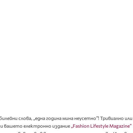
лейни слова, „една година мина неусетно”! Тривиално или 
м и вашето електронно издание
„Fashion Lifestyle Magazine”