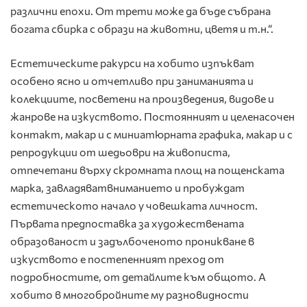
различни епохи. От трети може да бъде събрана
богата сбирка с образи на животни, цветя и т.н.“.
Естетическите ракурси на хобито изпъкват
особено ясно и отчетливо при заниманията и
колекциите, посветени на произведения, видове и
жанрове на изкуството. Постоянният и целенасочен
контакт, макар и с миниатюрната графика, макар и с
репродукции от шедьоври на живописта,
отпечетани върху скромната площ на пощенската
марка, завладяватвниманието и пробуждат
естетическото начало у човешката личност.
Първата предпоставка за художествената
образованост и задълбоченото проникване в
изкуството е постепенният преход от
подробностите, от детайлите към общото. А
хобито в многобройните му разновидности