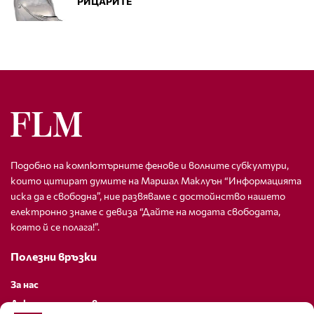
РИЦАРИТЕ
Подобно на компютърните фенове и волните субкултури,
които цитират думите на Маршал Маклуън “Информацията
иска да е свободна”, ние развяваме с достойнство нашето
електронно знаме с девиза “Дайте на модата свободата,
която й се полага!”.
Полезни връзки
За нас
Декларация за поверителност