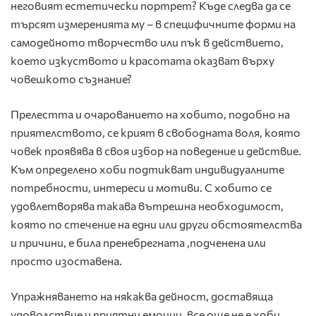
неговият естетически портрет? Къде следва да се
търсят измеренията му – в специфичните форми на
самодейното творчество или пък в действието,
което изкуството и красотата оказват върху
човешкото съзнание?
Прелестта и очарованието на хобито, подобно на
приятелството, се крият в свободната воля, която
човек проявява в своя избор на поведение и действие.
Към определено хоби подтикват индивидуалните
потребности, интереси и мотиви. С хобито се
удовлетворява такава вътрешна необходимост,
която по стечение на едни или други обстоятелства
и причини, е била пренебрегната ,подченена или
просто изоставена.
Упражняването на някаква дейност, доставяща
удоволствие и приятни емоции, все още не е хоби.