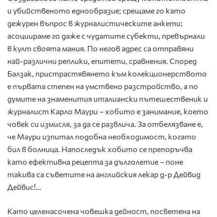
и убийственото еднообразие; срещаме го като
дежурен въпрос в журналистическите анкети;
асоциираме го даже с чудатите субекти, превърнали
в култ своята мания. По негов адрес са отправяни
най-различни реплики, епитети, сравнения. Според
Балзак, пристрастявянето към колекционерството
е първата степен на умствено разстройство, а по
думите на знаменития италиански пътешественик и
журналист Карло Маури – хобито е занимание, което
човек си измисля, за да се развлича. За отбелязване е,
че Маури изпитал подобна необходимост, когато
бил в болница. Напоследък хобито се препоръчва
като ефективна рецепта за дълголетие – поне
такива са съветите на английския лекар д-р Дейвид
Дейвис!…
Като целенасочена човешка дейност, посветена на