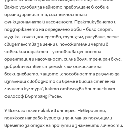
Важно условия за нейното превръщане в хоби е
организираността, системността и
функционалната й насоченост. Практикуването и
поддържането на определено хоби – било спорт,
музика, колекционерство, туризъм, рисуване, пеене
свидетелства за ценни и положителни черти в
човешкия характер – устойчива ценностна
ориентация и насоченост, силна воля, трениран вкус,
доброкачествен стремеж към осмисляне на
всекидневието, защото „способността разумно да
изпълниш свободното си време е висша степен на
личната култура“, както отбелязва британският
философ Бъртранд Ръсел.
У всекиго тлее някакъв интерес. Невероятни,
понякога направо куриозни занимания поглъщали
времето за отдих на прочути и знаменити личности.