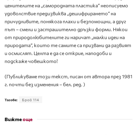
ценителите на „самородната пластика“ неописуемо
удоволствие предизвиква „дешифрирането“ на
причудливите, понякога плахи и безпомощни, а друг
път – смели и застрашително дръзки форми. Някои
от природолюбителите ги наричат „малки идеи на
природата“, които те самите са призвани да развият
и осмислят. Целта е да се открие, наподоби и
подскаже човешкото!
(Публикуваме този текст, писан от автора през 1981
г. почти без изменения – бел. ред. )
Тагове:
Брой 114
Вижте
още