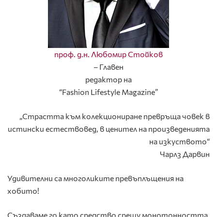
проф. д.н. Любомир Стойков
– Главен
редактор на
“Fashion Lifestyle Magazine”
„Страстта към колекциониране превръща човек в
истински естествовед, в ценител на произведенията
на изкуството“
Чарлз Дарвин
Удивителни са многоликите превъплъщения на
хобито!
Създаваме го като средство срещу монотонността