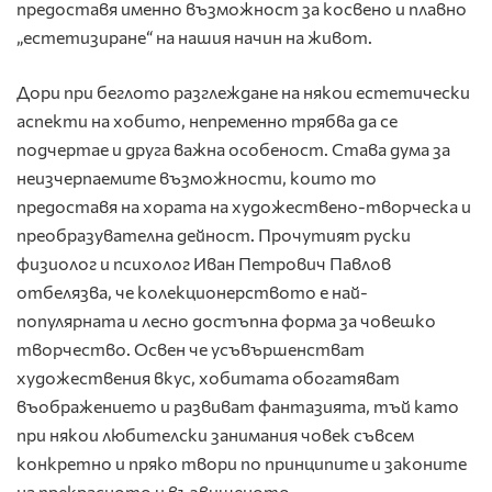
предоставя именно възможност за косвено и плавно
„естетизиране“ на нашия начин на живот.
Дори при беглото разглеждане на някои естетически
аспекти на хобито, непременно трябва да се
подчертае и друга важна особеност. Става дума за
неизчерпаемите възможности, които то
предоставя на хората на художествено-творческа и
преобразувателна дейност. Прочутият руски
физиолог и психолог Иван Петрович Павлов
отбелязва, че колекционерството е най-
популярната и лесно достъпна форма за човешко
творчество. Освен че усъвършенстват
художествения вкус, хобитата обогатяват
въображението и развиват фантазията, тъй като
при някои любителски занимания човек съвсем
конкретно и пряко твори по принципите и законите
на прекрасното и възвишеното.