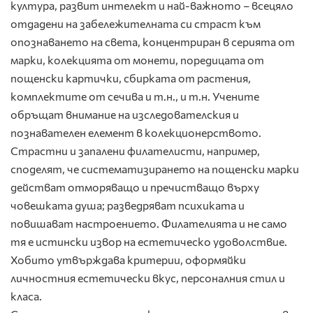
култура, развит интелект и най-важното – всецяло
отдадени на забележителната си страст към
опознаването на света, концентриран в серията от
марки, колекцията от монети, поредицата от
пощенски картички, сбирката от растения,
комплектите от сечива и т.н., и т.н. Учените
обръщат внимание на изследователския и
познавателен елемент в колекционерството.
Страстни и запалени филателисти, например,
споделят, че систематизирането на пощенски марки
действат отморяващо и пречистващо върху
човешката душа; разведряват психиката и
повишават настроението. Филателията и не само
тя е истински извор на естетическо удоволствие.
Хобито утвърждава критерии, оформяйки
личностния естетически вкус, персоналния стил и
класа.