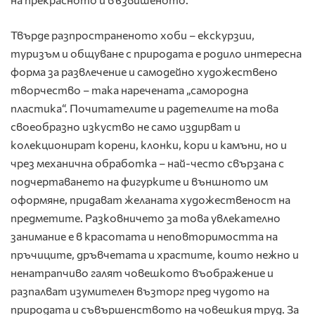
Твърде разпространеното хоби – екскурзии,
туризъм и общуване с природата е родило интересна
форма за развлечение и самодейно художествено
творчество – така наречената „самородна
пластика“. Почитателите и радетелите на това
своеобразно изкуство не само издирват и
колекционират корени, клонки, кори и камъни, но и
чрез механична обработка – най-често свързана с
подчертаването на фигурките и външното им
оформяне, придават желаната художественост на
предметите. Разковничето за това увлекателно
занимание е в красотата и неповторимостта на
пръчиците, дръвчетата и храстите, които нежно и
ненатрапчиво галят човешкото въображение и
разпалват изумителен възторг пред чудото на
природата и съвършенството на човешкия труд. За