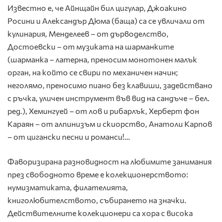
Известно е, че Айнщайн бил цигулар, Джоакино
Росини и Александър Дюма (баща) са се увличали от
кулинария, Менделеев – от дърводелство,
Достоевски – от музиката на шарманките
(шарманка – латерна, преносим монотонен малък
орган, на който се свири по механичен начин;
неголямо, преносимо пиано без клавиши, задействано
с ръчка, уличен инструмент във вид на сандъче – бел.
ред.), Хемингуей – от лов и рибарлък, Херберт фон
Караян – от алпинизъм и скиорство, Анатоли Карпов
– от цигански песни и романси!…
Фаворизирана разновидност на любимите занимания
през свободното време е колекционерството:
нумизматиката, филателията,
книголюбителството, събирането на значки.
Действителните колекционери са хора с висока