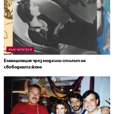
КЪМ ЧИТАТЕЛЯ
Еманципация чрез мода или стилът на
свободната жена