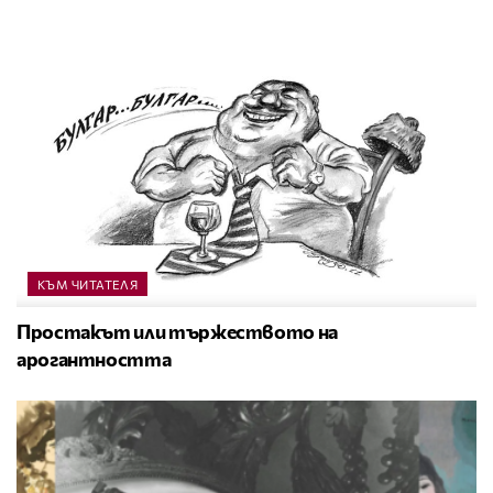
КЪМ ЧИТАТЕЛЯ
Простакът или тържеството на
арогантността