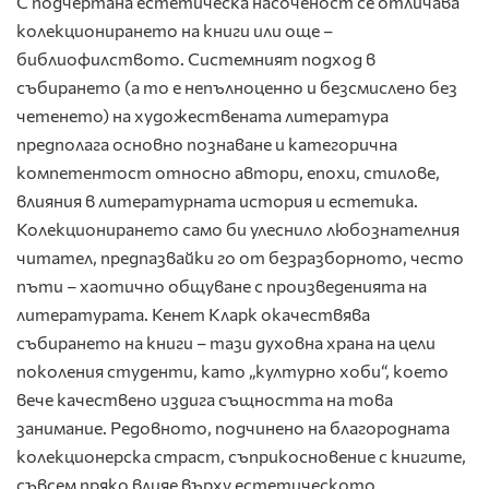
С подчертана естетическа насоченост се отличава
колекционирането на книги или още –
библиофилството. Системният подход в
събирането (а то е непълноценно и безсмислено без
четенето) на художествената литература
предполага основно познаване и категорична
компетентост относно автори, епохи, стилове,
влияния в литературната история и естетика.
Колекционирането само би улеснило любознателния
читател, предпазвайки го от безразборното, често
пъти – хаотично общуване с произведенията на
литературата. Кенет Кларк окачествява
събирането на книги – тази духовна храна на цели
поколения студенти, като „културно хоби“, което
вече качествено издига същността на това
занимание. Редовното, подчинено на благородната
колекционерска страст, съприкосновение с книгите,
съвсем пряко влияе върху естетическото