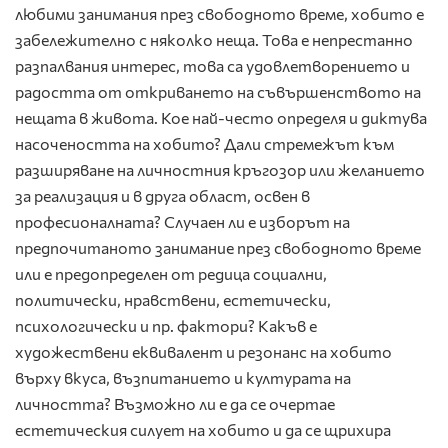
любими занимания през свободното време, хобито е
забележително с няколко неща. Това е непрестанно
разпалвания интерес, това са удовлетворението и
радостта от откриването на съвършенството на
нещата в живота. Кое най-често определя и диктува
насочеността на хобито? Дали стремежът към
разширяване на личностния кръгозор или желанието
за реализация и в друга област, освен в
професионалната? Случаен ли е изборът на
предпочитаното занимание през свободното време
или е предопределен от редица социални,
политически, нравствени, естетически,
психологически и пр. фактори? Какъв е
художествени еквивалент и резонанс на хобито
върху вкуса, възпитанието и културата на
личността? Възможно ли е да се очертае
естетическия силует на хобито и да се щрихира