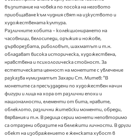
възпитание на човека по посока на неговото
приобщаване към чудния свят на изкуството и
художествената култура.
Различните хобита – колекционирането на
часовници, велосипеди, оръжия и ножове,
дърворезбата, риболовът, шахматът и т.н.
обладават висока историческа, художествена,
нравствена и психологическа стойност. За
естетическата ценност на монетите с увлечение
разказва нумизматът Захари Ст. Митев: "В
монетите са пресъздадени по художествен начин
фигури и лица на хора от различни епохи и
националности, елементи от бита, нравите,
облеклото, различни житейски моменти, обреди,
вярвания и т.н. В редица серии монети неповторимо
са отразени образите на бележити личности. В други
обект на изображението е женската хубост в