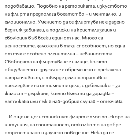
подобаващо. Подобно на реториката, изкуството
на флирта предполага богатство – и ментално, и
емоционално. Умението да се флиртува не е дадено
веднъж завинаги, а подлежи на кристализация и
еволюция във всеки един от нас. Много са
ценностите, заложени в тази способност, но една
от тях е особено пленителна – невинността.
Свободата на флиртуване е налице, когато
общуването с другия не е обременено с прекалена
натрапчивост, с твърде демонстративно
преследване на интимните цели, с дебелашко – за
жалост – държане, което вместо да зарадва –
натъжава или пък в най-добрия случай – отегчава.
… И още нещо: истинският флирт е плод по-скоро на
интуиция, на спонтанност, отколкото на добре
отрепетирано и заучено поведение. Нека да се