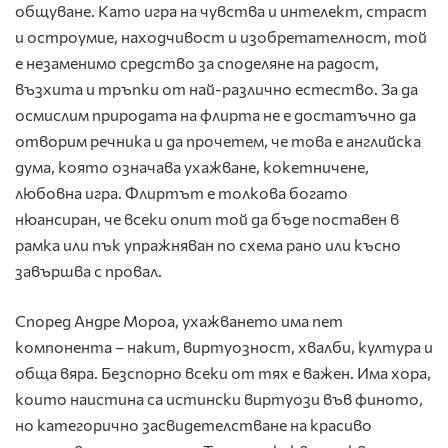
общуване. Като игра на чувства и интелект, страст
и остроумие, находчивост и изобретателност, той
е незаменимо средство за споделяне на радост,
възхита и тръпки от най-различно естество. За да
осмислим природата на флирта не е достатъчно да
отворим речника и да прочетем, че това е английска
дума, която означава ухажване, кокетничене,
любовна игра. Флиртът е толкова богато
нюансиран, че всеки опит той да бъде поставен в
рамка или пък упражняван по схема рано или късно
завършва с провал.
Според Андре Мороа, ухажването има пет
компонента – накит, виртуозност, хвалби, култура и
обща вяра. Безспорно всеки от тях е важен. Има хора,
които наистина са истински виртуози във финото,
но категорично засвидетелстване на красиво