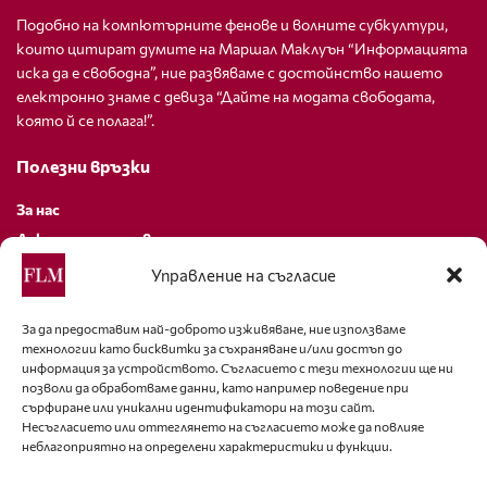
Подобно на компютърните фенове и волните субкултури,
които цитират думите на Маршал Маклуън “Информацията
иска да е свободна”, ние развяваме с достойнство нашето
електронно знаме с девиза “Дайте на модата свободата,
която й се полага!”.
Полезни връзки
За нас
Декларация за поверителност
Политика за бисквитки
Управление на съгласие
За контакти
За да предоставим най-доброто изживяване, ние използваме
технологии като бисквитки за съхраняване и/или достъп до
editor@fashion-lifestyle.net
информация за устройството. Съгласието с тези технологии ще ни
позволи да обработваме данни, като например поведение при
+359 88 227 33 47
сърфиране или уникални идентификатори на този сайт.
Несъгласието или оттеглянето на съгласието може да повлияе
неблагоприятно на определени характеристики и функции.
Последвайте ни