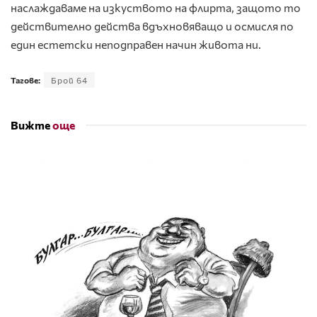
наслаждаваме на изкуството на флирта, защото то
действително действа вдъхновяващо и осмисля по
един естетски неподправен начин живота ни.
Тагове:
Брой 64
Вижте
още