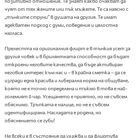
позитивно отношение. Те знаят какво очакват да
чуят от тях жените или пък мъжете. Те са наясно с
„тънките струни” в душата на другия. Те имат
адекватен подход с думи, поведение и цялостна
нагласа.
Прелестта на оригиналния флирт е в тънкия усет за
другия човек и в брилянтната способност да бъдат
откроени неговите качества, да бъде активиран
неговия интерес към нас и – в крайна сметка – да се
изгради една красива и либерална норма на общуване,
която не е точно определена и тъкмо в това е най-
големият й чар. Усещането е приятно, но не съвсем
обяснимо. Тръпката е налице, но не е съвсем
идентифицирана. Насладата е родена, но
обяснението се губи!
Не всеки е в състояние да ухажва и да флиртува