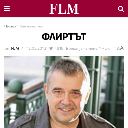
Начало
Към читателя
ФЛИРТЪТ
A
от
FLM
12.03.2013
4818
Време за четене: 1 мин.
A