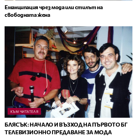
Еманципация чрез мода или стилът на
свободната жена
КЪМ ЧИТАТЕЛЯ
БЛЯСЪК: НАЧАЛО И ВЪЗХОД НА ПЪРВОТО БГ
ТЕЛЕВИЗИОННО ПРЕДАВАНЕ ЗА МОДА