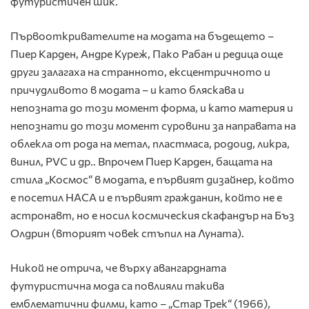
футуристичен шик.
Първооткривателите на модата на бъдещето –
Пиер Карден, Андре Куреж, Пако Рабан и редица още
други залагаха на странното, ексцентричното и
причудливото в модата – и като бляскава и
непозната до този момент форма, и като материя и
непознати до този момент суровини за направата на
облекла от рода на метал, пластмаса, родоид, ликра,
винил, PVC и др.. Впрочем Пиер Карден, бащата на
стила „Космос“ в модата, е първият дизайнер, който
е посетил НАСА и е първият гражданин, който не е
астронавт, но е носил космическия скафандър на Бъз
Олдрин (вторият човек стъпил на Луната).
Никой не отрича, че върху авангардната
футуристична мода са повлияли такива
емблематични филми, като – „Стар Трек“ (1966),