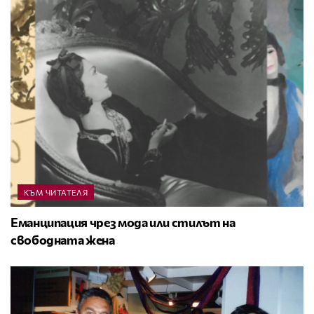
КЪМ ЧИТАТЕЛЯ
Еманципация чрез мода или стилът на
свободната жена