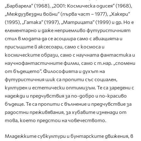
„Барбарела“ (1968), „2001: Космическа одисея“ (1968),
„Междузвездни войни“ (първа част – 1977), „Хакери“
(1995), „Гатака“ (1997), „Матрицата“ (1999) и др. Но е
елементарно и даже неприемливо футуристичният
стил в модата да се асоциира само с авиацията и
присъщите й аксесоари, само с космоса и
космическите образи, само с научната фантастика и
научнофантастичните филми, само с т.нар. „спомени
от бъдещето“. Философията и духът на
футуристичния шик са пропити със социален,
културен и естетически оптимизъм. Те са заредени с
надежди и предчувствия за по-добро и по-красиво
бъдеще. Те са пропити с вълнение и предчувствие за
радостни преживявания, за хубавите изненади от
това, което предстои на човечеството.
Младежките субкултури и бунтарските движения, в