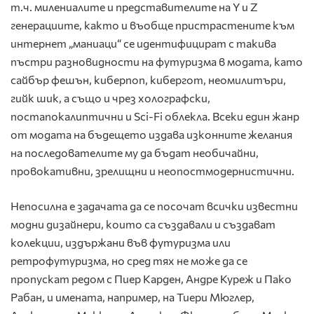
т.ч. милениалите и представителите на Y и Z
генерациите, както и въобще пристрастените към
интернет „маниаци“ се идентифицират с такива
пъстри разновидности на футуризма в модата, като
сайбър фешън, киберпоп, кибергот, неомилитъри,
гийк шик, а също и чрез холографски,
постапокалиптични и Sci-Fi облекла. Всеки един жанр
от модата на бъдещето издава изконните желания
на последователите му да бъдат необичайни,
провокативни, зрелищни и неопостмодернистични.
Непосилна е задачата да се посочат всички известни
модни дизайнери, които са създавали и създават
колекции, издържани във футуризма или
ретрофутуризма, но сред тях не може да се
пропускат редом с Пиер Карден, Андре Куреж и Пако
Рабан, и имената, например, на Тиери Мюглер,