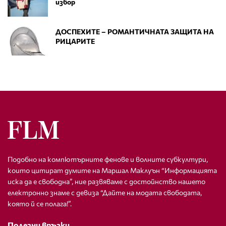
избор
ДОСПЕХИТЕ – РОМАНТИЧНАТА ЗАЩИТА НА
РИЦАРИТЕ
Подобно на компютърните фенове и волните субкултури,
които цитират думите на Маршал Маклуън “Информацията
иска да е свободна”, ние развяваме с достойнство нашето
електронно знаме с девиза “Дайте на модата свободата,
която й се полага!”.
Полезни връзки