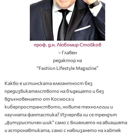
проф. д.н. Любомир Стойков
– Главен
редактор на
“Fashion Lifestyle Magazine”
Какво е истинската елегантност без
предизвикателството на бъдещето и без
вдъхновението от Космоса и
киберпространството, новите технологии и
научната фантастика? Изчерпва ли се трендът
„футуристичен шик“ само с влиянието на авиацията
и астронавтиката, само с навлизането на хайтек