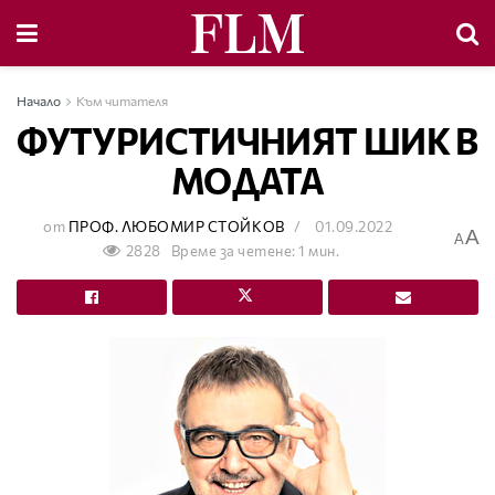
Начало
Към читателя
ФУТУРИСТИЧНИЯТ ШИК В
МОДАТА
от
ПРОФ. ЛЮБОМИР СТОЙКОВ
01.09.2022
A
A
2828
Време за четене: 1 мин.