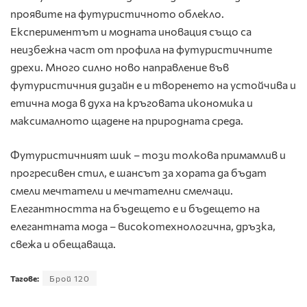
проявите на футуристичното облекло.
Експериментът и модната иновация също са
неизбежна част от профила на футуристичните
дрехи. Много силно ново направление във
футуристичния дизайн е и творенето на устойчива и
етична мода в духа на кръговата икономика и
максималното щадене на природната среда.
Футуристичният шик – този толкова примамлив и
прогресивен стил, е шансът за хората да бъдат
смели мечтатели и мечтателни смелчаци.
Елегантността на бъдещето е и бъдещето на
елегантната мода – високотехнологична, дръзка,
свежа и обещаваща.
Тагове:
Брой 120