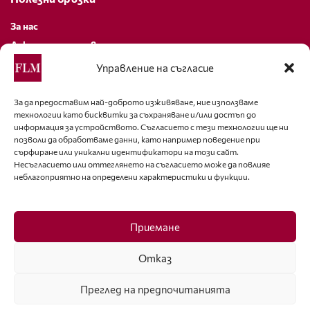
За нас
Декларация за поверителност
Политика за бисквитки
Управление на съгласие
За контакти
За да предоставим най-доброто изживяване, ние използваме
технологии като бисквитки за съхраняване и/или достъп до
editor@fashion-lifestyle.net
информация за устройството. Съгласието с тези технологии ще ни
позволи да обработваме данни, като например поведение при
+359 88 227 33 47
сърфиране или уникални идентификатори на този сайт.
Несъгласието или оттеглянето на съгласието може да повлияе
неблагоприятно на определени характеристики и функции.
Последвайте ни
Facebook
Приемане
Отказ
Преглед на предпочитанията
ISSN 1314-8915 Copyright © 2007-2025 Ot igla do konetz Ltd. & Fashion.bg