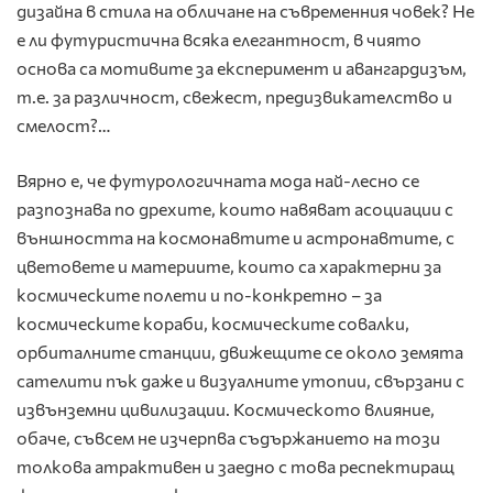
дизайна в стила на обличане на съвременния човек? Не
е ли футуристична всяка елегантност, в чиято
основа са мотивите за експеримент и авангардизъм,
т.е. за различност, свежест, предизвикателство и
смелост?…
Вярно е, че футурологичната мода най-лесно се
разпознава по дрехите, които навяват асоциации с
външността на космонавтите и астронавтите, с
цветовете и материите, които са характерни за
космическите полети и по-конкретно – за
космическите кораби, космическите совалки,
орбиталните станции, движещите се около земята
сателити пък даже и визуалните утопии, свързани с
извънземни цивилизации. Космическото влияние,
обаче, съвсем не изчерпва съдържанието на този
толкова атрактивен и заедно с това респектиращ