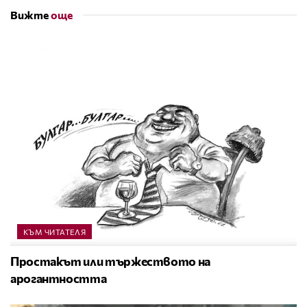
Вижте
още
КЪМ ЧИТАТЕЛЯ
Простакът или тържеството на
арогантността