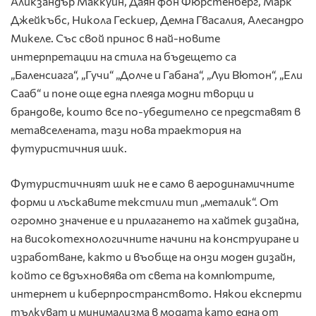
Аликзандър Маккуин, Даян фон Фюрстенберг, Марк
Джейкъбс, Никола Гескиер, Демна Гвасалия, Алесандро
Микеле. Със свой принос в най-новите
интерпретации на стила на бъдещето са
„Баленсиага“, „Гучи“ „Долче и Габана“, „Луи Вютон“, „Ели
Сааб“ и поне още една плеяда модни творци и
брандове, които все по-убедително се представят в
метавселената, тази нова траектория на
футуристичния шик.
Футуристичният шик не е само в аеродинамичните
форми и лъскавите текстили тип „металик“. От
огромно значение е и прилагането на хайтек дизайна,
на високотехнологичните начини на конструиране и
изработване, както и въобще на онзи моден дизайн,
който се вдъхновява от света на компютрите,
интернет и киберпространството. Някои експерти
тълкуват и минимализма в модата като една от