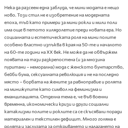
Нека да разсеем една заблуда, че мини модата е нещо
ново. Този стил не е изобретение на модерната
епоха, тъй като примери за мини рокли и мили поли
има още в петото хилядолетие преди новата ера. Но
социалната и естетическата роля на мини полите
особено властно изпъква в края на 50-те и началото
на 60-те години на ХХ век. Не може да не обвържем
появата на тази разкрепостена (и за мнозина
пуритани – неморална) мода с женското бунтарство,
бейби бума, сексуалната революция и не на последно
място – борбата на жените за равноправие и ролята
на минижупите като символ на феминизма и
еманципацията. Отделна тема е, че във военни
временна, икономически кризи и други социални
катаклизми полите и роклите са се скъсявали поради
материален и текстилен дефицит. Много голяма е
ролята и заслугата за откриването и налагането на