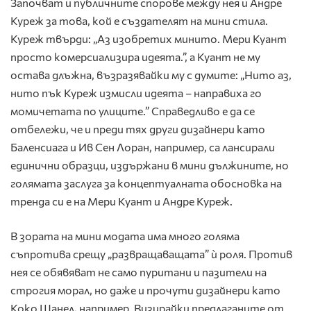
Започват и публичните спорове между нея и Андре
Куреж за това, кой е създателят на мини стила.
Куреж твърди: „Аз изобретих минито. Мери Куант
просто комерсиализира идеята.”, а Куант не му
остава длъжна, възразявайки му с думите: „Нито аз,
нито пък Куреж измисли идеята – направиха го
момичетата по улиците.” Справедливо е да се
отбележи, че и преди тях други дизайнери като
Баленсиага и Ив Сен Лоран, например, са лансирали
единични образци, издържани в мини дължините, но
голямата заслуга за концептуалната обосновка на
тренда си е на Мери Куант и Андре Куреж.
В зората на мини модата има много голяма
съпротива срещу „развращаващата” ѝ роля. Против
нея се обявяват не само пуритани и пазители на
строгия морал, но даже и прочути дизайнери като
Коко Шанел, например. Визирайки предлаганите от