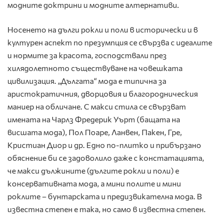
модните доктрини и модните алтернативи.
Носенето на дълги рокли и поли в исторически и в
културен аспект по презумпция се свързва с идеалите
и нормите за красота, господствали през
хилядолетното съществуване на човешката
цивилизация. „Дългата“ мода е типична за
аристократичния, дворцовия и благородническия
маниер на обличане. С макси стила се свързват
имената на Чарлз Фредерик Уърт (бащата на
висшата мода), Пол Поаре, Ланвен, Пакен, Гре,
Кристиан Диор и др. Едно по-плитко и прибързано
обяснение би се задоволило даже с констатацията,
че макси дължините (дългите рокли и поли) е
консервативната мода, а мини полите и мини
роклите – бунтарската и предизвикателна мода. В
известна степен е така, но само в известна степен.