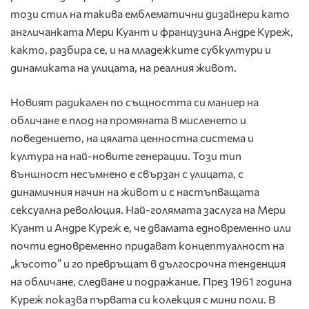
този стил на такива емблематични дизайнери като
англичанката Мери Куант и французина Андре Куреж,
както, разбира се, и на младежките субкултури и
динамиката на улицата, на реалния живот.
Новият радикален по същността си маниер на
обличане е плод на промяната в мисленето и
поведението, на цялата ценностна система и
култура на най-новите генерации. Този тип
външност несъмнено е свързан с улицата, с
динамичния начин на живот и с настъпващата
сексуална революция. Най-голямата заслуга на Мери
Куант и Андре Куреж е, че двамата едновременно или
почти едновременно придават концептуалност на
„късото” и го превръщат в дългосрочна тенденция
на обличане, следване и подражание. През 1961 година
Куреж показва първата си колекция с мини поли. В