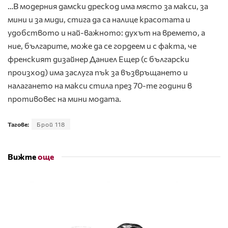
…В модерния дамски дрескод има място за макси, за
мини и за миди, стига да са налице красотата и
удобството и най-важното: духът на времето, а
ние, българите, може да се гордеем и с факта, че
френският дизайнер Даниел Ещер (с български
произход) има заслуга пък за възвръщането и
налагането на макси стила през 70-те години в
противовес на мини модата.
Тагове:
Брой 118
Вижте
още