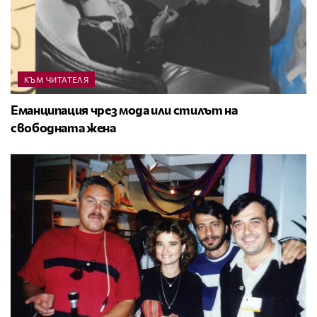
КЪМ ЧИТАТЕЛЯ
Еманципация чрез мода или стилът на
свободната жена