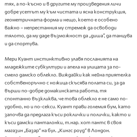
тях, а по-късно и в другите му произведения личи
добре усетът му към чистата и ясна конструкция,
геометричната форма и нещо, което е особено
важно – непрестанния му стремеж да освободи
тялото, да му даде възможност да „диша”, да танцува
и да спортува.
Мери Куант инстинктивно улавя посланията на
младежките субкултури и апела на улицата за по-
смело дамско облекло. Виждайки как нейна приятелка
собственоръчно с ножица скъсява полата си, за да
върши по-добре домакинската работа, тя
спонтанно възкликва, че това облекло е не само по-
удобно, но и по-секси. Куант прави големия бум, като
започва да предлага къси роклички и полички, както и
къси дамски панталонки, т.нар. хот пантс в своя
магазин „Базар“ на бул. „Кингс роуд“ в Лондон.