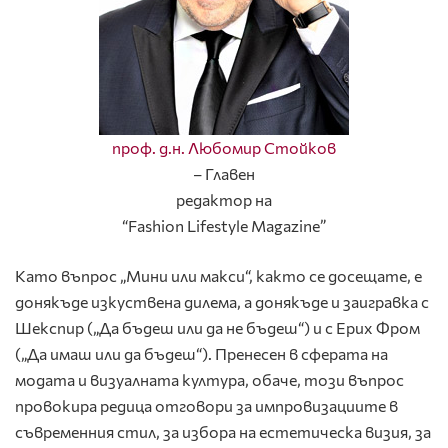
проф. д.н. Любомир Стойков
– Главен
редактор на
“Fashion Lifestyle Magazine”
Като въпрос „Мини или макси“, както се досещате, е
донякъде изкуствена дилема, а донякъде и заигравка с
Шекспир („Да бъдеш или да не бъдеш“) и с Ерих Фром
(„Да имаш или да бъдеш“). Пренесен в сферата на
модата и визуалната култура, обаче, този въпрос
провокира редица отговори за импровизациите в
съвременния стил, за избора на естетическа визия, за