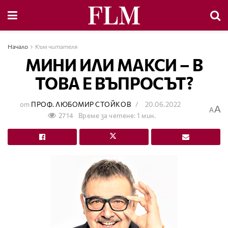
Начало
Към читателя
МИНИ ИЛИ МАКСИ – В
ТОВА Е ВЪПРОСЪТ?
от
ПРОФ. ЛЮБОМИР СТОЙКОВ
20.06.2022
A
A
2714
Време за четене: 1 мин.