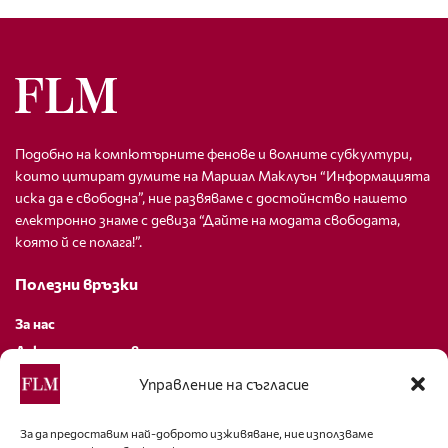
Подобно на компютърните фенове и волните субкултури,
които цитират думите на Маршал Маклуън “Информацията
иска да е свободна”, ние развяваме с достойнство нашето
електронно знаме с девиза “Дайте на модата свободата,
която й се полага!”.
Полезни връзки
За нас
Декларация за поверителност
Политика за бисквитки
Управление на съгласие
За контакти
За да предоставим най-доброто изживяване, ние използваме