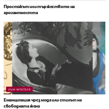
Простакът или тържеството на
арогантността
КЪМ ЧИТАТЕЛЯ
Еманципация чрез мода или стилът на
свободната жена