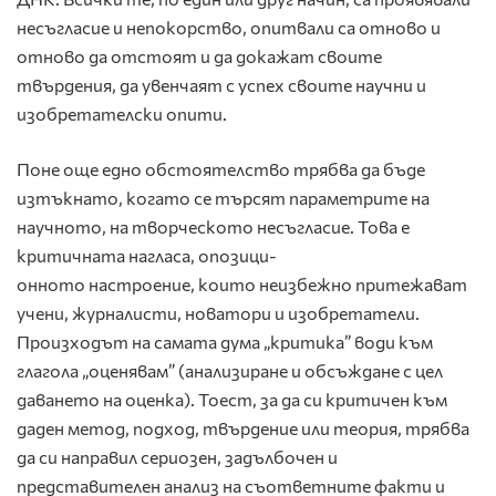
несъгласие и непокорство, опитвали са отново и
отново да отстоят и да докажат своите
твърдения, да увенчаят с успех своите научни и
изобретателски опити.
Поне още едно обстоятелство трябва да бъде
изтъкнато, когато се търсят параметрите на
научното, на творческото несъгласие. Това е
критичната нагласа, опозици-
онното настроение, които неизбежно притежават
учени, журналисти, новатори и изобретатели.
Произходът на самата дума „критика” води към
глагола „оценявам” (анализиране и обсъждане с цел
даването на оценка). Тоест, за да си критичен към
даден метод, подход, твърдение или теория, трябва
да си направил сериозен, задълбочен и
представителен анализ на съответните факти и