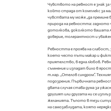
Чувството на ревност е знак за 
който страда от комплекс за ма
чувствата му може „да премине в
природа на ревността: гадното
дотолкова, доколкото вашата лю
доверие, толерантност и уважен
Ревността е проява на слабост, 
което често пъти макар и фикти
приятелство, в една любов. Рев
съмнение и изпадат било в ярост,
т.нар. „Отелов синдром”. Техни
подозрения. Първичната ревност
двата случая става дума за ужа
другият или другата ни се изплъз
желанията. Тъпото в тези ситуац
на самозаблудата, която нерядк