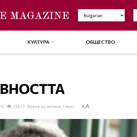
КУЛТУРА
ОБЩЕСТВО
ЕВНОСТТА
A
13
25573
Време за четене: 1 мин.
A