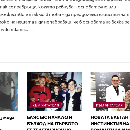
лупак се превръща, когато ревнува – основателно или
мъжество е тъкмо в това – да преодолееш егоистичнат
око на нещата и да не забравяш, че в основата на всяка р
 чувствата…
КЪМ ЧИТАТЕЛЯ
КЪМ ЧИТАТЕЛЯ
з мода
БЛЯСЪК: НАЧАЛО И
НОВАТА ЕЛЕГАН
ВЪЗХОД НА ПЪРВОТО
ИНСТИНКТИВНА
а
БГ ТЕЛЕВИЗИОННО
РОМАНТИКА И 