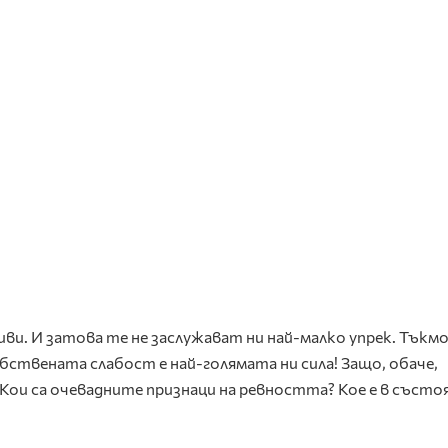
ниви. И затова те не заслужават ни най-малко упрек. Тъкм
ствената слабост е най-голямата ни сила! Защо, обаче,
Кои са очевадните признаци на ревността? Кое е в състоя