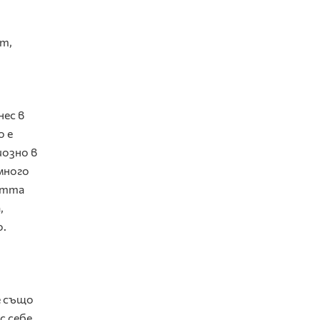
т,
нес в
о е
иозно в
много
остта
,
о.
е също
с себе