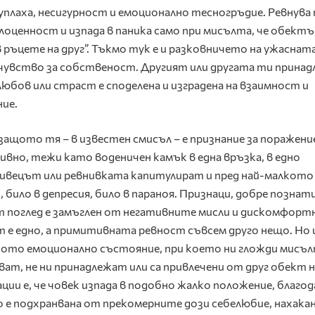
уплаха, несигурност и емоционално тесногръдие. Ревнува
лоценност и изпада в паника само при мисълта, че обектъ
 ръцете на друг”. Тъкмо тук е и разковничето на ужаснат
 чувство за собственост. Другият или другата ти прина
бов или страст е споделена и изградена на взаимност и
ие.
защото тя – в известен смисъл – е признание за поражен
вно, тежи като воденичен камък в една връзка, в едно
нивецът или ревнивката капитулират и пред най-малкото
 било в депресия, било в параноя. Признаци, добре познат
ят поглед е замъглен от негативните мисли и дискомфор
 е едно, а примитивната ревност съвсем друго нещо. Но 
сното емоционално състояние, при което ни гложди мисъл
ват, не ни принадлежат или са привлечени от друг обект н
ии е, че човек изпада в подобно жалко положение, благод
о е подхранвана от прекомерните дози себелюбие, нахака