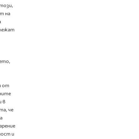
 този,
т на
а
длежат
ието,
и от
тните
и в
та, че
а
арение
ност и