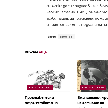
си, може да си признае в какъв г
неоснователно. Емоционалното 
гравитация, да погледнеш по-шир
стоят страхът и подмяната на
Тагове:
Брой 68
Вижте
още
КЪМ ЧИТАТЕЛЯ
КЪМ ЧИТАТЕЛЯ
Простакът или
Еманципация чре
тържеството на
или стилът на
арогантността
свободната жен