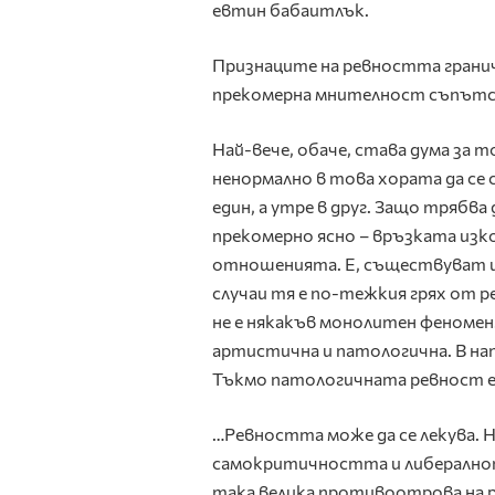
евтин бабаитлък.
Признаците на ревността грани
прекомерна мнителност съпътс
Най-вече, обаче, става дума за 
ненормално в това хората да се с
един, а утре в друг. Защо трябв
прекомерно ясно – връзката изко
отношенията. E, съществуват и
случаи тя е по-тежкия грях от 
не е някакъв монолитен феномен.
артистична и патологична. В на
Тъкмо патологичната ревност е 
…Ревността може да се лекува. 
самокритичността и либералнот
така велика противоотрова на р