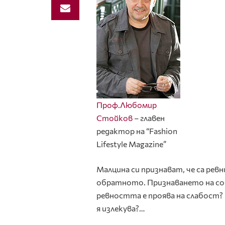
Проф.Любомир
Стойков
– главен
редактор на “Fashion
Lifestyle Magazine”
Малцина си признават, че са рев
обратното. Признаването на соб
ревността е проява на слабост? 
я излекува?…