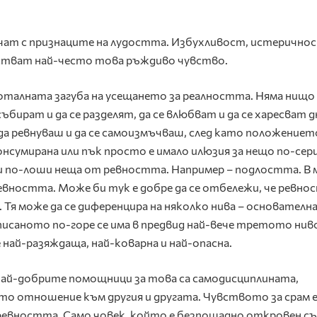
чат с признаците на лудостта. Избухливост, истеричнос
тват най-често това ръждиво чувство.
тоталната загуба на усещането за реалността. Няма нищо
ъбират и да се разделят, да се влюбват и да се харесват д
а да ревнуваш и да се самоизмъчваш, след като положениет
нсумирана или пък просто е имало илюзия за нещо по-сер
 по-лоши неща от ревността. Например – подлостта. В 
ревността. Може би тук е добре да се отбележи, че ревн
 Тя може да се диференцира на няколко нива – основателна
писаното по-горе се има в предвид най-вече третото нив
най-разяждаща, най-коварна и най-опасна.
Най-добрите помощници за това са самодисциплината,
о отношение към другия и другата. Чувството за срам 
евността. Само човек, който е безпощадно откровен съ