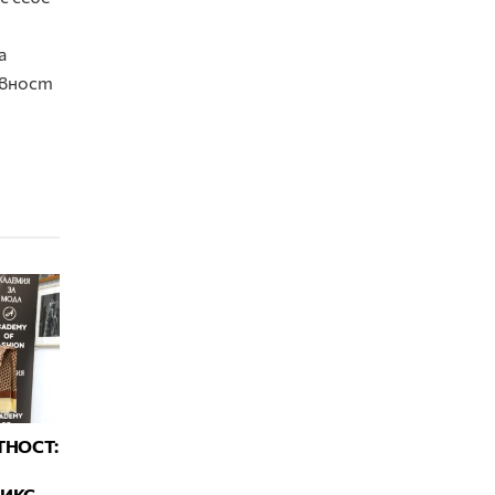
а
евност
ТНОСТ:
МИКС