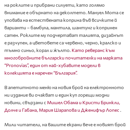
на роклите и прибрани силуети, като голямо
внимание е обърнато на деколтето. Мануел Мота се
уповава на естествената коприна във всичките й
варианти – бамбула, мантила, шантунг и копринен
сатен. Роклите му подчертават талията, дизайнът
е разчупен, а цветовете са червено, черно, кралско и
тъмно синьо, корал и жълто.
Като реверанс към
многобройните български почитателки на марката
“Pronovias”, един от най-хубавите модели в
колекцията е наречен “България”.
В апетитното меню на новия брой на електронното
ни издание ви очакват и един куп горещи модни
новини, свързани с
Мишел Обама и Кристи Бринкли,
Долче и Габана, Мария Шарапова и Дженифър Лопес
.
Мили читатели, на вашите екрани вече е новият брой