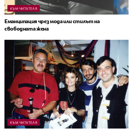
КЪМ ЧИТАТЕЛЯ
Еманципация чрез мода или стилът на
свободната жена
КЪМ ЧИТАТЕЛЯ