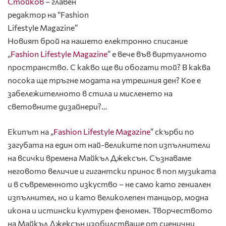
Стойков
– главен
редактор на “Fashion
Lifestyle Magazine”
Новият брой на нашето електронно списание
„
Fashion Lifestyle Magazine
” е вече във виртуалното
пространство. С какво ще ви обогати той? В каква
посока ще тръгне модата на утрешния ден? Кое е
забележителното в стила и мисленето на
световните дизайнери?…
Екипът на „
Fashion Lifestyle Magazine
” скърби по
загубата на един от най-великите поп изпълнители
на всички времена Майкъл Джексън. Съзнаваме
неговото величие и гигантски принос в поп музиката
и в съвременното изкуство – не само като гениален
изпълнител, но и като великолепен танцьор, модна
икона и истински културен феномен. Творчеството
на Майкъл Джексън изобилстваше от сценични