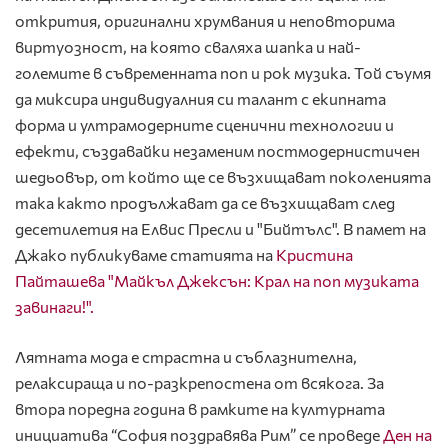
открития, оригинални хрумвания и неповторима
виртуозност, на която сваляха шапка и най-
големите в съвременната поп и рок музика. Той съумя
да миксира индивидуалния си талант с екипната
форма и ултрамодерните сценични технологии и
ефекти, създавайки незаменим постмодернистичен
шедьовър, от който ще се възхищават поколенията
така както продължават да се възхищават след
десетилетия на Елвис Пресли и "Бийтълс". В памет на
Джако публикуваме статията на
Кристина
Пайташева "Майкъл Джексън: Крал на поп музиката
завинаги!".
Лятната мода е страстна и съблазнителна,
релаксираща и по-разкрепостена от всякога. За
втора поредна година в рамките на културната
инициатива “София поздравява Рим” се проведе
Ден на