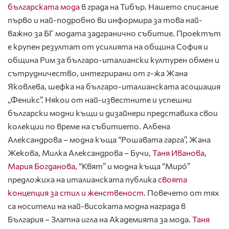
българската мода
в града на Тибър. Нашето списание
първо и най-подробно ви информира за това най-
важно за БГ модата задгранично събитие. Проектът
е крупен резултат от усилията на община София и
община Рим за българо-италиански културен обмен и
сътрудничество, интегрирани от г-жа Жана
Яковлева, шефка на българо-италианската асоциация
„Феникс”. Някои от най-известните и успешни
български модни къщи и дизайнери представиха свои
колекции по време на събитието. Албена
Александрова – модна къща “Рошавата гарга”, Жана
Жекова, Милка Александрова – Бучи,
Таня Иванова
,
Мария Богданова,
“Квят” и модна къща “Мирó”
предложиха на италианската публика
своята
концепция за стил и женственост
. Повечето от тях
са носители на най-високата модна награда в
България – Златна игла на Академията за мода.
Таня