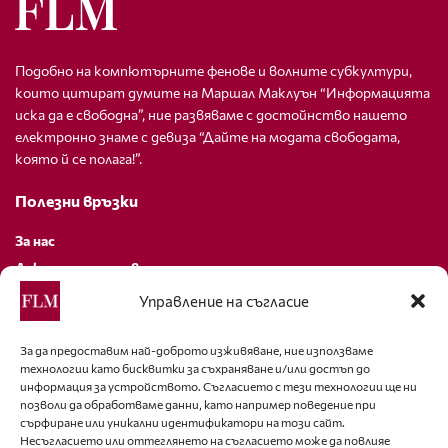
Подобно на компютърните фенове и волните субкултури,
които цитират думите на Маршал Маклуън “Информацията
иска да е свободна”, ние развяваме с достойнство нашето
електронно знаме с девиза “Дайте на модата свободата,
която й се полага!”.
Полезни връзки
За нас
Декларация за поверителност
Политика за бисквитки
Управление на съгласие
За контакти
За да предоставим най-доброто изживяване, ние използваме
технологии като бисквитки за съхраняване и/или достъп до
editor@fashion-lifestyle.net
информация за устройството. Съгласието с тези технологии ще ни
позволи да обработваме данни, като например поведение при
+359 88 227 33 47
сърфиране или уникални идентификатори на този сайт.
Несъгласието или оттеглянето на съгласието може да повлияе