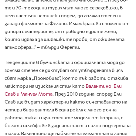
те и 70-те години туризмът много се раздвижи, в
него настъпи истински подем, до голяма степен и
заради филмите на Фелини. Имам красиви спомени от
допира с материите, от привидно едрите жени,
които идваха за шивашките проби, от оживената
атмосфера…” – твърди Ферети.
Тенденциите в булчинската и официалната мода до
голяма степен се диктуват от утвърдената в цял
свят марка „Проновиас”, която пък работи с такива
майстори на изискания стил като
Валентино, Ели
Сааб и Мануел Мота
. През 2010 година, според Ели
Сааб ще бъдат характерни както съчетаването на
четири вида дантела в една рокля с много ръчна
работа, така и изчистените модели от коприна, с
богати шлейфове в задната част и силно подчертана
талия. Валентино ще наблегне на елегантната линия