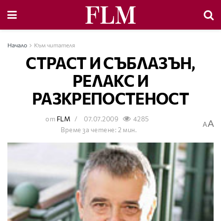
Начало
Към читателя
СТРАСТ И СЪБЛАЗЪН,
РЕЛАКС И
РАЗКРЕПОСТЕНОСТ
от
FLM
07.07.2009
4285
A
A
Време за четене: 2 мин.