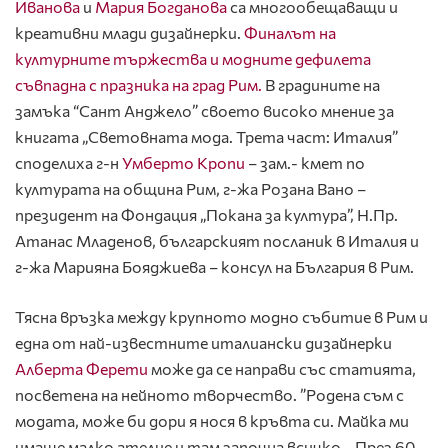
Иванова
и
Мария Богданова
са многообещаващи и
креативни млади дизайнерки.
Финалът на
културните тържества и модните дефилета
съвпадна с празника на град Рим.
В градините на
замъка “Сант Анджело” своето високо мнение за
книгата „Световната мода. Трета част: Италия”
споделиха г-н
Умберто Кропи
– зам.- кмет по
културата на община Рим, г-жа Розана Вано –
президент на Фондация „Покана за култура”, Н.Пр.
Атанас Младенов, българският посланик в Италия и
г-жа Марияна Бояджиева – консул на България в Рим.
Тясна връзка между крупното модно събитие в Рим и
една от най-известните италиански дизайнерки
Алберта Ферети
може да се направи със статията,
посветена на нейното творчество. ”Родена съм с
модата, може би дори я нося в кръвта си. Майка ми
имаше малко ателие и там започна всичко… През 60-