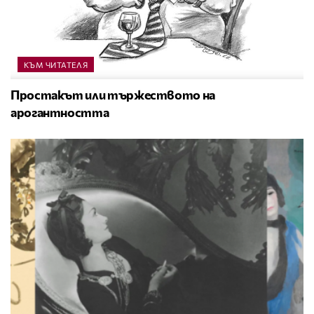
КЪМ ЧИТАТЕЛЯ
Простакът или тържеството на
арогантността