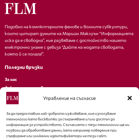
Подобно на компютърните фенове и волните субкултури,
които цитират думите на Маршал Маклуън “Информацията
иска да е свободна”, ние развяваме с достойнство нашето
електронно знаме с девиза “Дайте на модата свободата,
която й се полага!”.
Полезни връзки
За нас
Декларация за поверителност
Политика за бисквитки
Управление на съгласие
За контакти
За да предоставим най-доброто изживяване, ние използваме
технологии като бисквитки за съхраняване и/или достъп до
editor@fashion-lifestyle.net
информация за устройството. Съгласието с тези технологии ще ни
позволи да обработваме данни, като например поведение при
+359 88 227 33 47
сърфиране или уникални идентификатори на този сайт.