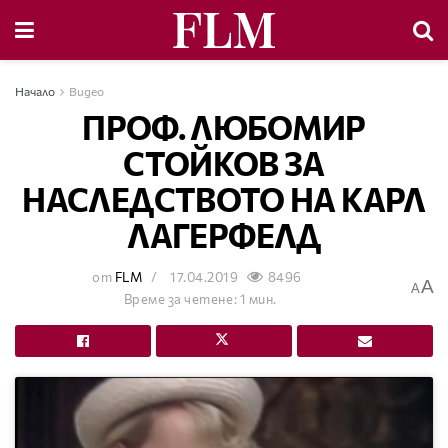
Начало
Видео
ПРОФ. ЛЮБОМИР
СТОЙКОВ ЗА
НАСЛЕДСТВОТО НА КАРЛ
ЛАГЕРФЕЛД
от
FLM
17.04.2019
8496
A
A
Време за четене: 1 мин.