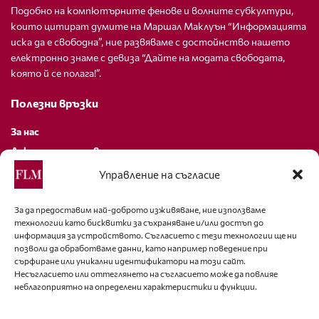
Подобно на компютърните фенове и волните субкултури,
които цитират думите на Маршал Маклуън “Информацията
иска да е свободна”, ние развяваме с достойнство нашето
електронно знаме с девиза “Дайте на модата свободата,
която й се полага!”.
Полезни връзки
За нас
Декларация за поверителност
Политика за бисквитки
Управление на съгласие
За контакти
За да предоставим най-доброто изживяване, ние използваме
технологии като бисквитки за съхраняване и/или достъп до
editor@fashion-lifestyle.net
информация за устройството. Съгласието с тези технологии ще ни
позволи да обработваме данни, като например поведение при
+359 88 227 33 47
сърфиране или уникални идентификатори на този сайт.
Несъгласието или оттеглянето на съгласието може да повлияе
неблагоприятно на определени характеристики и функции.
Последвайте ни