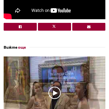
Вижте
още