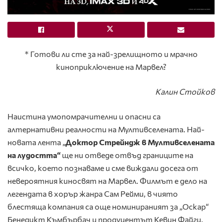
* Готови ли сте за най-зрелищното и мрачно
киноприключение на Марвел?
Калин Стойков
Наистина умопомрачителни и опасни са
алтернативни реалности на Мултивселената. Най-
новата лента „
Доктор Стрейндж в Мултивселената
на лудостта“
ще ни отведе отвъд границите на
всичко, което познаваме и сме виждали досега от
невероятния киносвят на Марвел. Филмът е дело на
легендата в хорър жанра Сам Рейми, в чиято
блестяща компания са още номинираният за „Оскар“
Бенедикт Къмбърбач и продуцентът Кевин Файги.