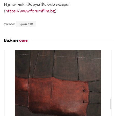
Източник: Форум Филм България
(
https://www.forumfilm.bg
)
Тагове:
Брой 118
Вижте
още