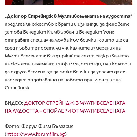
„
Доктор Стрейндж в Мултивселената на лудостта
“
предлага множество обрати и изненади за феновете,
затова Бенедикт Къмбърбач и Бенедикт Уонг
отправят специална молба към всички, които ще са
сред първите посетили уникалните измерения на
Мултивселената: въздържайте се от разкриването
на сюжетни елементи за филма, от тази, или която и
да е друга вселена, за да може всички да успеят да се
насладят подобаващо на новото приключение на
Стрейндж.
ВИДЕО:
ДОКТОР СТРЕЙНДЖ В МУЛТИВСЕЛЕНАТА
НА ЛУДОСТТА – СПОЙЛЕРИ ОТ МУЛТИВСЕЛЕНАТА
Фото: Форум Филм България
(
https://www.forumfilm.bg
)