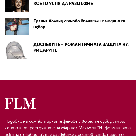
КОЕТО УСПЯ ДА РАЗЦЪФНЕ
Ерлинг Холанд отново впечатли с модния си
избор
ДОСПЕХИТЕ – РОМАНТИЧНАТА ЗАЩИТА НА
РИЦАРИТЕ
Подобно на компютърните фенове и волните субкултури,
които цитират думите на Маршал Маклуън “Информацията
иска да е свободна”, ние развяваме с достойнство нашето