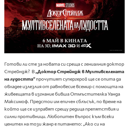
Готови ли сте за новата си среща с гениалния доктор
Стрейндж? В
„Доктор
Стрейндж в Мултивселената
на лудостта“
прочутият супергерой ще се опита да
овладее излезлия от равновесие всемир с помощта на
живеещата в изгнание бивша Отмъстителка Уанда
Максимоф. Предстои им епичен сблъсък, по време на
който ще се изправят срещу редица препятствия и
силни противници. Любопитен въпрос към всеки
ценител на този жанр е питането: „Ако си на