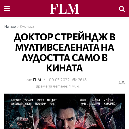
Начало
Култура
ДОКТОР СТРЕЙНДЖ В
МУЛТИВСЕЛЕНАТА НА
ЛУДОСТТА САМО В
КИНАТА
от
FLM
09.05.2022
2618
A
A
Време за четене: 1 мин.