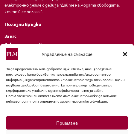
електронно знаме с девиза “Дайте на модата свободата,
която й се полага!”.
Полезни връзки
За нас
Декларация за поверителност
Политика за бисквитки
Управление на съгласие
За контакти
За да предоставим най-доброто изживяване, ние използваме
технологии като бисквитки за съхраняване и/или достъп до
editor@fashion-lifestyle.net
информация за устройството. Съгласието с тези технологии ще ни
позволи да обработваме данни, като например поведение при
+359 88 227 33 47
сърфиране или уникални идентификатори на този сайт.
Несъгласието или оттеглянето на съгласието може да повлияе
неблагоприятно на определени характеристики и функции.
Последвайте ни
Facebook
Приемане