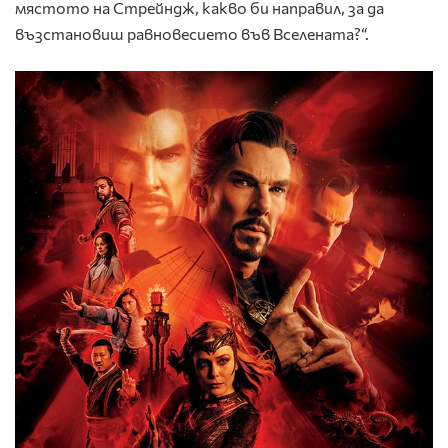
мястото на Стрейндж, какво би направил, за да
възстановиш равновесието във Вселената?“.