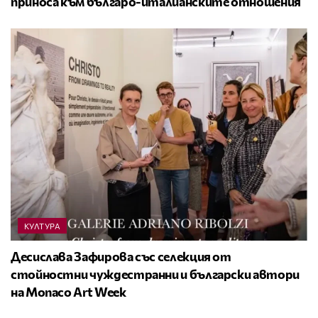
приноса към българо-италианските отношения
КУЛТУРА
Десислава Зафирова със селекция от
стойностни чуждестранни и български автори
на Monaco Art Week