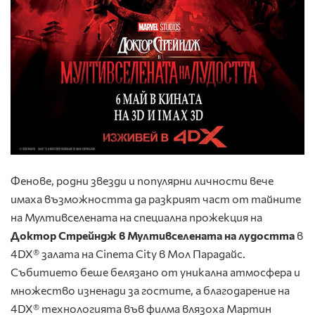
Фенове, родни звезди и популярни личности вече
имаха възможността да разкрият част от тайните
на Мултивселената на специална прожекция на
Доктор Стрейндж в Мултивселената на лудостта
в
4DX® залата на Cinema City в Мол Парадайс.
Събитието беше белязано от уникална атмосфера и
множество изненади за гостите, а благодарение на
4DX® технологията във филма влязоха Мартин