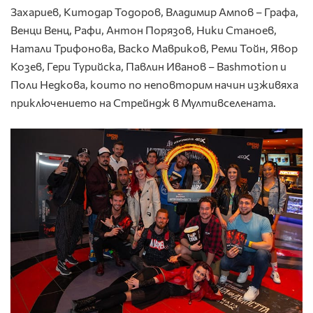
Захариев, Китодар Тодоров, Владимир Ампов – Графа,
Венци Венц, Рафи, Антон Порязов, Ники Станоев,
Натали Трифонова, Васко Мавриков, Реми Тойн, Явор
Козев, Гери Турийска, Павлин Иванов – Bashmotion и
Поли Недкова, които по неповторим начин изживяха
приключението на Стрейндж в Мултивселената.