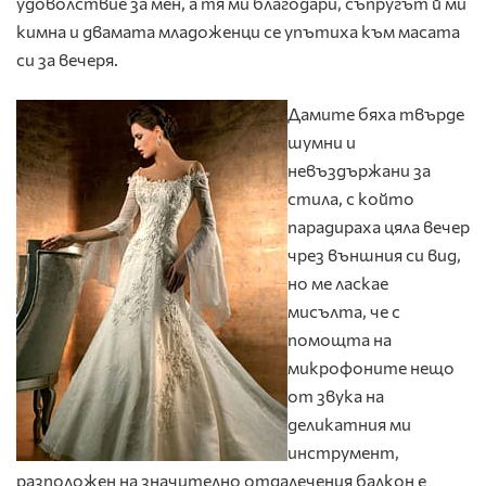
удоволствие за мен, а тя ми благодари, съпругът й ми
кимна и двамата младоженци се упътиха към масата
си за вечеря.
Дамите бяха твърде
шумни и
невъздържани за
стила, с който
парадираха цяла вечер
чрез външния си вид,
но ме ласкае
мисълта, че с
помощта на
микрофоните нещо
от звука на
деликатния ми
инструмент,
разположен на значително отдалечения балкон е