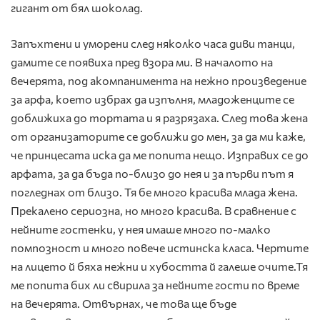
гигант от бял шоколад.
Запъхтени и уморени след няколко часа диви танци,
дамите се появиха пред взора ми. В началото на
вечерята, под акомпанимента на нежно произведение
за арфа, което избрах да изпълня, младоженците се
доближиха до тортата и я разрязaха. След това жена
от организаторите се доближи до мен, за да ми каже,
че принцесата иска да ме попита нещо. Изправих се до
арфата, за да бъда по-близо до нея и за първи път я
погледнах от близо. Тя бе много красива млада жена.
Прекалено сериозна, но много красива. В сравнение с
нейните гостенки, у нея имаше много по-малко
помпозност и много повече истинска класа. Чертите
на лицето й бяха нежни и хубостта й галеше очите.Тя
ме попита бих ли свирила за нейните гости по време
на вечерята. Отвърнах, че това ще бъде