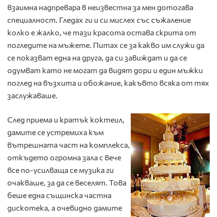
взаимна надпревара в неизвестна за мен дотогава
специалност. Гледах ги и си мислех със съжаление
колко е жалко, че тази красота остава скрита от
погледите на мъжете. Питах се за какво им служи да
се показват една на друга, да си завиждат и да се
одумват като не могат да видят дори и един мъжки
поглед на възхита и обожание, какъвто всяка от тях
заслужаваше.
След приема и кратък коктеил,
дамите се устремиха към
вътрешната част на комплекса,
откъдето огромна зала с вече
все по-усилваща се музика ги
очакваше, за да се веселят. Това
беше една същинска частна
дискотека, а очевидно дамите