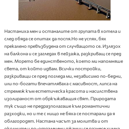
Настаниха мен и останалите от групата в хотела и
след обяда се опитах да поспя.Но не успях, бях
прекалено превъзбудена от случващото се. Излязох
на балкона и се загледах в пейзажа, разкриващ се пред
мен. Морето бе единственото, което ми напомняше
света, от който идвам. Всички постройки,
разкриващи се пред погледа ми, независимо по-бедни,
или по-богати впечатляваха с масивност, липса на
стремеж към естетическа красота и насилствена
изолираност от обркъжаващия свят. Природата
тук също не предразполагаше към романтични
разходки, но и те с нищо не бяха се постарали да я
облагородят. Настана часът за молитва и от
околните и по-отдалечени джамии се разнесе химна