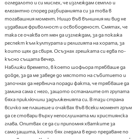
огледалото и си мислех, че изглеждам семпло и
елегантно според разбиранията си за това в
тогавашния момент. Нищо във външния ми вид не
издаваше фриволност и освободеност. Смятах, че
така се очаква от мен да изглеждам, за да покажа
респект към културата и религията на хората, за
които щях да свиря. Осъзнах грешката си едва по-
късно същата вечер.
Наближи времето, в което шофьора трябваше да
дойде, за да ме заведе до мястото на събитието и
започнах да нервнича поради факта, че трябваше да
замина сама с него, защото останалите от групата
бяха приключили задълженията си. В тази страна
всичко ме плашеше и очаквах във всеки момент гръм
да се стовари върху непослушната ми християнска
глава. Опитвах се да си припомня хватките за
самозащита, които бях гледала в едно предаване по