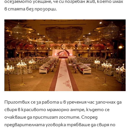
осезаемото усещане, че си погребан жив, което имах
в стаята без прозорци.
Приготвих се за работа и в уречения час започнах да
свиря в красивото мраморно антре, където се
очакваше да пристигат гостите. Според
предварителната уговорка трябваше да свиря по