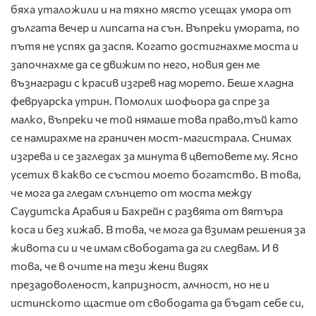
бяха уталожили и на тяхно място усещах умора от
дългата вечер и липсата на сън. Въпреки умората, по
пътя не успях да заспя. Когато достигнахме моста и
започнахме да се движим по него, новия ден ме
възнагради с красив изгрев над морето. Беше хладна
февруарска утрин. Помолих шофьора да спре за
малко, въпреки че той нямаше това право,тъй като
се намирахме на граничен мост-магистрала. Снимах
изгрева и се загледах за минута в цветовете му. Ясно
усетих в какво се състои моето богатство. В това,
че мога да гледам слънцето от моста между
Саудитска Арабия и Бахрейн с развята от вятъра
коса и без хижаб. В това, че мога да взимам решения за
живота си и че имам свободата да ги следвам. И в
това, че в очите на тези жени видях
презадоволеност, капризност, алчност, но не и
истинското щастие от свободата да бъдат себе си,