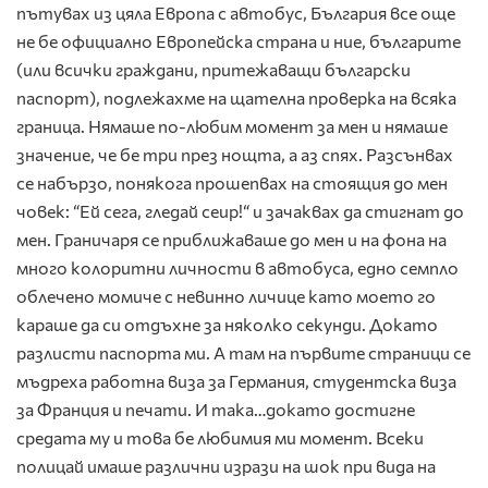
пътувах из цяла Европа с автобус, България все още
не бе официално Европейска страна и ние, българите
(или всички граждани, притежаващи български
паспорт), подлежахме на щателна проверка на всяка
граница. Нямаше по-любим момент за мен и нямаше
значение, че бе три през нощта, а аз спях. Разсънвах
се набързо, понякога прошепвах на стоящия до мен
човек: “Ей сега, гледай сеир!“ и зачаквах да стигнат до
мен. Граничаря се приближаваше до мен и на фона на
много колоритни личности в автобуса, едно семпло
облечено момиче с невинно личице като моето го
караше да си отдъхне за няколко секунди. Докато
разлисти паспорта ми. А там на първите страници се
мъдреха работна виза за Германия, студентска виза
за Франция и печати. И така…докато достигне
средата му и това бе любимия ми момент. Всеки
полицай имаше различни изрази на шок при вида на