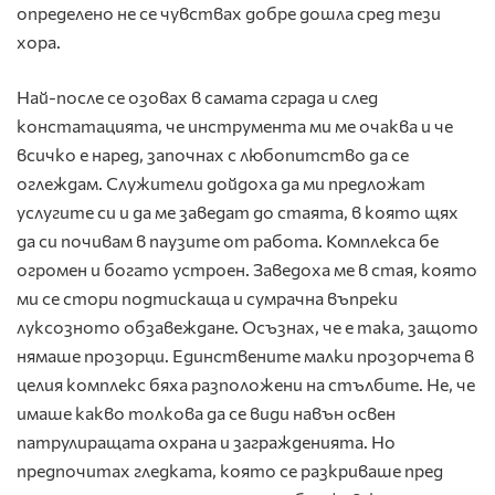
определено не се чувствах добре дошла сред тези
хора.
Най-после се озовах в самата сграда и след
констатацията, че инструмента ми ме очаква и че
всичко е наред, започнах с любопитство да се
оглеждам. Служители дойдоха да ми предложат
услугите си и да ме заведат до стаята, в която щях
да си почивам в паузите от работа. Комплекса бе
огромен и богато устроен. Заведоха ме в стая, която
ми се стори подтискаща и сумрачна въпреки
луксозното обзавеждане. Осъзнах, че е така, защото
нямаше прозорци. Единствените малки прозорчета в
целия комплекс бяха разположени на стълбите. Не, че
имаше какво толкова да се види навън освен
патрулиращата охрана и загражденията. Но
предпочитах гледката, която се разкриваше пред