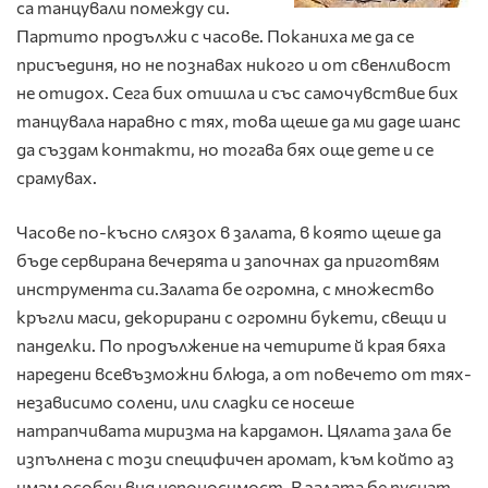
са танцували помежду си.
Партито продължи с часове. Поканиха ме да се
присъединя, но не познавах никого и от свенливост
не отидох. Сега бих отишла и със самочувствие бих
танцувала наравно с тях, това щеше да ми даде шанс
да създам контакти, но тогава бях още дете и се
срамувах.
Часове по-късно слязох в залата, в която щеше да
бъде сервирана вечерята и започнах да приготвям
инструмента си.Залата бе огромна, с множество
кръгли маси, декорирани с огромни букети, свещи и
панделки. По продължение на четирите й края бяха
наредени всевъзможни блюда, а от повечето от тях-
независимо солени, или сладки се носеше
натрапчивата миризма на кардамон. Цялата зала бе
изпълнена с този специфичен аромат, към който аз
имам особен вид непоносимост. В залата бе пуснат