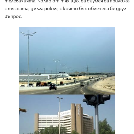
телевизията. Колко от тях щях да съумея да приложа
с тясната, дълга рокля, с която бях облечена бе друг
въпрос.