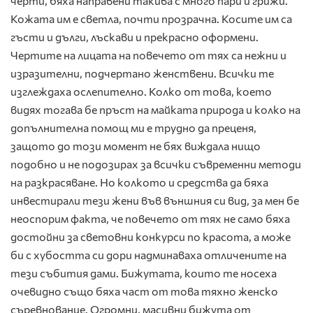
черти, бяха направени такива с много пари и грижи.
Кожата им е светла, почти прозрачна. Косите им са
гъсти и дълги, лъскави и прекрасно оформени.
Чертите на лицата на повечето от тях са нежни и
изразителни, подчертано женствени. Всички те
изглеждаха ослепително. Колко от това, което
видях тогава бе пръст на майката природа и колко на
допълнителна помощ ми е трудно да преценя,
защото до този момент не бях виждала нищо
подобно и не подозирах за всички съвременни методи
на разкрасяване. Но колкото и средства да бяха
инвестирали тези жени във външния си вид, за мен бе
неоспорим факта, че повечето от тях не само бяха
достойни за световни конкурси по красота, а може
би с хубостта си дори надминаваха отличените на
тези събития дами. Бижутата, които те носеха
очевидно също бяха част от това тяхно женско
съревнование. Огромни, масивни бижута от