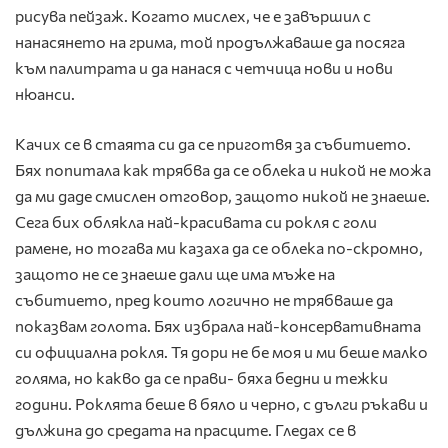
рисува пейзаж. Когато мислех, че е завършил с
нанасянето на грима, той продължаваше да посяга
към палитрата и да нанася с четчица нови и нови
нюанси.
Качих се в стаята си да се приготвя за събитието.
Бях попитала как трябва да се облека и никой не можа
да ми даде смислен отговор, защото никой не знаеше.
Сега бих облякла най-красивата си рокля с голи
рамене, но тогава ми казаха да се облека по-скромно,
защото не се знаеше дали ще има мъже на
събитието, пред които логично не трябваше да
показвам голота. Бях избрала най-консервативната
си официална рокля. Тя дори не бе моя и ми беше малко
голяма, но какво да се прави- бяха бедни и тежки
години. Роклята беше в бяло и черно, с дълги ръкави и
дължина до средата на прасците. Гледах се в