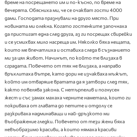
време на посрещането им и по-късно, по време на
вечерята. Обясниха ми, че се очакват гости 4000
дами. Господата празнували на друго място. При
новината ми олекна. Когато гостенките започнаха
да пристигат една след друга, аз ги посрещах свирейки
и се усмихвах мило насреща им. Няколко бяха нещата,
които ме впечатлиха и оставиха следа в съзнанието
ми за цял живот. Начинът, по който те влизаха в
сградата. Повечето от тях не влизаха, а направо
връхлитаха вътре, като дори не изчакваха мъжът,
който им отваряше вратата да я затвори след тях,
както повелява закона. С нетърпелив и погнусен
жест и със замах махаха черните наметала, които ги
покриваха от главата до петите и отдолу се
разкриваха надминаващи и най-дръзкото ми
въображение гледки. Повечето от тези жени бяха
невъобразимо красиви, а които нямаха красиви