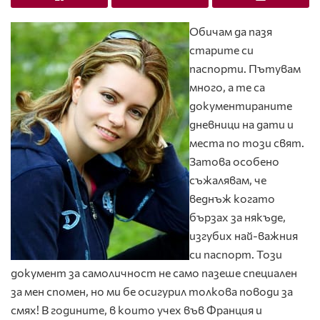
Обичам да пазя
старите си
паспорти. Пътувам
много, а те са
документираните
дневници на дати и
места по този свят.
Затова особено
съжалявам, че
веднъж когато
бързах за някъде,
изгубих най-важния
си паспорт. Този
документ за самоличност не само пазеше специален
за мен спомен, но ми бе осигурил толкова поводи за
смях! В годините, в които учех във Франция и