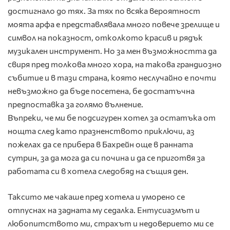
достигнало до тях. За тях по всяка вероятност
моята арфа е представлявала много повече зрелище и
символ на показност, отколкото красив и рядък
музикален инструмент. Но за мен възможността да
свиря пред толкова много хора, на такова грандиозно
събитие и в тази страна, която неслучайно е почти
невъзможно да бъде посетена, бе достатъчна
предпоставка за голямо вълнение.
Въпреки, че ми бе подсигурен хотел за остатъка от
нощта след като празненството приключи, аз
пожелах да се прибера в Бахрейн още в ранната
сутрин, за да мога да си почина и да се приготвя за
работата си в хотела следобяд на същия ден.
Таксито ме чакаше пред хотела и уморено се
отпуснах на задната му седалка. Ентусиазмът и
любопитството ми, страхът и недоверието ми се