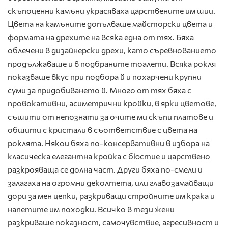
скъпоценни камъни украсяваха царствените им шии.
Цвета на камъните допълваше майсторски цвета и
формата на дрехите на всяка една от тях. Бяха
облечени в дизайнерски дрехи, като съревнованието
продължаваше и в подбраните тоалети. Всяка рокля
показваше вкус при подбора й и похарчени крупни
суми за придобиването й. Много от тях бяха с
провокативни, асиметрични кройки, в ярки цветове,
съшити от непознати за очите ми скъпи платове и
обшити с кристали в съответствие с цвета на
роклята. Някои бяха по-консервативни в избора на
класическа елегантна кройка с бюстие и царствено
разкрояваща се долна част. Други бяха по-смели и
залагаха на огромни деколтета, или главозамайващи
дори за мен цепки, разкриващи стройните им крака и
напетите им походки. Всичко в тези жени
разкриваше показност, самочувствие, агресивност и