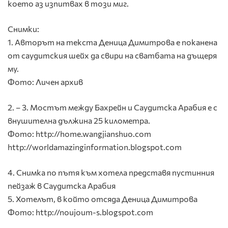
което аз изпитвах в този миг.
Снимки:
1. Авторът на текста Деница Димитрова е поканена
от саудитския шейх да свири на сватбата на дъщеря
му.
Фото: Личен архив
2. – 3. Мостът между Бахрейн и Саудитска Арабия е с
внушителна дължина 25 километра.
Фото: http://home.wangjianshuo.com
http://worldamazinginformation.blogspot.com
4. Снимка по пътя към хотела представя пустинния
пейзаж в Саудитска Арабия
5. Хотелът, в който отсяда Деница Димитрова
Фото: http://noujoum-s.blogspot.com