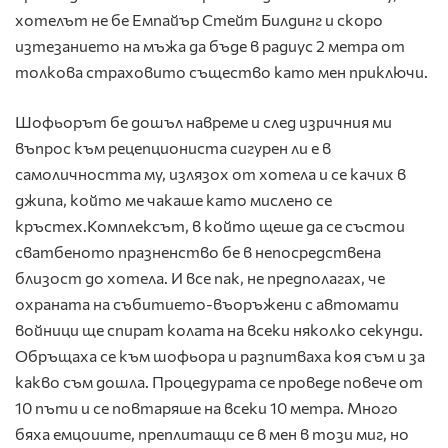
хотелът не бе Емпайър Стейт Билдинг и скоро
изтезанието на мъжа да бъде в радиус 2 метра от
толкова страховито същество като мен приключи.
Шофьорът бе дошъл навреме и след изричния ми
въпрос към рецепциониста сигурен ли е в
самоличността му, излязох от хотела и се качих в
джипа, който ме чакаше като мислено се
кръстех.Комплексът, в който щеше да се състои
сватбеното празненство бе в непосредствена
близост до хотела. И все пак, не предполагах, че
охраната на събитието-въоръжени с автомати
войници ще спират колата на всеки няколко секунди.
Обръщаха се към шофьора и разпитваха коя съм и за
какво съм дошла. Процедурата се проведе повече от
10 пъти и се повтаряше на всеки 10 метра. Много
бяха емцоиите, преплитащи се в мен в този миг, но