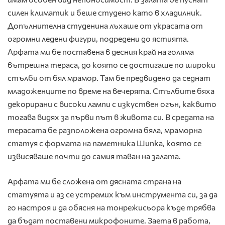
силен климатик и беше студено като в хладилник.
Допълнителна студенина лъхаше от украсата от
огромни ледени фигури, подредени до ястията.
Арфата ми бе поставена в десния край на голяма
вътрешна тераса, до която се достигаше по широки
стълби от бял мрамор. Там бе предвидено да седнат
младоженците по време на вечерята. Стълбите бяха
декорирани с високи лампи с изкуствен огън, каквито
тогава видях за първи път в живота си. В средата на
терасата бе разположена огромна бяла, мраморна
статуя с формата на паметника Шипка, която се
извисяваше почти до самия таван на залата.
Арфата ми бе сложена от дясната страна на
статуята и аз се устремих към инструмента си, за да
го настроя и да обясня на тонрежисьора къде трябва
да бъдат поставени микрофоните. Заета в работа,