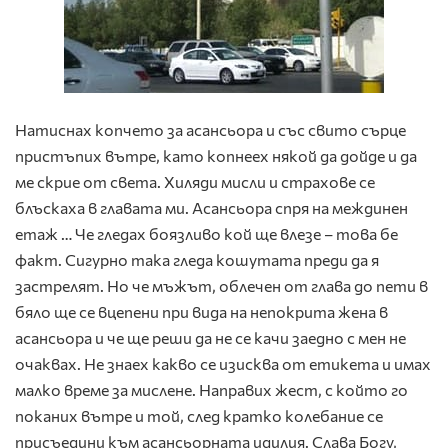
Натиснах копчето за асансьора и със свито сърце
пристъпих вътре, като копнеех някой да дойде и да
ме скрие от света. Хиляди мисли и страхове се
блъскаха в главата ми. Асансьора спря на междинен
етаж … Че гледах боязливо кой ще влезе – това бе
факт. Сигурно така гледа кошутата преди да я
застрелят. Но че мъжът, облечен от глава до пети в
бяло ще се вцепени при вида на непокрита жена в
асансьора и че ще реши да не се качи заедно с мен не
очаквах. Не знаех какво се изисква от етикета и имах
малко време за мислене. Направих жест, с който го
поканих вътре и той, след кратко колебание се
присъедини към асансьорната идилия. Слава Богу,