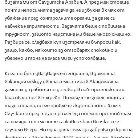
визата ми от Саудитска Арабия. А пред мен стоеше
почти непосилната задача да не избухна в смях от
уважение пред контролните органи, за да не си
навлека неприятности. Задачата беше с повишена
трудност, защото наистина ми беше много смешно.
Разбира се, следваха куп изстреляни въпроси как,
защо, какво, на които аз отговарях спокойно и
уверено и тона на гласа ми ги успокояваше.
Когато бях едва двадесет годишна, в зимната
ваканция между двата семестъра в Академията
заминах да работя по договор в най-престижния и
красив хотел в Бахрейн. Помня,че не знаех нищо за
тази страна, но ме привлече екзотичното й име.
Случките през тези три месеца от моя престой там
са хиляди и спомените са живи сякаш всичко се е
случило вчера. Но една дата няма да забравя до края на
живота си. 15 февруари, 2001 година. Денят, в който