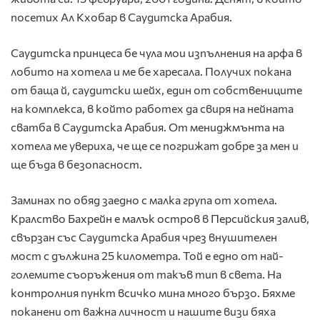
посетих Ал Кхобар в Саудитска Арабия.
Саудитска принцеса бе чула мои изпълнения на арфа в
лобито на хотела и ме бе харесала. Получих покана
от баща й, саудитски шейх, един от собствениците
на комплекса, в който работех да свиря на нейната
сватба в Саудитска Арабия. От мениджмънта на
хотела ме увериха, че ще се погрижат добре за мен и
ще бъда в безопасност.
Заминах по обяд заедно с малка група от хотела.
Кралство Бахрейн е малък остров в Персийския залив,
свързан със Саудитска Арабия чрез внушителен
мост с дължина 25 километра. Той е едно от най-
големите съоръжения от такъв тип в света. На
контролния пункт всичко мина много бързо. Бяхме
поканени от важна личност и нашите визи бяха