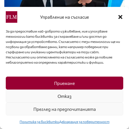
Управление на съгласие
За да предоставим най-доброто изживяване, ние използваме
УСПЕХ
технологии като бисквитки за съхраняване и/или достъп до
информация за устройството. Съгласието с тези технологии ще ни
Голямо признание към Елена Кристиано за
позволи да обработваме данни, като например поведение при
приноса към българо-италианските отношения
сърфиране или уникални идентификатори на този сайт.
Несъгласието или оттеглянето на съгласието може да повлияе
неблагоприятно на определени характеристики и функции.
Приемане
Отказ
Преглед на предпочитанията
Политика за бисквитки
Декларация за поверителност