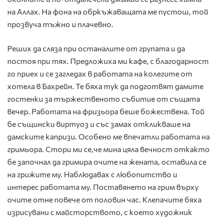
на Аллах. На фона на обркъжаващата ме пустош, той
прозвуча тъжно и плачевно.
Реших да сляза при останалите от групата и да
постоя при тях. Предложиха ми кафе, с благодарност
го приех и се загледах в работата на колегите от
хотела в Бахрейн. Те бяха тук да подготвят дамите
гостенки за тържественото събитие от същата
вечер. Работата на фризьора беше божествена. Той
бе същински виртуоз и със замах откликваше на
дамските капризи. Особено ме впечатли работата на
гримьора. Стори ми се,че мина цяла вечност откакто
бе започнал да гримира очите на жената, оставила се
на грижите му. Наблюдавах с любопитство и
интерес работата му. Поставянето на грим върху
очите отне повече от половин час. Клепачите бяха
изрисувани с майсторството, с което художник