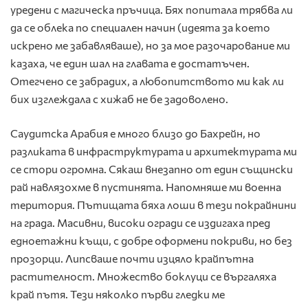
уредени с магическа пръчица. Бях попитала трябва ли
да се облека по специален начин (идеята за което
искрено ме забавляваше), но за мое разочарование ми
казаха, че един шал на главата е достатъчен.
Отегчено се забрадих, а любопитството ми как ли
бих изглеждала с хижаб не бе задоволено.
Саудитска Арабия е много близо до Бахрейн, но
разликата в инфраструктурата и архитектурата ми
се стори огромна. Сякаш внезапно от един същински
рай навлязохме в пустинята. Напомняше ми военна
територия. Пътищата бяха лоши в тези покрайнини
на града. Масивни, високи огради се издигаха пред
едноетажни къщи, с добре оформени покриви, но без
прозорци. Липсваше почти изцяло крайпътна
растителност. Множество боклуци се въргаляха
край пътя. Тези няколко първи гледки ме