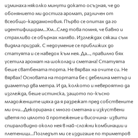
изминаха няколко минути докато осъзная, че до
обонянието ми достига аромат, различен от
всеобщо-кардамоновия. Първо се опитах да го
идентифицирам…Хм…След това помня, че бавно и
страхливо се обърнах наляво. Изглеждах сякаш съм
видяла призрак. С недоумение се приближих до
статуята и се наведох към нея. Да…, правилно бях
усетила аромат на шоколад и сметана! Статуята
беше сватбената торта. Не вярвах на очите си. Не
вярвах! Основата на тортата бе с дебелина метър и
диаметър два метра. И да, колкото и невероятно да
изглежда, беше истинска, защото по-късно
младоженците щяха да я разрежат пред собствените
ми очи…Декорирана с много сметана и изкуствени
цветя по цялото й протежение и височина- извити
спираловидно около нея в най-сложни комбинации и
плетеници…Погледът ми се издигаше по триметров