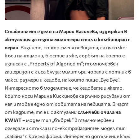
Стайлингът е дело на Мария Василева, издържан в
актуалния за сезона милитъри стил и комбиниран с
перли
. Визиите, които сменя певицата, са няколко:
къси панталони, бюстие и яке, гърбът на което е
изписан с „Property of Algoriddim”; тъмночервен
гащеризон с къса блуза; милитъри чорапи с потник в
макси размери и кецове, на които пише „Bye Bye”.
Интересното в моделите е, че кецовете и якето,
които носи Марина Кискинова са ръчно рисувани от
нея и това е едно от хобитата на певицата. В част
от кадрите, тя е и с актуални
слънчеви очила на
KWIAT
– модел тип „бъбрек“ в тъмночервени
огледални стъкла и по-екстравагантен модел тип
„хавана“ с кръгла форма. Интересно допълнение към