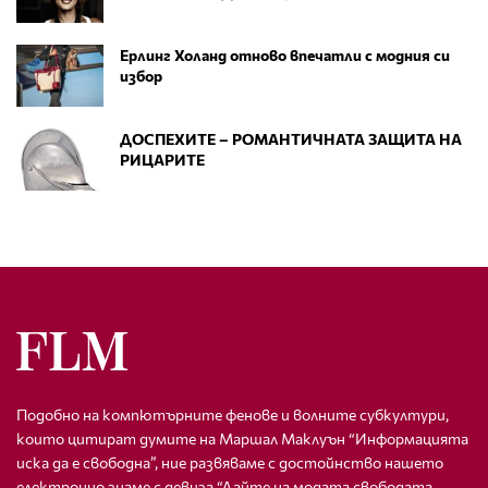
Ерлинг Холанд отново впечатли с модния си
избор
ДОСПЕХИТЕ – РОМАНТИЧНАТА ЗАЩИТА НА
РИЦАРИТЕ
Подобно на компютърните фенове и волните субкултури,
които цитират думите на Маршал Маклуън “Информацията
иска да е свободна”, ние развяваме с достойнство нашето
електронно знаме с девиза “Дайте на модата свободата,