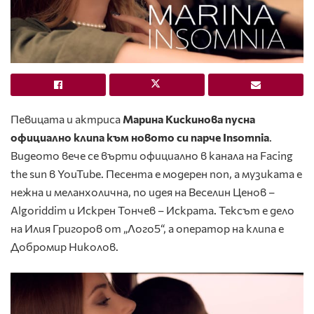
Певицата и актриса
Марина Кискинова пусна
официално клипа към новото си парче Insomnia
.
Видеото вече се върти официално в канала на Facing
the sun в YouTube. Песента е модерен поп, а музиката е
нежна и меланхолична, по идея на Веселин Ценов –
Algoriddim и Искрен Тончев – Искрата. Тексът е дело
на Илия Григоров от „Лого5“, а оператор на клипа е
Добромир Николов.