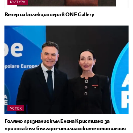
КУЛТУРА
Вечер на колекционера в ONE Gallery
УСПЕХ
Голямо признание към Елена Кристиано за
приноса към българо-италианските отношения