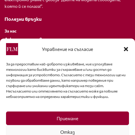
която й се полага!”.
Полезни връзки
За нас
Декларация за поверителност
Политика за бисквитки
Управление на съгласие
За контакти
За да предоставим най-доброто изживяване, ние използваме
технологии като бисквитки за съхраняване и/или достъп до
editor@fashion-lifestyle.net
информация за устройството. Съгласието с тези технологии ще ни
позволи да обработваме данни, като например поведение при
+359 88 227 33 47
сърфиране или уникални идентификатори на този сайт.
Несъгласието или оттеглянето на съгласието може да повлияе
неблагоприятно на определени характеристики и функции.
Последвайте ни
Facebook
Приемане
Отказ