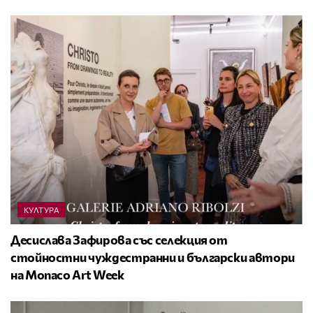
КУЛТУРА
Десислава Зафирова със селекция от
стойностни чуждестранни и български автори
на Monaco Art Week