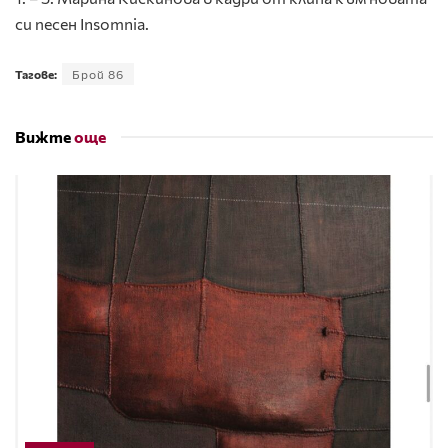
си песен Insomnia.
Тагове:
Брой 86
Вижте
още