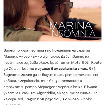
Видеото към Insomnia е по концепция на самата
Марина, много нежно и стилно. Действието на
песента се развива около крайпътен Motel 80th Route
до София, който е
изцяло в американски стил
. Във
видеото могат да се видят още и ретро телефонна
кабина, американски тип бензиностанция и
страхотен ретро Мерцедес с червена кожа. В клипа
участва и самият Algoriddim, а кадрите са снимани с
камера Red Dragon в 5К резолюция с много високо
качество.