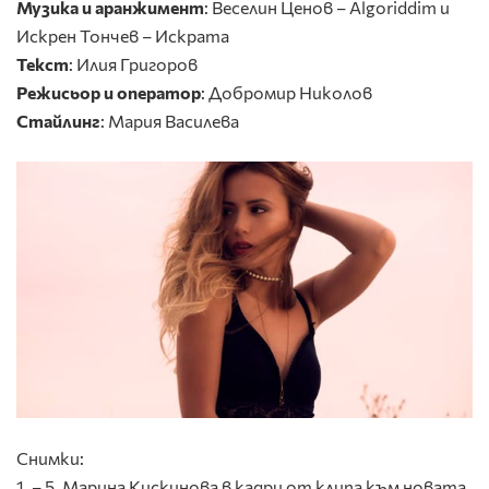
Музика и аранжимент
: Веселин Ценов – Algoriddim и
Искрен Тончев – Искрата
Текст
: Илия Григоров
Режисьор и оператор
: Добромир Николов
Стайлинг
: Мария Василева
Снимки:
1. – 5. Марина Кискинова в кадри от клипа към новата