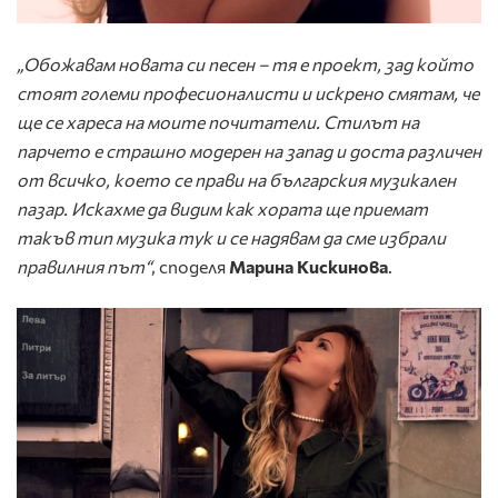
„Обожавам новата си песен – тя е проект, зад който
стоят големи професионалисти и искрено смятам, че
ще се хареса на моите почитатели. Стилът на
парчето е страшно модерен на запад и доста различен
от всичко, което се прави на българския музикален
пазар. Искахме да видим как хората ще приемат
такъв тип музика тук и се надявам да сме избрали
правилния път“
, споделя
Марина Кискинова
.