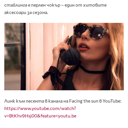
стайлинга е перлен чокър – един от хитовите
аксесоари за сезона.
Линк към песента в канала на Facing the sun в YouTube:
https://www.youtube.com/watch?
v=BtKhv9Hsj00&feature=youtu.be