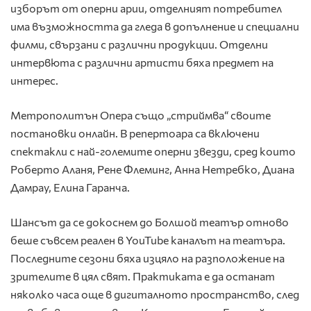
изборът от оперни арии, отделният потребител
има възможността да гледа в допълнение и специални
филми, свързани с различни продукции. Отделни
интервюта с различни артисти бяха предмет на
интерес.
Метрополитън Опера също „стриймва“ своите
постановки онлайн. В репертоара са включени
спектакли с най-големите оперни звезди, сред които
Роберто Аланя, Рене Флеминг, Анна Нетребко, Диана
Дамрау, Елина Гаранча.
Шансът да се докоснем до Болшой театър отново
беше съвсем реален в YouTube каналът на театъра.
Последните сезони бяха изцяло на разположение на
зрителите в цял свят. Практиката е да останат
няколко часа още в дигиталното пространство, след