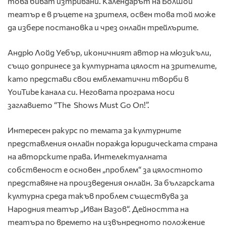
това биват изтривани. Календарът на Болшой
театър е в ръцете на зрителя, освен това той може
да избере постановка и чрез онлайн трейлърите.
Андрю Лойд Уебър, иконичният автор на мюзикъли,
също допринесе за културната цялост на зрителите,
като представи свои емблематични творби в
YouTube канала си. Неговата програма носи
заглавието “The Shows Must Go On!”.
Интересен ракурс по темата за културните
представления онлайн поражда юридическата страна
на авторските права. Интелектуалната
собственост е основен „проблем“ за цялостното
представяне на произведения онлайн. За българската
културна среда такъв проблем съществува за
Народния театър „Иван Вазов“. Дейността на
театъра по времето на извънредното положение