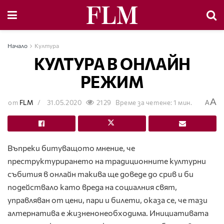
Начало
Култура
КУЛТУРА В ОНЛАЙН
РЕЖИМ
A
от
FLM
31.05.2020
2129
Време за четене: 1 мин.
A
Въпреки битуващото мнение, че
преструктурирането на традиционните културни
събития в онлайн такива ще доведе до срив и би
подействало като вреда на социалния свят,
управляван от цени, пари и билети, оказа се, че тази
алтернатива е жизненонеобходима. Инициативата