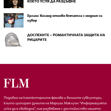
КОЕТО УСПЯ ДА РАЗЦЪФНЕ
Ерлинг Холанд отново впечатли с модния си
избор
ДОСПЕХИТЕ – РОМАНТИЧНАТА ЗАЩИТА НА
РИЦАРИТЕ
Подобно на компютърните фенове и волните субкултури,
които цитират думите на Маршал Маклуън “Информацията
иска да е свободна”, ние развяваме с достойнство нашето