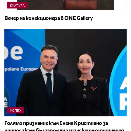
КУЛТУРА
Вечер на колекционера в ONE Gallery
УСПЕХ
Голямо признание към Елена Кристиано за
приноса към българо-италианските отношения