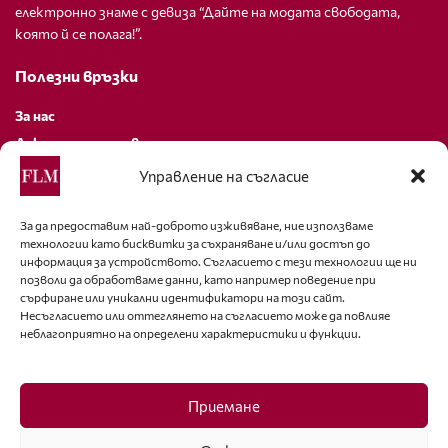
електронно знаме с девиза “Дайте на модата свободата,
която й се полага!”.
Полезни връзки
За нас
Декларация за поверителност
Политика за бисквитки
Управление на съгласие
За контакти
За да предоставим най-доброто изживяване, ние използваме
технологии като бисквитки за съхраняване и/или достъп до
editor@fashion-lifestyle.net
информация за устройството. Съгласието с тези технологии ще ни
позволи да обработваме данни, като например поведение при
+359 88 227 33 47
сърфиране или уникални идентификатори на този сайт.
Несъгласието или оттеглянето на съгласието може да повлияе
неблагоприятно на определени характеристики и функции.
Последвайте ни
Facebook
Приемане