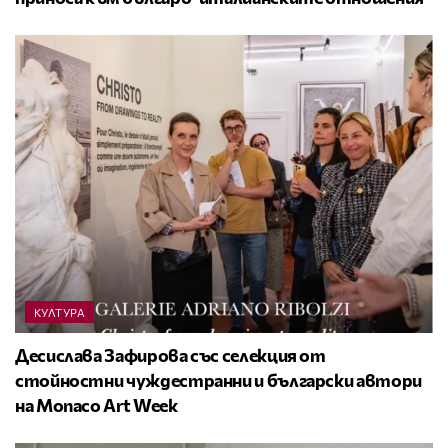
КУЛТУРА
Десислава Зафирова със селекция от
стойностни чуждестранни и български автори
на Monaco Art Week