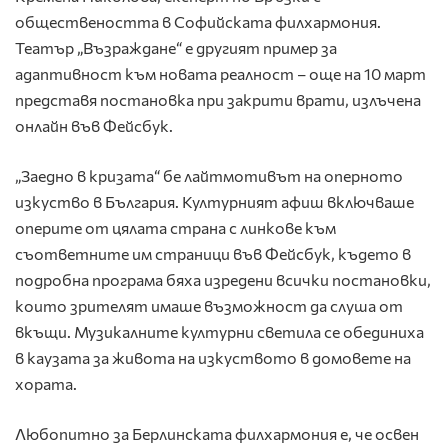
обществеността в Софийската филхармония.
Театър „Възраждане“ е другият пример за
адаптивност към новата реалност – още на 10 март
представя постановка при закрити врати, излъчена
онлайн във Фейсбук.
„Заедно в кризата“ бе лайтмотивът на оперното
изкуство в България. Културният афиш включваше
оперите от цялата страна с линкове към
съответните им страници във Фейсбук, където в
подробна програма бяха изредени всички постановки,
които зрителят имаше възможност да слуша от
вкъщи. Музикалните културни светила се обединиха
в каузата за живота на изкуството в домовете на
хората.
Любопитно за Берлинската филхармония е, че освен