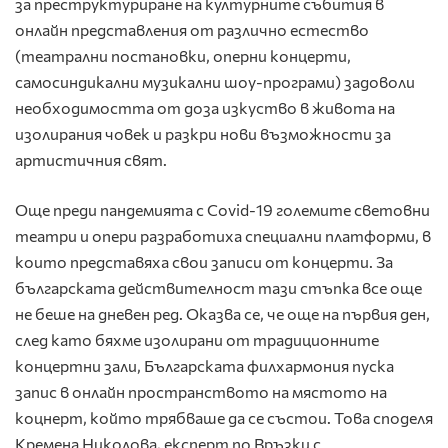
за преструктуриране на културните събития в
онлайн представления от различно естество
(театрални постановки, оперни концерти,
самосиндикални музикални шоу-програми) задоволи
необходимостта от доза изкуство в живота на
изолирания човек и разкри нови възможности за
артистичния свят.
Още преди пандемията с Covid-19 големите световни
театри и опери разработиха специални платформи, в
които представяха свои записи от концерти. За
българската действителност тази стъпка все още
не беше на дневен ред. Оказва се, че още на първия ден,
след като бяхме изолирани от традиционните
концертни зали, Българската филхармония пуска
запис в онлайн пространството на мястото на
коцнерт, който трябваше да се състои. Това споделя
Кремена Николова, експерт по Връзки с