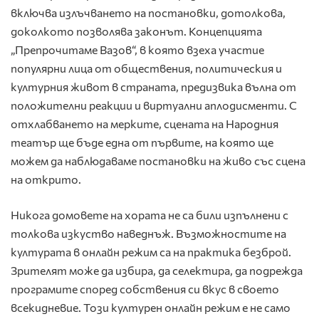
включва излъчването на постановки, дотолкова,
доколкото позволява законът. Концепцията
„Препрочитаме Вазов“, в която взеха участие
популярни лица от обществения, политическия и
културния живот в страната, предизвика вълна от
положителни реакции и виртуални аплодисменти. С
отхлабването на мерките, сцената на Народния
театър ще бъде една от първите, на която ще
можем да наблюдаваме постановки на живо със сцена
на открито.
Никога домовете на хората не са били изпълнени с
толкова изкуство наведнъж. Възможностите на
културата в онлайн режим са на практика безброй.
Зрителят може да избира, да селектира, да подрежда
програмите според собствения си вкус в своето
всекидневие. Този културен онлайн режим е не само