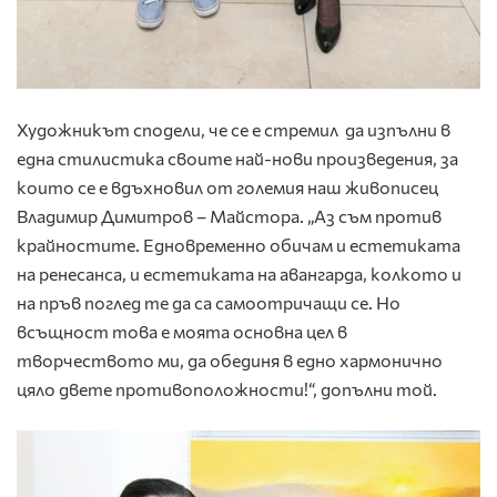
Художникът сподели, че се е стремил да изпълни в
една стилистика своите най-нови произведения, за
които се е вдъхновил от големия наш живописец
Владимир Димитров – Майстора. „Аз съм против
крайностите. Едновременно обичам и естетиката
на ренесанса, и естетиката на авангарда, колкото и
на пръв поглед те да са самоотричащи се. Но
всъщност това е моята основна цел в
творчеството ми, да обединя в едно хармонично
цяло двете противоположности!“, допълни той.