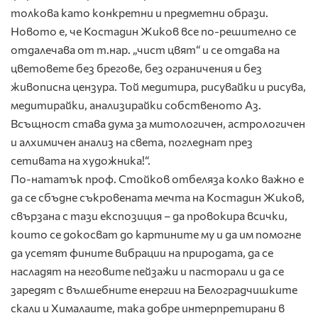
толкова като конкретни и предметни образи.
Новото е, че Костадин Жиков все по-решително се
отдалечава от т.нар. „чист цвят“ и се отдава на
цветовете без брегове, без ограничения и без
живописна цензура. Той медитира, рисувайки и рисува,
медитирайки, анализирайки собственото Аз.
Всъщност става дума за митологичен, астрологичен
и алхимичен анализ на света, погледнат през
сетивата на художника!“.
По-нататък проф. Стойков отбеляза колко важно е
да се сбъдне съкровената мечта на Костадин Жиков,
свързана с тази експозиция – да провокира всички,
които се докосват до картините му и да им помогне
да усетят фините вибрации на природата, да се
насладят на неговите пейзажи и пасторали и да се
заредят с вълшебните енергии на Белоградчишките
скали и Хималаите, така добре интерпретирани в