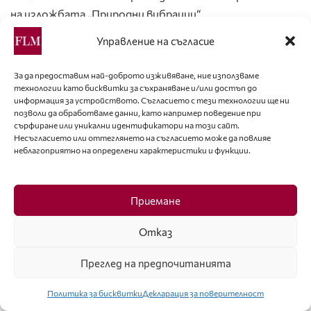
на изложбата „Природни вибрации“.
15. Художникът Костадин Жиков заедно с Роси
Управление на съгласие
Иванова и проф. Любомир Стойков.
16. Художникът Костадин Жиков заедно с проф.
За да предоставим най-доброто изживяване, ние използваме
Любомир Стойков, Росица Велкова, Стела Йорданова
технологии като бисквитки за съхраняване и/или достъп до
информация за устройството. Съгласието с тези технологии ще ни
и Карина Георгиева.
позволи да обработваме данни, като например поведение при
17. Проф. Любомир Стойков заедно с екипа си – Хелена
сърфиране или уникални идентификатори на този сайт.
Несъгласието или оттеглянето на съгласието може да повлияе
Тодорова, Калин Стойков и Радинела Гелева.
неблагоприятно на определени характеристики и функции.
18. – 20. Картини на Костадин Жиков от изложбата
„Природни вибрации“.
Фото: © Алма комуникация / Петър Станев
Приемане
Тагове:
Брой 123
Отказ
Преглед на предпочитанията
Вижте
още
Политика за бисквитки
Декларация за поверителност