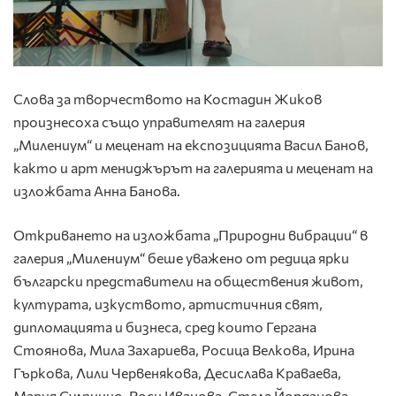
Слова за творчеството на Костадин Жиков
произнесоха също управителят на галерия
„Милениум“ и меценат на експозицията Васил Банов,
както и арт мениджърът на галерията и меценат на
изложбата Анна Банова.
Откриването на изложбата „Природни вибрации“ в
галерия „Милениум“ беше уважено от редица ярки
български представители на обществения живот,
културата, изкуството, артистичния свят,
дипломацията и бизнеса, сред които Гергана
Стоянова, Мила Захариева, Росица Велкова, Ирина
Гъркова, Лили Червенякова, Десислава Краваева,
Мария Сулпицио, Роси Иванова, Стела Йорданова,