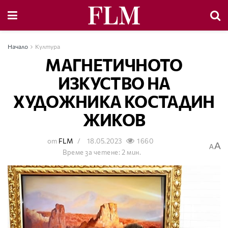
Начало
Култура
МАГНЕТИЧНОТО
ИЗКУСТВО НА
ХУДОЖНИКА КОСТАДИН
ЖИКОВ
от
FLM
18.05.2023
1660
A
A
Време за четене: 2 мин.