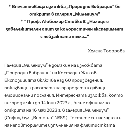
* Впечатляваща изложба „Природни вибрации“ бе
открита в галерия „Милениум“
* * Проф. Любомир Стойков: „Налице е
забележителен опит за колористичен експеримент
с пейзажната тема…“
Хелена Тодорова
Галерия „Милениум“ е домакин на изложбата
„Природни вибрации“ на Костадин Жиков.
Експозицията включва над 60 произведения,
показващи красотата на природата и даващи
емоционални послания. Интересната изложба, която
ще продължи до 14 юни 2023 г., беше официално
открита на 16 май 2023 г. в галерия „Милениум“
(София, бул. „Витоша“ №89). Гостите се насладиха и
на неповторимите изпълнения на флейтистката