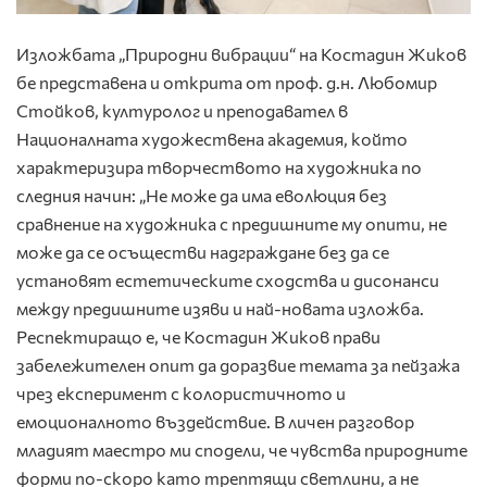
Изложбата „Природни вибрации“ на Костадин Жиков
бе представена и открита от проф. д.н. Любомир
Стойков, културолог и преподавател в
Националната художествена академия, който
характеризира творчеството на художника по
следния начин: „Не може да има еволюция без
сравнение на художника с предишните му опити, не
може да се осъществи надграждане без да се
установят естетическите сходства и дисонанси
между предишните изяви и най-новата изложба.
Респектиращо е, че Костадин Жиков прави
забележителен опит да доразвие темата за пейзажа
чрез експеримент с колористичното и
емоционалното въздействие. В личен разговор
младият маестро ми сподели, че чувства природните
форми по-скоро като трептящи светлини, а не