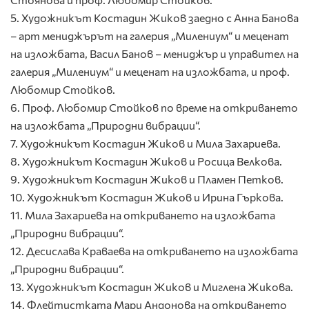
5. Художникът Костадин Жиков заедно с Анна Банова
– арт мениджърът на галерия „Милениум“ и меценат
на изложбата, Васил Банов – мениджър и управител на
галерия „Милениум“ и меценат на изложбата, и проф.
Любомир Стойков.
6. Проф. Любомир Стойков по време на откриването
на изложбата „Природни вибрации“.
7. Художникът Костадин Жиков и Мила Захариева.
8. Художникът Костадин Жиков и Росица Велкова.
9. Художникът Костадин Жиков и Пламен Петков.
10. Художникът Костадин Жиков и Ирина Гъркова.
11. Мила Захариева на откриването на изложбата
„Природни вибрации“.
12. Десислава Краваева на откриването на изложбата
„Природни вибрации“.
13. Художникът Костадин Жиков и Миглена Жикова.
14. Флейтистката Мари Андонова на откриването