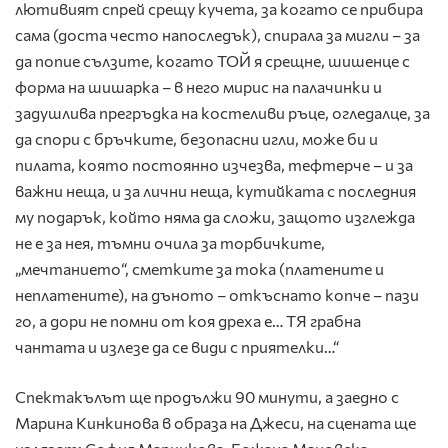
лютивият спрей срещу кучета, за когато се прибира
сама (доста често напоследък), спирала за мигли – за
да попие сълзите, когато ТОЙ я срещне, шишенце с
форма на шишарка – в него мирис на палачинки и
задушлива прегръдка на костеливи ръце, огледалце, за
да спори с бръчките, безопасни игли, може би и
пилата, която постоянно изчезва, тефтерче – и за
важни неща, и за лични неща, кутийката с последния
му подарък, който няма да сложи, защото изглежда
не е за нея, тъмни очила за торбичките,
„мечтанието“, сметките за тока (платените и
неплатените), на дъното – откъснато копче – пази
го, а дори не помни от коя дреха е… ТЯ грабна
чантата и излезе да се види с приятелки…“
Спектакълът ще продължи 90 минути, а заедно с
Марина Кинкинова в образа на Джеси, на сцената ще