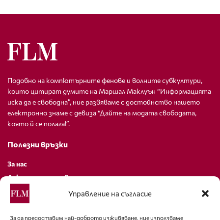
Подобно на компютърните фенове и волните субкултури,
които цитират думите на Маршал Маклуън “Информацията
иска да е свободна”, ние развяваме с достойнство нашето
електронно знаме с девиза “Дайте на модата свободата,
която й се полага!”.
Полезни връзки
За нас
Декларация за поверителност
Политика за бисквитки
Управление на съгласие
За контакти
За да предоставим най-доброто изживяване, ние използваме