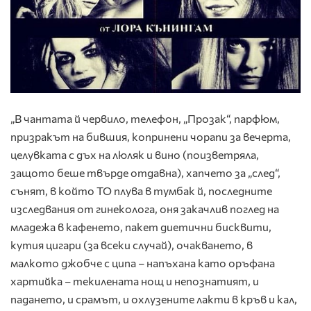
„В чантата й червило, телефон, „Прозак“, парфюм,
призракът на бившия, копринени чорапи за вечерта,
целувката с дъх на люляк и вино (поизветряла,
защото беше твърде отдавна), хапчето за „след“,
сънят, в който ТО плува в тумбак й, последните
изследвания от гинеколога, оня закачлив поглед на
младежа в кафенето, пакет диетични бисквити,
кутия цигари (за всеки случай), очакването, в
малкото джобче с ципа – напъхана като оръфана
хартийка – текилената нощ и непознатият, и
падането, и срамът, и охлузените лакти в кръв и кал,