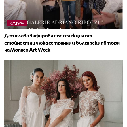
КУЛТУРА
Десислава Зафирова със селекция от
стойностни чуждестранни и български автори
на Monaco Art Week