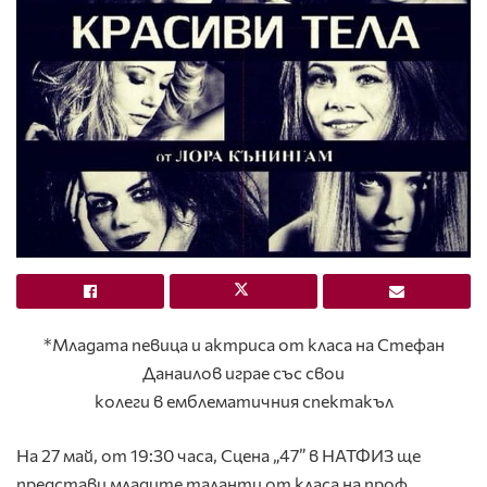
*Младата певица и актриса от класа на Стефан
Данаилов играе със свои
колеги в емблематичния спектакъл
На 27 май, от 19:30 часа, Сцена „47” в НАТФИЗ ще
представи младите таланти от класа на проф.