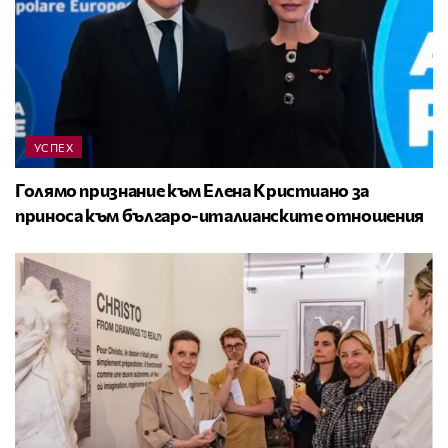
УСПЕХ
Голямо признание към Елена Кристиано за
приноса към българо-италианските отношения