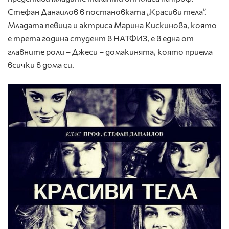
Стефан Данаилов в постановката „Красиви тела”.
Младата певица и актриса Марина Кискинова, която
е трета година студент в НАТФИЗ, е в една от
главните роли – Джеси – домакинята, която приема
всички в дома си.