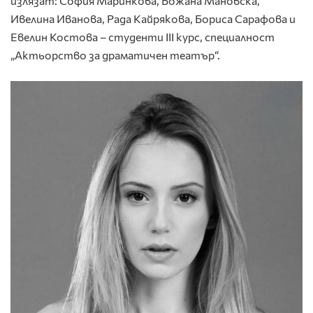
излязат: София Маринкова, Божана Мановска,
Ивелина Иванова, Рада Кайрякова, Бориса Сарафова и
Евелин Костова – студенти ІІІ курс, специалност
„Актьорство за драматичен театър“.