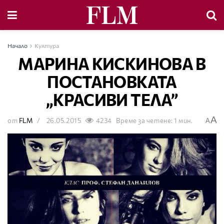
Начало
Култура
МАРИНА КИСКИНОВА В
ПОСТАНОВКАТА
„КРАСИВИ ТЕЛА”
A
от
FLM
26.05.2015
4234
Време за четене: 1 мин.
A