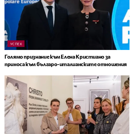
УСПЕХ
Голямо признание към Елена Кристиано за
приноса към българо-италианските отношения