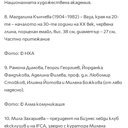
Националната художествена академия.
8. Магдалина Кънчева (1904–1982) – Ваза, края на 20-
те – началото на 30-те години на ХХ век, червена
глина, порцелан емайл, вис. 38 см, диаметър – 27 см,
Частно притежание
Фото: © НХА
9. Рамона Димова, Георги Георгиев, Йорданка
Фандъкова, Аделина Филева, проф. д.н. Любомир
Стойков, Илияна Йотова и Милена Божкова (от ляво
надясно).
Фото: © Алма комуникация
10. Мила Захариева – президент на Бизнес лейди клуб
ексклузив и на IFCA, заедно с куратора Милена