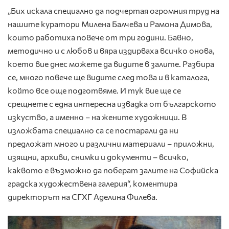
„Бих искала специално да подчертая огромния труд на
нашите куратори Милена Балчева и Рамона Димова,
които работиха повече от три години. Бавно,
методично и с любов и вяра издирваха всичко онова,
което вие днес можете да видите в залите. Разбира
се, много повече ще видите след това и в каталога,
който все още подготвяме. И тук вие ще се
срещнете с една интересна извадка от българското
изкуство, а именно – на жените художници. В
изложбата специално са се постарали да ни
предложат много и различни материали – приложни,
изящни, архиви, снимки и документи – всичко,
каквото е възможно да поберат залите на Софийска
градска художествена галерия“, коментира
директорът на СГХГ Аделина Филева.