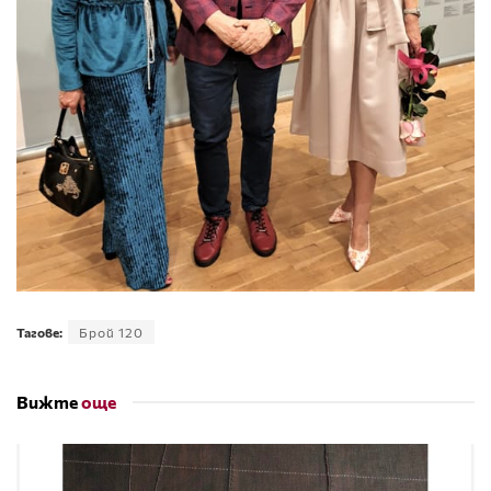
Тагове:
Брой 120
Вижте
още