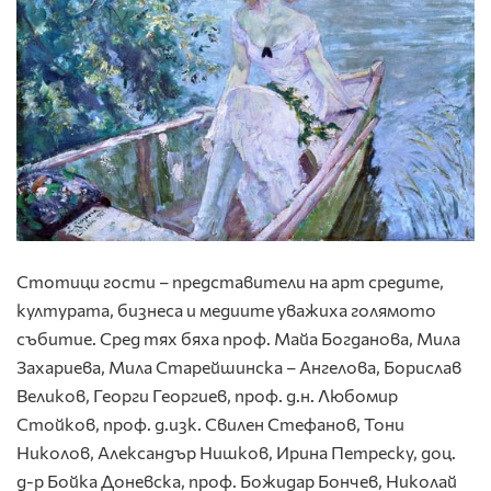
Стотици гости – представители на арт средите,
културата, бизнеса и медиите уважиха голямото
събитие. Сред тях бяха проф. Майа Богданова, Мила
Захариева, Мила Старейшинска – Ангелова, Борислав
Великов, Георги Георгиев, проф. д.н. Любомир
Стойков, проф. д.изк. Свилен Стефанов, Тони
Николов, Александър Нишков, Ирина Петреску, доц.
д-р Бойка Доневска, проф. Божидар Бончев, Николай