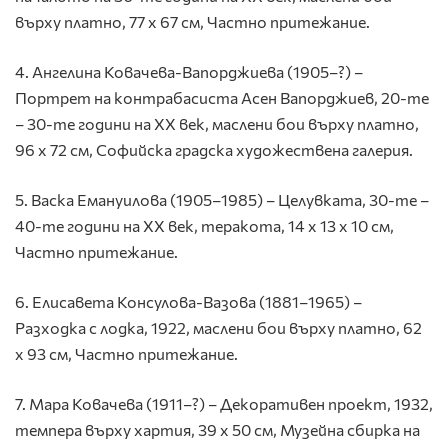
върху платно, 77 х 67 см, Частно притежание.
4. Ангелина Ковачева-Вапорджиева (1905–?) –
Портрет на контрабасиста Асен Вапорджиев, 20-те
– 30-те години на ХХ век, маслени бои върху платно,
96 х 72 см, Софийска градска художествена галерия.
5. Васка Емануилова (1905–1985) – Целувката, 30-те –
40-те години на ХХ век, теракота, 14 х 13 х 10 см,
Частно притежание.
6. Елисавета Консулова-Вазова (1881–1965) –
Разходка с лодка, 1922, маслени бои върху платно, 62
х 93 см, Частно притежание.
7. Мара Ковачева (1911–?) – Декоративен проект, 1932,
темпера върху хартия, 39 х 50 см, Музейна сбирка на