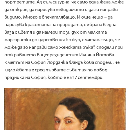
портретите. Аз съм сигурна, че само една жена може
да открие, да нарисува невидимото и да го направи
видимо. Много е впечатляващо. И още нещо – да
нарисува красотата на природата, събрана в една
ваза с цветя и да намери този дух от малката
маргаритка до царствения божур, смятам също, че
може да го направи само женската ръка“, сподели при
откриването вицепрезидентът Илияна Йотова.
Кметът на София Йорданка Фандъкова сподели, че
изложбата е сред първите събития по повод
празника на София, който е на 17 септември.