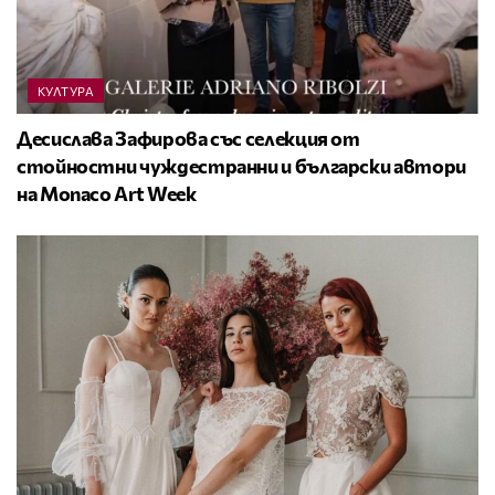
КУЛТУРА
Десислава Зафирова със селекция от
стойностни чуждестранни и български автори
на Monaco Art Week