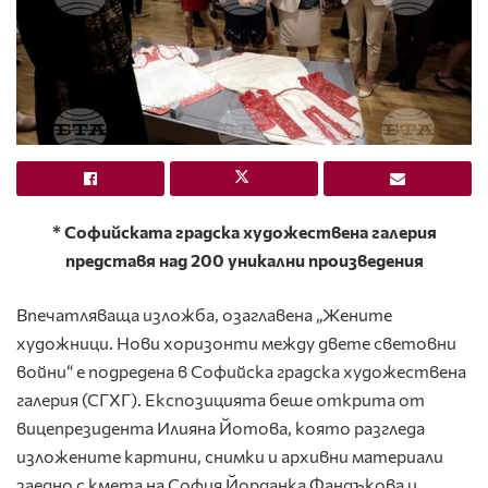
* Софийската градска художествена галерия
представя над 200 уникални произведения
Впечатляваща изложба, озаглавена „Жените
художници. Нови хоризонти между двете световни
войни“ е подредена в Софийска градска художествена
галерия (СГХГ). Експозицията беше открита от
вицепрезидента Илияна Йотова, която разгледа
изложените картини, снимки и архивни материали
заедно с кмета на София Йорданка Фандъкова и