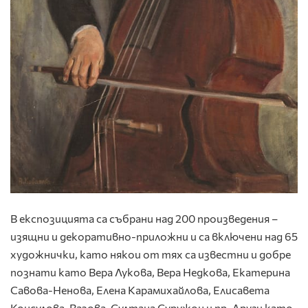
В експозицията са събрани над 200 произведения –
изящни и декоративно-приложни и са включени над 65
художнички, като някои от тях са известни и добре
познати като Вера Лукова, Вера Недкова, Екатерина
Савова-Ненова, Елена Карамихайлова, Елисавета
Консулова-Вазова, Султана Суружон и пр. Други като