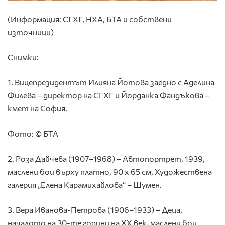
(Информация: СГХГ, НХА, БТА и собствени
източници)
Снимки:
1. Вицепрезидентът Илияна Йотова заедно с Аделина
Филева – директор на СГХГ и Йорданка Фандъкова –
кмет на София.
Фото: © БТА
2. Роза Дайчева (1907–1968) – Автопортрет, 1939,
маслени бои върху платно, 90 х 65 см, Художествена
галерия „Елена Карамихайлова“ – Шумен.
3. Вера Иванова-Петрова (1906–1933) – Деца,
началото на 30-те години на ХХ век, маслени бои