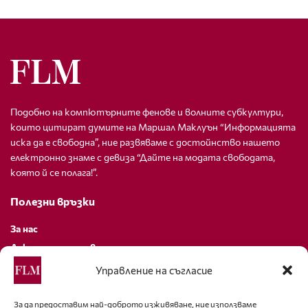
Подобно на компютърните фенове и волните субкултури,
които цитират думите на Маршал Маклуън “Информацията
иска да е свободна”, ние развяваме с достойнство нашето
електронно знаме с девиза “Дайте на модата свободата,
която й се полага!”.
Полезни връзки
За нас
Декларация за поверителност
Политика за бисквитки
Управление на съгласие
За контакти
За да предоставим най-доброто изживяване, ние използваме