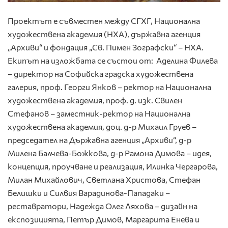
Проектът е съвместен между СГХГ, Национална
художествена академия (НХА), държавна агенция
„Архиви“ и фондация „Св. Пимен Зографски“ – НХА.
Екипът на изложбата се състои от: Аделина Филева
– директор на Софийска градска художествена
галерия, проф. Георги Янков – ректор на Национална
художествена академия, проф. д. изк. Свилен
Стефанов – заместник-ректор на Национална
художествена академия, доц. д-р Михаил Груев –
председател на Държавна агенция „Архиви“, д-р
Милена Балчева-Божкова, д-р Рамона Димова – идея,
концепция, проучване и реализация, Илинка Чергарова,
Милан Михайлович, Светлана Христова, Стефан
Белишки и Силвия Варадинова-Пападаки –
реставратори, Надежда Олег Ляхова – дизайн на
експозицията, Петър Димов, Маргарита Енева и