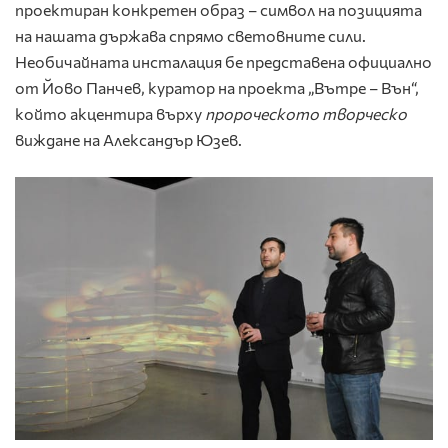
проектиран конкретен образ – символ на позицията
на нашата държава спрямо световните сили.
Необичайната инсталация бе представена официално
от Йово Панчев, куратор на проекта „Вътре – Вън“,
който акцентира върху
пророческото творческо
виждане на Александър Юзев.