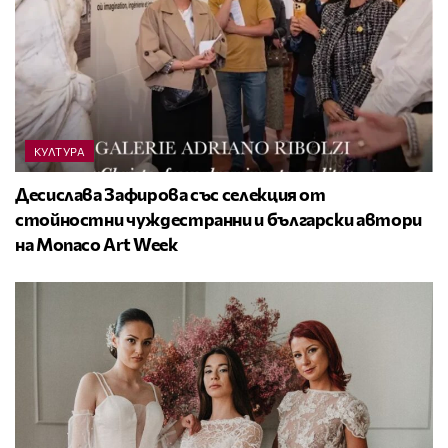
КУЛТУРА
Десислава Зафирова със селекция от
стойностни чуждестранни и български автори
на Monaco Art Week