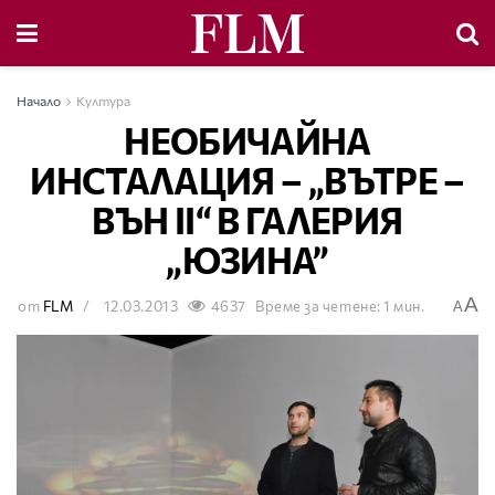
Начало
Култура
НЕОБИЧАЙНА
ИНСТАЛАЦИЯ – „ВЪТРЕ –
ВЪН II“ В ГАЛЕРИЯ
„ЮЗИНА”
A
от
FLM
12.03.2013
4637
Време за четене: 1 мин.
A