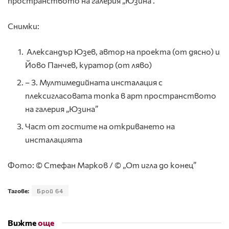
пространството на галерия „Юзина”.
Снимки:
Александър Юзев, автор на проекта (от дясно) и
Йово Панчев, куратор (от ляво)
– 3. Мултимедийната инсталация с
плексигласовата топка в арт пространството
на галерия „Юзина”
Част от гостите на откриването на
инсталацията
Фото: © Стефан Марков / © „От игла до конец”
Тагове:
Брой 64
Вижте
още