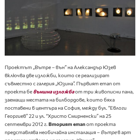
Проектът „Вътре – вън” на Александър Юзев
включва две изложби, които се реализират
съвместно с галерия „Юзина”. Първият етап от
проекта бе
външна изложба
от три живописни пана,
заемащи местата на билбордове, които бяха
поставени в центъра на София, между бул. “Евлоги
Георгиев” 22 и ул. “Христо Смирненски” на 25
септември 2012 г.
Вторият етап
от проекта
представлява необичайна инсталация –
вътре
в арт