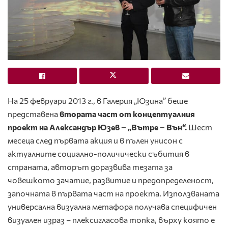
Нa 25 февруари 2013 г., в Галерия „Юзина” беше
представена
втората част от концептуалния
проект на Александър Юзев – „Вътре – Вън“.
Шест
месеца след първата акция и в пълен унисон с
актуалните социално-поличически събития в
страната, авторът доразвива тезата за
човешкото зачатие, развитие и предопределеност,
започната в първата част на проекта. Използваната
универсална визуална метафора получава специфичен
визуален израз – плексигласова топка, върху която е