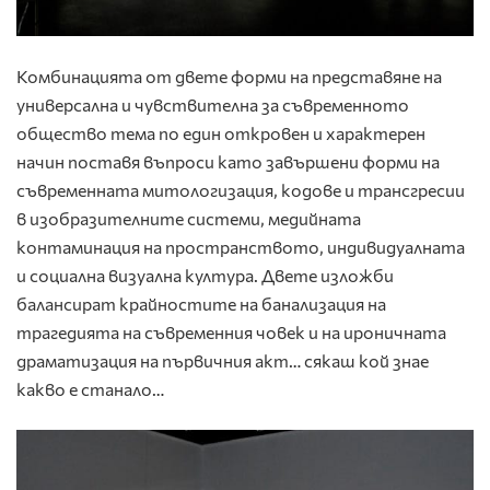
Комбинацията от двете форми на представяне на
универсална и чувствителна за съвременното
общество тема по един откровен и характерен
начин поставя въпроси като завършени форми на
съвременната митологизация, кодове и трансгресии
в изобразителните системи, медийната
контаминация на пространството, индивидуалната
и социална визуална култура. Двете изложби
балансират крайностите на банализация на
трагедията на съвременния човек и на ироничната
драматизация на първичния акт… сякаш кой знае
какво е станало…