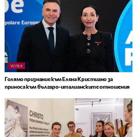
УСПЕХ
Голямо признание към Елена Кристиано за
приноса към българо-италианските отношения