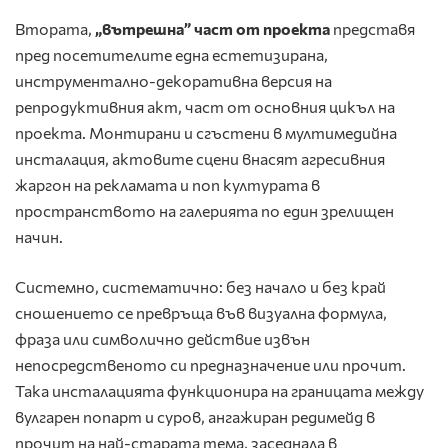
Втората,
„вътрешна” част от проекта
представя
пред посетителите една естетизирана,
инструментално-декоративна версия на
репродуктивния акт, част от основния цикъл на
проекта. Монтирани и сгъстени в мултимедийна
инсталация, актовите сцени внасят агресивния
жаргон на рекламата и поп културата в
пространството на галерията по един зрелищен
начин.
Системно, систематично: без начало и без край
сношението се превръща във визуална формула,
фраза или символично действие извън
непосредственото си предназначение или прочит.
Така инсталацията функционира на границата между
вулгарен попарт и суров, ангажиран редимейд в
прочит на най-старата тема, заседнала в