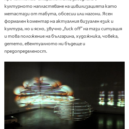
културното напластяване на цивилизацията като
метастази от табута, обсесии или нагони. Ясен
формален коментар на актуалния визуален език и
култура, но и ясно, звучно „fuck off” на тази ситуация
и това положение на българина, художника, човека,
детето, евентуалното ни бъдеще и
предопределеност.