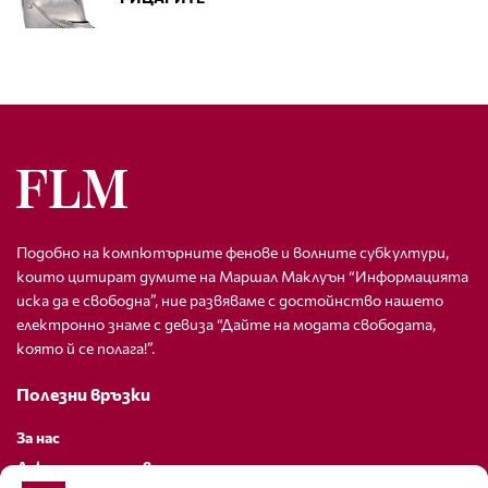
Подобно на компютърните фенове и волните субкултури,
които цитират думите на Маршал Маклуън “Информацията
иска да е свободна”, ние развяваме с достойнство нашето
електронно знаме с девиза “Дайте на модата свободата,
която й се полага!”.
Полезни връзки
За нас
Декларация за поверителност