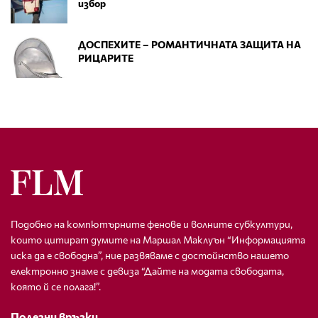
избор
ДОСПЕХИТЕ – РОМАНТИЧНАТА ЗАЩИТА НА
РИЦАРИТЕ
Подобно на компютърните фенове и волните субкултури,
които цитират думите на Маршал Маклуън “Информацията
иска да е свободна”, ние развяваме с достойнство нашето
електронно знаме с девиза “Дайте на модата свободата,
която й се полага!”.
Полезни връзки