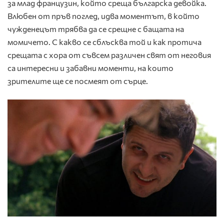
за млад французин, който среща българска девойка.
Влюбен от пръв поглед, идва моментът, в който
чужденецът трябва да се срещне с бащата на
момичето. С какво се сблъсква той и как протича
срещата с хора от съвсем различен свят от неговия
са интересни и забавни моменти, на които
зрителите ще се посмеят от сърце.