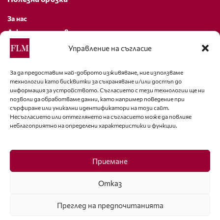
За нас
Декларация за поверителност
Политика за бисквитки
Управление на съгласие
За контакти
За да предоставим най-доброто изживяване, ние използваме
технологии като бисквитки за съхраняване и/или достъп до
editor@fashion-lifestyle.net
информация за устройството. Съгласието с тези технологии ще ни
позволи да обработваме данни, като например поведение при
+359 88 227 33 47
сърфиране или уникални идентификатори на този сайт.
Несъгласието или оттеглянето на съгласието може да повлияе
неблагоприятно на определени характеристики и функции.
Последвайте ни
Facebook
Приемане
Отказ
Преглед на предпочитанията
ISSN 1314-8915 Copyright © 2007-2025 Ot igla do konetz Ltd. & Fashion.bg