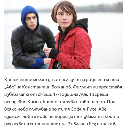
Киноманите могат да се насладят на родната лента
„Аве” на Константин Божанов. Филмът ни представя
избягалата от вкъщи 17-годишна Аве. Тя среща
ненадейно Камен, който пътува на автостоп. При
всяко ново пътуване по пътя София-Русе, Аве
измисля нови и нови истории за тях двамата, които
разказва на спътниците им. Въвлечен без да иска в