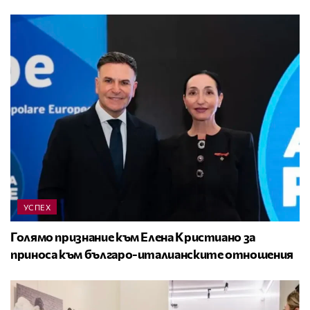
УСПЕХ
Голямо признание към Елена Кристиано за
приноса към българо-италианските отношения