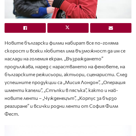
Новите български филми набират все по-голяма
скорост и всеки любител има възможност да им се
наслади на големия екран. „Възраждането”
продължава, наред с нарастването на феновете, на
българските режисьори, актьори, сценаристи. След
успешните продукции са „Мисия Лондон”, „Операция
шменти капели”, „Стъпки в пясъка”, както и най-
новите ленти – „Чужденецът”, „Корпус за бързо
реагиране” и всички родни ленти от София Филм
Фест.