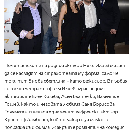
Почитателите на родния актьор Ники Илиев могат
да се насладят на страхотната му форма, само че
този път в нова светлина – като режисьор. В първия
си пълнометражен филм Илиев играе редом с
актьорите Елен Колева, Асен Блатечки, Валентин
Гошев, както и неговата любима Саня Борисова.
Голямата изненада е знаменития френски актьор
Кристоф Ламберт, който макар и за малко се
появаява във филма. Жанрът е романтична комедия