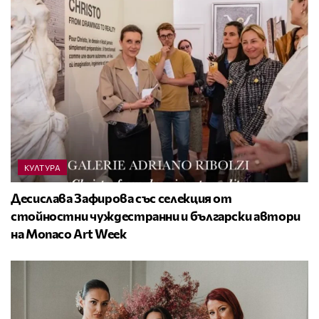
КУЛТУРА
Десислава Зафирова със селекция от
стойностни чуждестранни и български автори
на Monaco Art Week