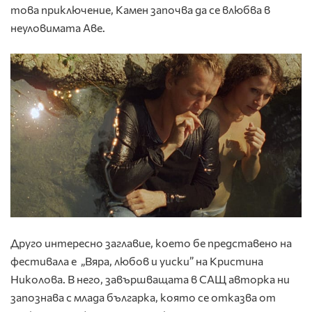
това приключение, Камен започва да се влюбва в
неуловимата Аве.
Друго интересно заглавие, което бе представено на
фестивала е „Вяра, любов и уиски” на Кристина
Николова. В него, завършващата в САЩ авторка ни
запознава с млада българка, която се отказва от