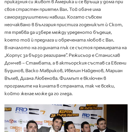
приказния си живот в Америка и се връща у дома при
своя страстен приятел Вал. Той обаче има
саморазрушителни навици. Когато съвсем
неочаквано в България пристига годеникът ù Скот,
тя трябва да избере между уреденото бъдеще,
което той ù предлага и обречената любов с Вал.
В началото на годината пък се състоя премиерата на
„Корпус за бързо реагиране”. Режисьор е Станислав
Дончев – Стамбата, а в актьорския състав са Евгени
Будинов, Васко Мавриков, Ивелин Найденов, Мариан
Вълев, Диана Любенова. Филмът е включен в
програмите на кината в страната, так че всеки,
който желае може да го гледа.