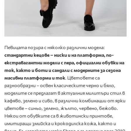
Певицата позира с няколко различни модела:
стандартни кецове – ниски и на платформа, по-
екстравагантни модели с пера, официални обувки на
ток, както и боти и сандали с модерните за сезона
масивни платформи и ток
. Цветовете са
разнообразни – освен класическите черно и бяло,
моделите се предлагат в актуалния милитъри стил в
кафяво, зелено и сиво, в различни комбинации от ярки
цветове – синьо, зелено, жълто, червено, бежово.
Някои от обувките са в животински принтове,
имитиращи змийска и крокодилска кожа, както и
велур. Българската марка Shano е създадена през 2010