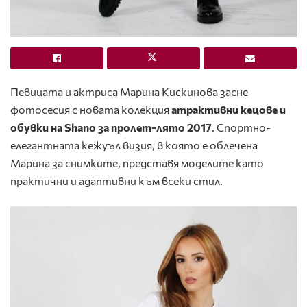
Певицата и актриса Марина Кискинова засне
фотосесия с новата колекция
атрактивни кецове и
обувки на Shano за пролет-лято 2017
. Спортно-
елегантната кежуъл визия, в която е облечена
Марина за снимките, представя моделите като
практични и адаптивни към всеки стил.