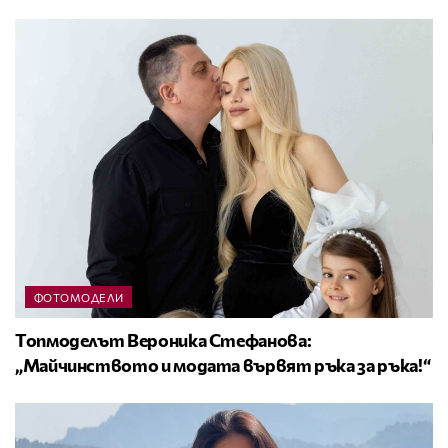
ФОТОМОДЕЛИ
Топмоделът Вероника Стефанова:
„Майчинството и модата вървят ръка за ръка!“