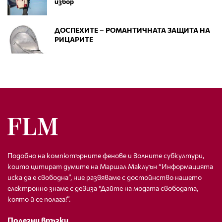
избор
ДОСПЕХИТЕ – РОМАНТИЧНАТА ЗАЩИТА НА
РИЦАРИТЕ
Подобно на компютърните фенове и волните субкултури,
които цитират думите на Маршал Маклуън “Информацията
иска да е свободна”, ние развяваме с достойнство нашето
електронно знаме с девиза “Дайте на модата свободата,
която й се полага!”.
Полезни връзки