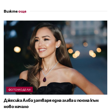
Вижте
още
ФОТОМОДЕЛИ
Джесика Алба затваря една глава и поема към
ново начало