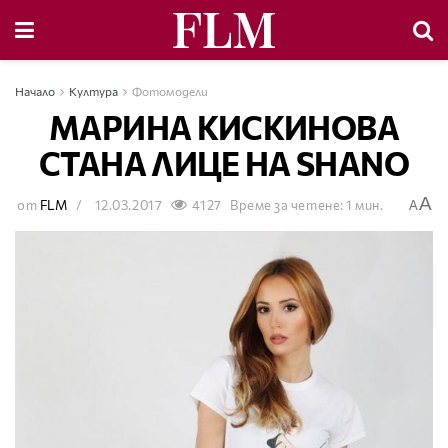
Начало
Култура
Фотомодели
МАРИНА КИСКИНОВА
СТАНА ЛИЦЕ НА SHANO
A
от
FLM
12.03.2017
4127
Време за четене: 1 мин.
A