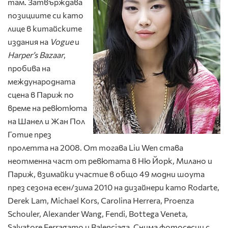
там. Затвърждава
позициите си като
лице в китайските
издания на
Vogue
и
Harper
’
s
Bazaar
,
пробива на
международната
сцена в Париж по
време на ревютюта
на Шанел и Жан Пол
Готие през
пролетта на 2008. От тогава Liu Wen става
неотменна част от ревютата в Ню Йорк, Милано и
Париж, взимайки участие в общо 49 модни шоута
през сезона есен/зима 2010 на дизайнери като Rodarte,
Derek Lam, Michael Kors, Carolina Herrera, Proenza
Schouler, Alexander Wang, Fendi, Bottega Veneta,
Salvatore Ferragamo и Balenciaga. Снима фотосесии с