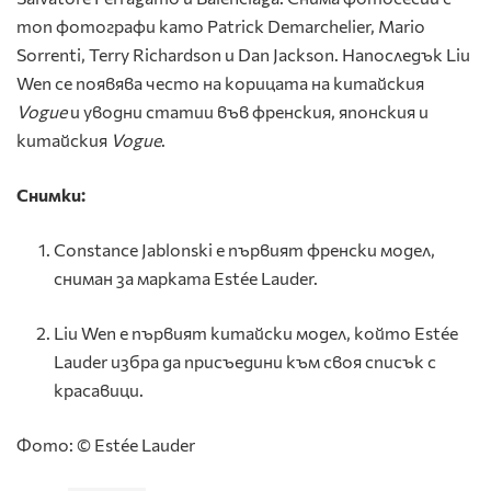
топ фотографи като Patrick Demarchelier, Mario
Sorrenti, Terry Richardson и Dan Jackson. Напоследък Liu
Wen се появява често на корицата на китайския
Vogue
и уводни статии във френския, японския и
китайския
Vogue
.
Снимки:
Constance Jablonski е първият френски модел,
сниман за марката Estée Lauder.
Liu Wen е първият китайски модел, който Estée
Lauder избра да присъедини към своя списък с
красавици.
Фото: © Estée Lauder