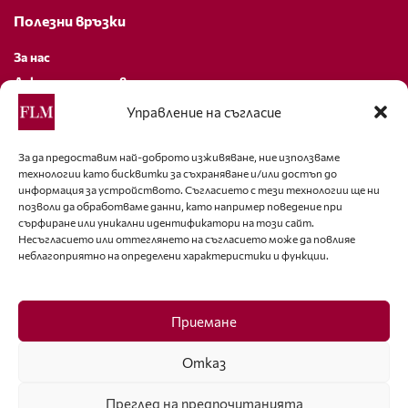
Полезни връзки
За нас
Декларация за поверителност
Политика за бисквитки
Управление на съгласие
За контакти
За да предоставим най-доброто изживяване, ние използваме
технологии като бисквитки за съхраняване и/или достъп до
editor@fashion-lifestyle.net
информация за устройството. Съгласието с тези технологии ще ни
позволи да обработваме данни, като например поведение при
+359 88 227 33 47
сърфиране или уникални идентификатори на този сайт.
Несъгласието или оттеглянето на съгласието може да повлияе
неблагоприятно на определени характеристики и функции.
Последвайте ни
Facebook
Приемане
Отказ
Преглед на предпочитанията