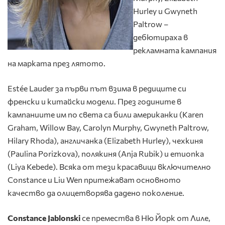
Hurley и Gwyneth
Paltrow –
дебютираха в
рекламната кампания
на марката през лятото.
Estée Lauder за първи път взима в редиците си
френски и китайски модели. През годините в
кампаниите им по света са били американки (Karen
Graham, Willow Bay, Carolyn Murphy, Gwyneth Paltrow,
Hilary Rhoda), англичанка (Elizabeth Hurley), чехкиня
(Paulina Porizkova), полякиня (Anja Rubik) и етиопка
(Liya Kebede). Всяка от тези красавици включително
Constance и Liu Wen притежават основното
качество да олицетворява дадено поколение.
Constance
Jablonski
се премества в Ню Йорк от Лиле,