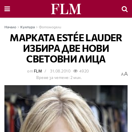
Начало
Култура
Фотомодели
МАРКАТА ESTÉE LAUDER
ИЗБИРА ДВЕ НОВИ
СВЕТОВНИ ЛИЦА
от
FLM
31.08.2010
4920
A
A
Време за четене: 2 мин.