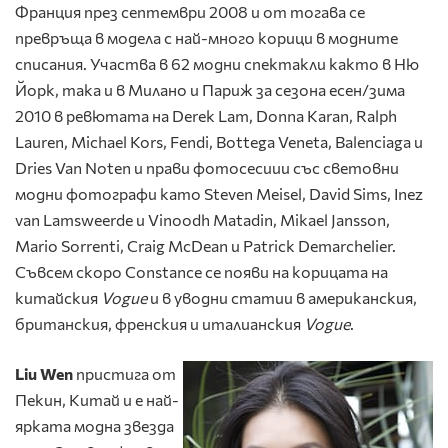
Франция през септември 2008 и от тогава се
превръща в модела с най-много корици в модните
списания. Участва в 62 модни спектакли както в Ню
Йорк, така и в Милано и Париж за сезона есен/зима
2010 в ревютата на Derek Lam, Donna Karan, Ralph
Lauren, Michael Kors, Fendi, Bottega Veneta, Balenciaga и
Dries Van Noten и прави фотосесиии със световни
модни фотографи като Steven Meisel, David Sims, Inez
van Lamsweerde и Vinoodh Matadin, Mikael Jansson,
Mario Sorrenti, Craig McDean и Patrick Demarchelier.
Съвсем скоро Constance се появи на корицата на
китайския
Vogue
и в уводни статии в американския,
британския, френския и италианския
Vogue
.
Liu
Wen
пристига от
Пекин, Китай и е най-
ярката модна звезда