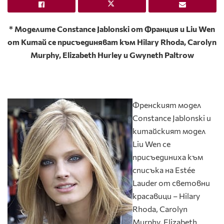
*
Моделите
Constance
Jablonski
от Франция и
Liu
Wen
от
Китай се присъединяват към
Hilary
Rhoda
,
Carolyn
Murphy
,
Elizabeth
Hurley
и
Gwyneth
Paltrow
Френският модел
Constance Jablonski
и
китайският модел
Liu Wen се
присъединиха към
списъка на Estée
Lauder от световни
красавици – Hilary
Rhoda, Carolyn
Murphy, Elizabeth