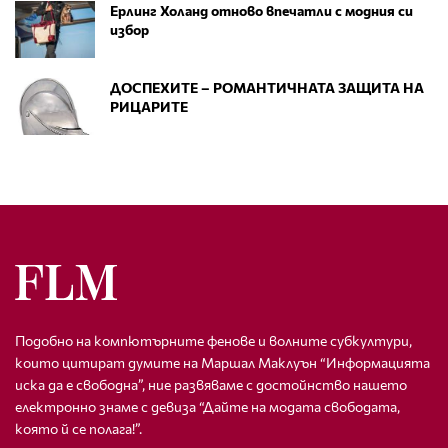
Ерлинг Холанд отново впечатли с модния си
избор
ДОСПЕХИТЕ – РОМАНТИЧНАТА ЗАЩИТА НА
РИЦАРИТЕ
Подобно на компютърните фенове и волните субкултури,
които цитират думите на Маршал Маклуън “Информацията
иска да е свободна”, ние развяваме с достойнство нашето
електронно знаме с девиза “Дайте на модата свободата,
която й се полага!”.