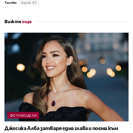
Тагове:
Брой 37
Вижте
още
ФОТОМОДЕЛИ
Джесика Алба затваря една глава и поема към