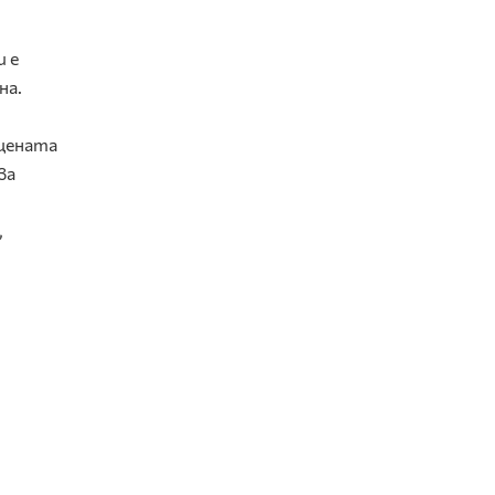
и е
на.
 цената
ва
,