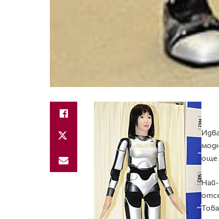
Идва
модн
още 
Най-
отсе
Това