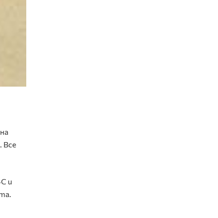
 на
. Все
C и
та.