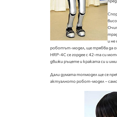
пред
Спор
висо
Очит
трад
и не
роботът-модел, ще трябва да от
HRP-4C се гордее с 42-та си мот
движи ръцете и краката си и им
Дали думата топмодел ще се пре
актуалното робот-модел – само