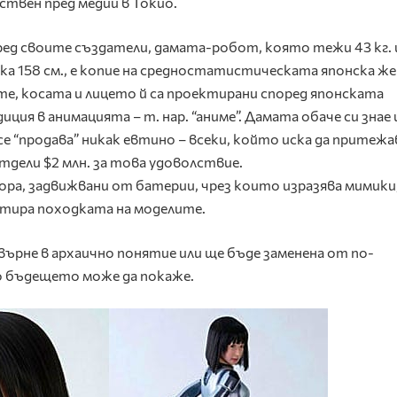
ствен пред медии в Токио.
ед своите създатели, дамата-робот, която тежи 43 кг. 
ка 158 см., е копие на средностатистическата японска же
е, косата и лицето й са проектирани според японската
иция в анимацията – т. нар. “аниме”. Дамата обаче си знае
 се “продава” никак евтино – всеки, който иска да притежа
дели $2 млн. за това удоволствие.
ора, задвижвани от батерии, чрез които изразява мимики
итира походката на моделите.
върне в архаично понятие или ще бъде заменена от по-
 бъдещето може да покаже.