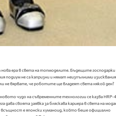
 нова ера в света на топмоделите. Бъдещите господарки
ия подиум не са капризни и нямат неизпълними изисквания
ли не вярвате, че роботите ще владеят света някой ден?
новото чудо на съвременните технологии се казва HRP-4
га дава своята заявка за бляскава кариера в света на мода
 всъщност е японски хуманоид, който беше официално