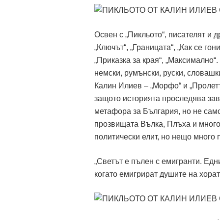
Освен с „Пикльото“, писателят и 
„Ключът“, „Границата“, „Как се гон
„Приказка за края“, „Максимално“.
немски, румънски, руски, словашк
Калин Илиев – „Морфо“ и „Пролет
защото историята проследява зав
метафора за България, но не само
прозвищата Вълка, Плъха и много 
политически елит, но нещо много 
„Светът е пълен с емигранти. Едни
когато емигрират душите на хорат