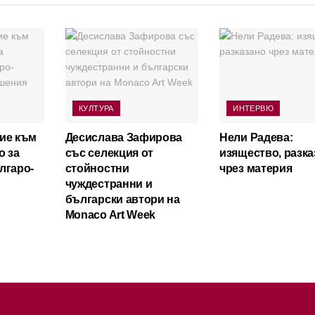
КУЛТУРА
ИНТЕРВЮ
ие към
Десислава Зафирова
Нели Радева:
о за
със селекция от
изящество, разка
лгаро-
стойностни
чрез материя
чуждестранни и
български автори на
Monaco Art Week