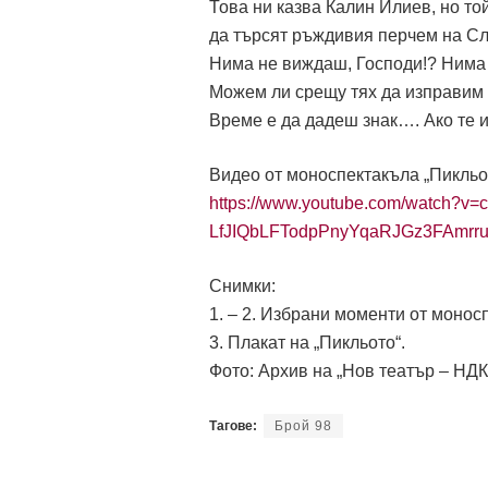
Това ни казва Калин Илиев, но то
да търсят ръждивия перчем на С
Нима не виждаш, Господи!? Нима н
Можем ли срещу тях да изправим
Време е да дадеш знак…. Ако те
Видео от моноспектакъла „Пикльо
https://www.youtube.com/watch?
LfJIQbLFTodpPnyYqaRJGz3FAmrr
Снимки:
1. – 2. Избрани моменти от монос
3. Плакат на „Пикльото“.
Фото: Архив на „Нов театър – НДК
Тагове:
Брой 98