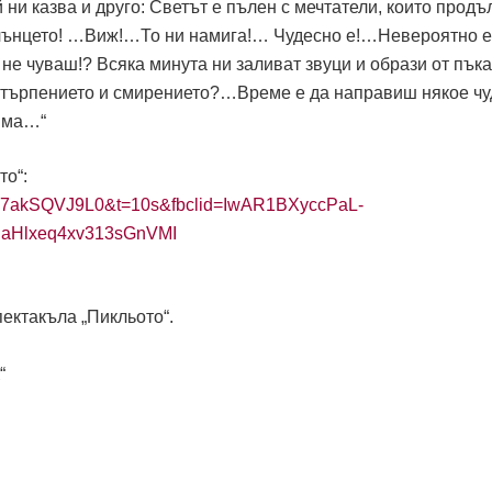
й ни казва и друго: Светът е пълен с мечтатели, които прод
лънцето! …Виж!…То ни намига!… Чудесно е!…Невероятно 
е чуваш!? Всяка минута ни заливат звуци и образи от пъка
 търпението и смирението?…Време е да направиш някое чу
 има…“
то“:
v=c7akSQVJ9L0&t=10s&fbclid=IwAR1BXyccPaL-
uaHlxeq4xv313sGnVMI
пектакъла „Пикльото“.
“