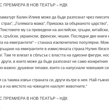
драматург Калин Илиев може да бъде разпознат чрез пиесит
и страх“, „Голямата мама“, Приказка за обърканото царство“,
 Текстовете му са преведени на английски, гръцки, китайски,
и, сръбски, украински, френски, чешки. Последни две книги 
та на емигрантите“ – станаха изключително популярни. Мож
ръщане на емигрантите в измислената страна Нулия /безс
/. Там те влизат в сблъсък с властта на одиозни фигури, н
други, в които може да бъде разпознат не само конкретния
по-важно: душевни типажи, които са напуснали човешкия си
 са такива извън страната си, други вътре в нея. Най-тъжно
а и на мястото на човеците нахлуят животните.“