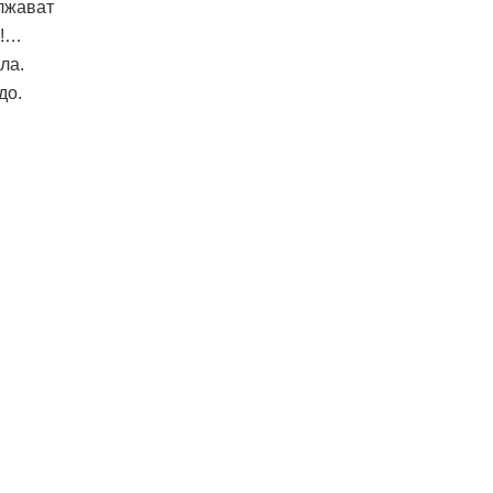
ължават
е!…
ла.
до.