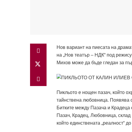
Нов вариант на пиесата на драма
на „Нов театър – НДК“ под режис
Михов може да бъде гледан за пър
Пикльото е нощен пазач, който ох
тайнствена любовница. Появява 
Битките между Пазача и Крадеца 
Пазач, Крадец, Любовница, склад
който единствената „реалност“ до