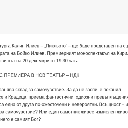
турга Калин Илиев – „Пикльото“ – ще бъде представен на с
урата на Бойко Илиев. Премиерният моноспектакъл на Кири
ви път на 20 декември от 19:30 часа.
ранява склад за самочувствие. За да не заспи, е поканил
се и Крадеца, приема фантастични, одиозни превъплъщения
са една от друга по-ожесточени и невероятни. Всъщност – 
 за самочувствие? Или един самотник живее измислен живот
 него е самият Бог?