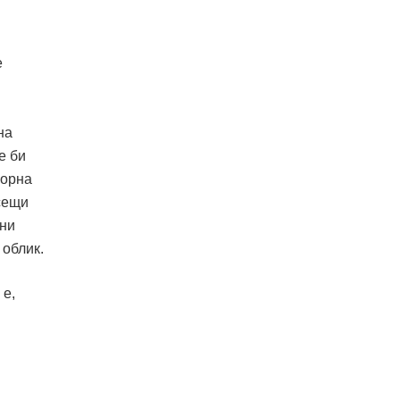
е
на
e би
порна
осещи
 ни
 облик.
 е,