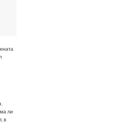
цената
л
.
има ли
, в