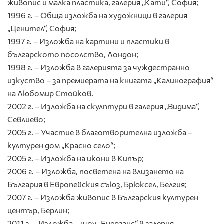
живопис и малка пластика, галерия „Кати“, София;
1996 г. – Обща изложба на художници в галерия
„Ценител“, София;
1997 г. – Изложба на картини и пластики в
българското посолство, Лондон;
1998 г. – Изложба в галерията за чуждестранно
изкуство – за премиерата на книгата „Калинография“
на Любомир Стойков.
2002 г. – Изложба на скулптури в галерия „Видима“,
Севлиево;
2005 г. – Участие в благотворителна изложба –
културен дом „Красно село“;
2005 г. – Изложба на икони в Кипър;
2006 г. – Изложба, посветена на влизането на
България в Европейския съюз, Брюксел, Белгия;
2007 г. – Изложба живопис в Българския културен
център, Берлин;
2011 г. – Изложба – шоу „Енерганс“ в галерия