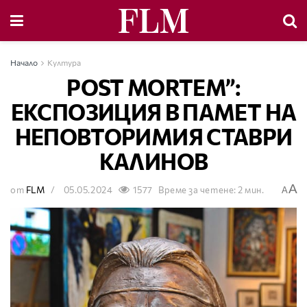
Начало
Култура
POST MORTEM”:
ЕКСПОЗИЦИЯ В ПАМЕТ НА
НЕПОВТОРИМИЯ СТАВРИ
КАЛИНОВ
A
от
FLM
05.05.2024
1577
Време за четене: 2 мин.
A