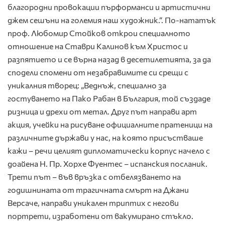
благородни провокации пърформанси и артистични
джем сешъни на големия наш художник.“. По-нататък
проф. Любомир Стойков открои специалното
отношение на Ставри Калинов към Христос и
разпятието и се върна назад в десетилетията, за да
сподели спомени от незабравимите си срещи с
уникалния творец: „Веднъж, специално за
гостуването на Пако Рабан в България, той създаде
ризница и дрехи от метал. Друг път направи арт
акция, учейки на рисуване официалните пратеници на
различните държави у нас, на която присъстваше
кажи – речи целият дипломатически корпус начело с
доайена Н. Пр. Хорхе Фуентес – испанския посланик.
Трети път – във връзка с отбелязването на
годишнината от трагичната смърт на Джани
Версаче, направи уникален триптих с негови
портрети, изработени от вакумирано стъкло.