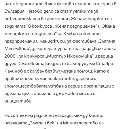
на победителите в множество елитни конкурси в
България. Негово дело са статуетките за
победителката в категория „Жена мениджър на
годината“ в конкурса „Жена предприемач“ и „Жена
мениджър на годината“ на Клуба на жените
предприемачи и мениджъри, за фестивала „Златна
Месемврия“, за литературната награда „Балканика
2006“, за конкурса „Мистър Икономика“ и редица
други. Със своята щедрост и алтруизъм Ставри
Калинов е оказвал безвъзмездна помощ, като е
правил много хуманни жестове, дарения и
спомоществователства на редица организации с
идеална цел, социални и държавни мисии и
инициативи.
Носител е на различни награди, между които
наградата „Златен век“ на Министерство на