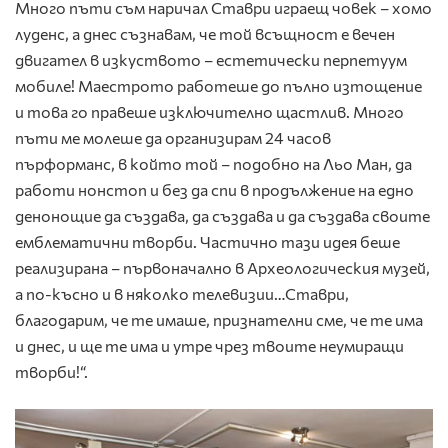
Много пъти съм наричал Ставри играещ човек – хомо
луденс, а днес съзнавам, че той всъщност е вечен
двигател в изкуството – естетически перпетуум
мобиле! Маестрото работеше до пълно изтощение
и това го правеше изключително щастлив. Много
пъти ме молеше да организирам 24 часов
пърформанс, в който той – подобно на Льо Ман, да
работи нонстоп и без да спи в продължение на едно
денонощие да създава, да създава и да създава своите
емблематични творби. Частично тази идея беше
реализирана – първоначално в Археологическия музей,
а по-късно и в няколко телевизии…Ставри,
благодарим, че те имаше, признателни сме, че те има
и днес, и ще те има и утре чрез твоите неумиращи
творби!“.