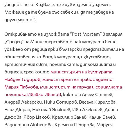
заедно с него. Казвал е, че е извънземно заземен.
Можеше да те вземе със себе си и да те заведе на
друго място!“.
Откриването на изложбата “Post Mortem” в галерия
„Средец“ на Министерството на културата беше
уважено от редица ярки български представители на
обществения живот, културата, изкуството,
артистичния свят, политиката, дипломацията и
бизнеса, сред които
министърът на културата
Найден Тодоров, министърът на правосъдието
Мария Павлова, министърът на труда и социалната
политика Ивайло Иванов
, както и Ангел Станев,
Андрей Лекарски, Ники Сотиров, Весела Кирилова,
Есил Дюран, Николай Янакиев, Иво Алексиев, Диана
Дафова, Явор Цаков, Красимир Занев, Калин Балев,
Радостина Любенова, Кремена Петрова, Маруся