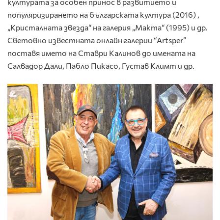
културата за особен принос в развитието и
популяризирането на българската култура (2016) ,
„Кристалната звезда“ на галерия „Макта“ (1995) и др.
Световно известната онлайн галерии “Artsper”
поставя името на Ставри Калинов до имената на
Салвадор Дали, Пабло Пикасо, Густав Климт и др.