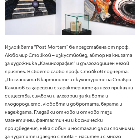
Изложбата “Post Mortem” бе представена от проф.
Любомир Стойков – изкуствовед, автор на книгата
за художника „Калинография“ и дългогодишен негов
приятел. В своето слово проф. Стойков подчерта:
„Посланията в картините и скулптурите на Ставри
Калинов са заредени с характерните за него приказни
същества, символи и алегории за живота и
плодородието, любовта и добротата, вярата и
надеждата. Гледайки отново и отново тези
магнетични, фантастични и космически
произведения, нека с обич и носталгия да си спомним и
за чудатите и заедно с това – наситени с много