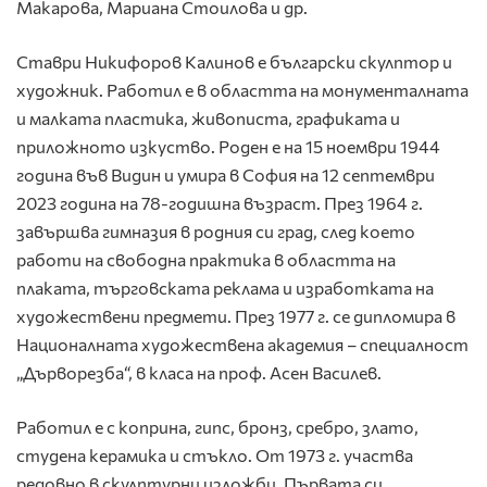
Макарова, Мариана Стоилова и др.
Ставри Никифоров Калинов е български скулптор и
художник. Работил е в областта на монументалната
и малката пластика, живописта, графиката и
приложното изкуство. Роден е на 15 ноември 1944
година във Видин и умира в София на 12 септември
2023 година на 78-годишна възраст. През 1964 г.
завършва гимназия в родния си град, след което
работи на свободна практика в областта на
плаката, търговската реклама и изработката на
художествени предмети. През 1977 г. се дипломира в
Националната художествена академия – специалност
„Дърворезба“, в класа на проф. Асен Василев.
Работил е с коприна, гипс, бронз, сребро, злато,
студена керамика и стъкло. От 1973 г. участва
редовно в скулптурни изложби. Първата си