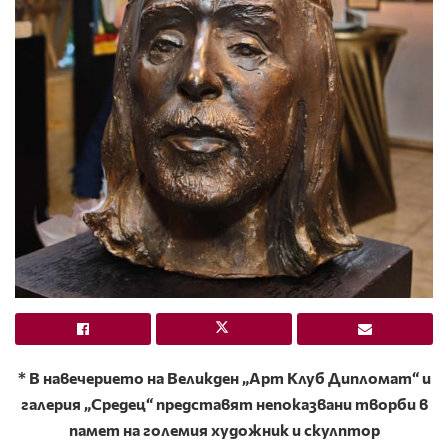
* В навечерието на Великден „Арт Клуб Дипломат“ и
галерия „Средец“ представят непоказвани творби в
памет на големия художник и скулптор