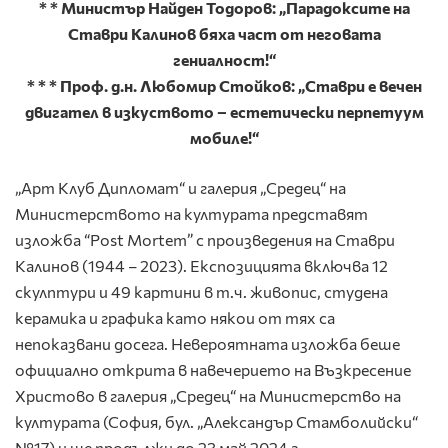
* * Министър Найден Тодоров: „Парадоксите на
Ставри Калинов бяха част от неговата
гениалност!“
* * * Проф. д.н. Любомир Стойков: „Ставри е вечен
двигател в изкуството – естетически перпетуум
мобиле!“
„Арт Клуб Дипломат“ и галерия „Средец“ на
Министерството на културата представят
изложба “Post Mortem” с произведения на Ставри
Калинов (1944 – 2023). Експозицията включва 12
скулптури и 49 картини в т.ч. живопис, студена
керамика и графика като някои от тях са
непоказвани досега. Невероятната изложба беше
официално открита в навечерието на Възкресение
Христово в галерия „Средец“ на Министерство на
културата (София, бул. „Александър Стамболийски“
№17) и ще продължи до 23 май 2024 г.