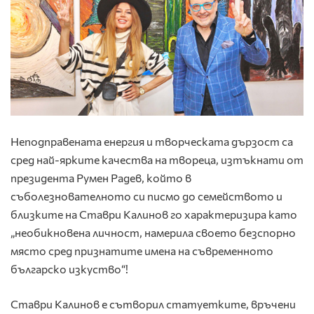
Неподправената енергия и творческата дързост са
сред най-ярките качества на твореца, изтъкнати от
президента Румен Радев, който в
съболезнователното си писмо до семейството и
близките на Ставри Калинов го характеризира като
„необикновена личност, намерила своето безспорно
място сред признатите имена на съвременното
българско изкуство“!
Ставри Калинов е сътворил статуетките, връчени