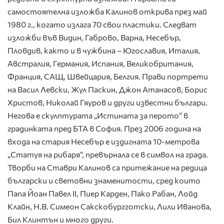
самостоятелна изложба Калинов открива през май
1980 г., когато излага 70 свои пластики. Следват
изложби във Видин, Габрово, Варна, Несебър,
Пловдив, както и в чужбина – Югославия, Италия,
Австралия, Германия, Испания, Великобритания,
Франция, САЩ, Швейцария, Белгия. Прави портрети
на Васил Левски, Жул Паскин, Джон Атанасов, Борис
Христов, Николай Гяуров и други известни българи.
Негова е скулптурата „Истината за перото“ в
градинката пред БТА в София. През 2006 година на
входа на стария Несебър е издигната 10-метрова
„Статуя на рибаря“, превърнала се в символ на града.
Творби на Ставри Калинов са притежание на редица
български и световни знаменитости, сред които
Папа Йоан Павел ІІ, Пиер Карден, Пако Рабан, Лойд
Клайн, Н.В. Симеон Сакскобургготски, Лили Иванова,
Бил Клинтън и много други.