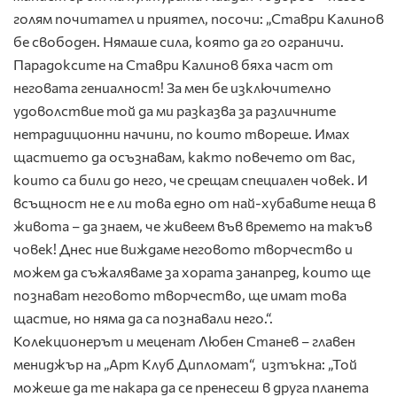
голям почитател и приятел, посочи: „Ставри Калинов
бе свободен. Нямаше сила, която да го ограничи.
Парадоксите на Ставри Калинов бяха част от
неговата гениалност! За мен бе изключително
удоволствие той да ми разказва за различните
нетрадиционни начини, по които твореше. Имах
щастието да осъзнавам, както повечето от вас,
които са били до него, че срещам специален човек. И
всъщност не е ли това едно от най-хубавите неща в
живота – да знаем, че живеем във времето на такъв
човек! Днес ние виждаме неговото творчество и
можем да съжаляваме за хората занапред, които ще
познават неговото творчество, ще имат това
щастие, но няма да са познавали него.“.
Колекционерът и меценат Любен Станев – главен
мениджър на „Арт Клуб Дипломат“, изтъкна: „Той
можеше да те накара да се пренесеш в друга планета