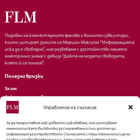
Подобно на компютърните фенове и волните субкултури,
които цитират думите на Маршал Маклуън “Информацията
иска да е свободна”, ние развяваме с достойнство нашето
електронно знаме с девиза “Дайте на модата свободата,
която й се полага!”.
Полезни връзки
За нас
Декларация за поверителност
Политика за бисквитки
Управление на съгласие
За контакти
За да предоставим най-доброто изживяване, ние използваме
технологии като бисквитки за съхраняване и/или достъп до
editor@fashion-lifestyle.net
информация за устройството. Съгласието с тези технологии ще ни
позволи да обработваме данни, като например поведение при