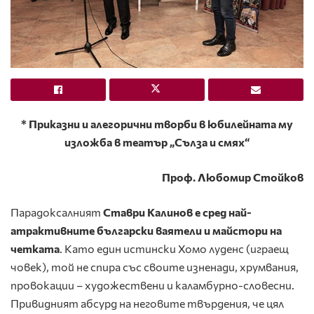
* Приказни и алегорични творби в юбилейната му
изложба в театър „Сълза и смях“
Проф. Любомир Стойков
Парадоксалният
Ставри Калинов е сред най-
атрактивните български ваятели и майстори на
четката
. Като един истински Хомо луденс (играещ
човек), той не спира със своите изненади, хрумвания,
провокации – художествени и каламбурно-словесни.
Привидният абсурд на неговите твърдения, че цял