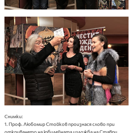
Снимки:
1. Проф. Любомир Стойков произнася слово при
откриването на юбилейната изложба на Ставри