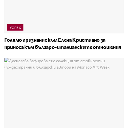
УСПЕХ
Голямо признание към Елена Кристиано за
приноса към българо-италианските отношения