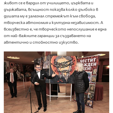
живот се е вардил от училището, църквата и
държавата, всъщност показва колко дълбоко в
душата му е залегнал стремежът към свобода,
творческа автономия и културна независимост. А
всеизвестно е, че творческото непослушание е една
от най-важните гаранции за създаването на
автентично и стойностно изкуство.