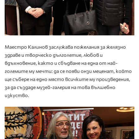
Маестро Калинов заслужава пожелания за желязно
здраве и творческо дълголетие, любов и
вдъхновение, както и сбъдване на една от най-
големите му мечти: да се появи онзи меценат, който
ще събере на едно място всичките му произведения,
за да създаде музей-галерия на това вълшебно
изкуство.