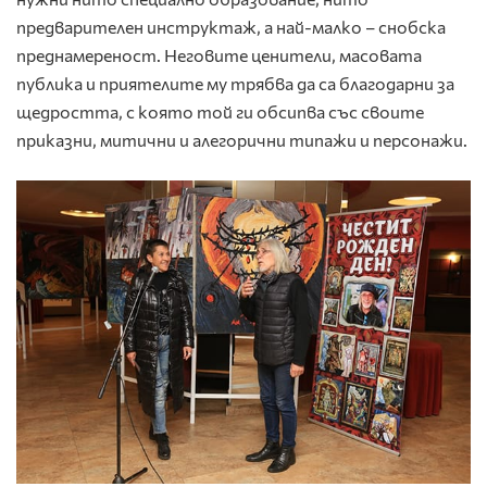
предварителен инструктаж, а най-малко – снобска
преднамереност. Неговите ценители, масовата
публика и приятелите му трябва да са благодарни за
щедростта, с която той ги обсипва със своите
приказни, митични и алегорични типажи и персонажи.