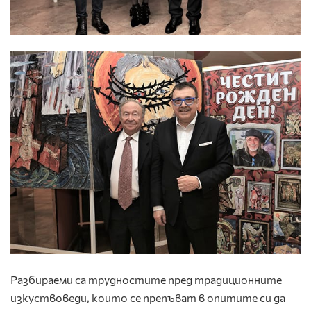
Разбираеми са трудностите пред традиционните
изкуствоведи, които се препъват в опитите си да