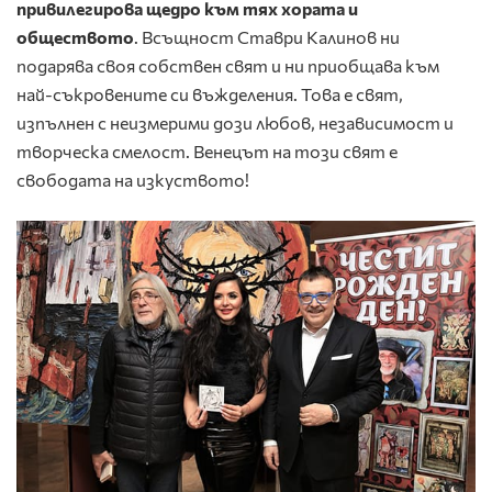
привилегирова щедро към тях хората и
обществото
. Всъщност Ставри Калинов ни
подарява своя собствен свят и ни приобщава към
най-съкровените си въжделения. Това е свят,
изпълнен с неизмерими дози любов, независимост и
творческа смелост. Венецът на този свят е
свободата на изкуството!