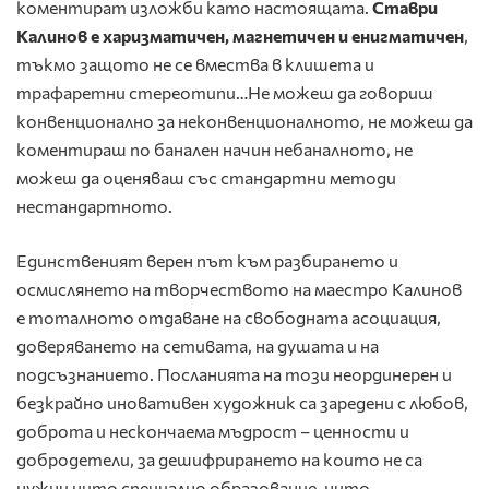
коментират изложби като настоящата.
Ставри
Калинов е харизматичен, магнетичен и енигматичен
,
тъкмо защото не се вмества в клишета и
трафаретни стереотипи…Не можеш да говориш
конвенционално за неконвенционалното, не можеш да
коментираш по банален начин небаналното, не
можеш да оценяваш със стандартни методи
нестандартното.
Единственият верен път към разбирането и
осмислянето на творчеството на маестро Калинов
е тоталното отдаване на свободната асоциация,
доверяването на сетивата, на душата и на
подсъзнанието. Посланията на този неординерен и
безкрайно иновативен художник са заредени с любов,
доброта и нескончаема мъдрост – ценности и
добродетели, за дешифрирането на които не са
нужни нито специално образование, нито