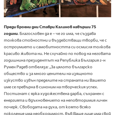
Преди броени дни Ставри Калинов навърши 75
години
. Благословен да е – че го има, че създава
толкова стойностни и въздействащи творби, че с
остроумието и самобитността си осмисля толкова
красиво живота ни. Не случайно по повод на неговата
годишнина президентът на Република България г-н
Румен Радев отбеляза: „За цялото българско
общество и за много ценители на изящното
изкуство извън пределите на страната ни Вашето
име се превърна в синоним на творческия успех.
Постигнат с ярка художествена дарба, съхранен с
енергията и вдъхновението на неповторимия личен
почерк. Свободата на духа, от която всяко
поколение има необходимост, във Ваше лице има свой