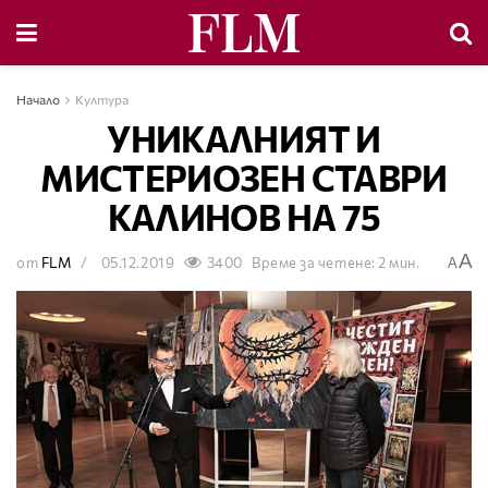
Начало
Култура
УНИКАЛНИЯТ И
МИСТЕРИОЗЕН СТАВРИ
КАЛИНОВ НА 75
A
от
FLM
05.12.2019
3400
Време за четене: 2 мин.
A