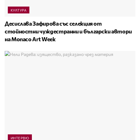
КУЛТУРА
Десислава Зафирова със селекция от
стойностни чуждестранни и български автори
на Monaco Art Week
ИНТЕРВЮ