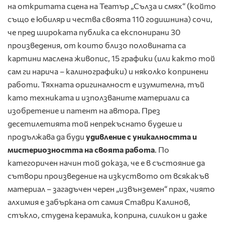
на откритата сцена на Театър „Сълза и смях“ (който
също е юбиляр и чества своята 110 годишнина) сочи,
че пред широката публика са експонирани 30
произведения, от които близо половината са
картини маслена живопис, 15 графики (или както той
сам ги нарича – калинографики) и няколко копринени
работи. Тяхната оригиналност е изумителна, тъй
като техниката и използваните материали са
изобретение и патент на автора. През
десетилетията той непрекъснато будеше и
продължава да буди
удивление с уникалността и
мистериозността на своята работа
. По
категоричен начин той доказа, че е в състояние да
сътвори произведение на изкуството от всякакъв
материал – загадъчен черен „извънземен“ прах, чиято
алхимия е забъркана от самия Ставри Калинов,
стъкло, студена керамика, коприна, силикон и даже