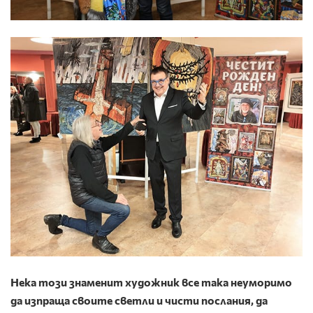
Нека този знаменит художник все така неуморимо
да изпраща своите светли и чисти послания, да