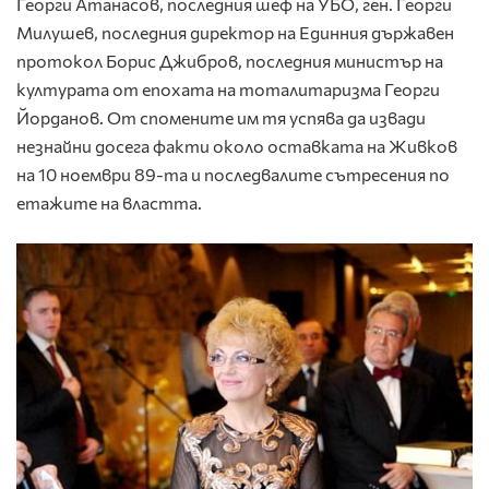
Георги Атанасов, последния шеф на УБО, ген. Георги
Милушев, последния директор на Единния държавен
протокол Борис Джибров, последния министър на
културата от епохата на тоталитаризма Георги
Йорданов. От спомените им тя успява да извади
незнайни досега факти около оставката на Живков
на 10 ноември 89-та и последвалите сътресения по
етажите на властта.