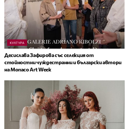
КУЛТУРА
Десислава Зафирова със селекция от
стойностни чуждестранни и български автори
на Monaco Art Week