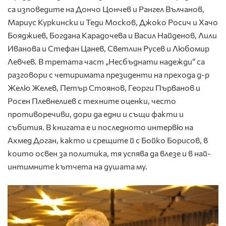
са изповедите на Дончо Цончев и Рангел Вълчанов,
Мариус Куркински и Теди Москов, Джоко Росич и Хачо
Бояджиев, Богдана Карадочева и Васил Найденов, Лили
Иванова и Стефан Цанев, Светлин Русев и Любомир
Левчев. В третата част „Несбъднати надежди“ са
разговори с четиримата президенти на прехода д-р
Желю Желев, Петър Стоянов, Георги Първанов и
Росен Плевнелиев с техните оценки, често
противоречиви, дори да едни и същи факти и
събития. В книгата е и последното интервю на
Ахмед Доган, както и срещите й с Бойко Борисов, в
които освен за политика, тя успява да влезе и в най-
интимните кътчета на душата му.