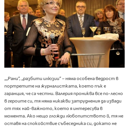
„„Рани“, „разбити илюзии“ – няма особена ведрост в
портретите на журналистката, което пък е
гаранция, че са честни. Валерия прониква все по-лесно
в героите си, тя няма никакви затруднения да извади
от тях най-важното, което я интересува в
момента. Ако нещо гложди любопитството й, тя не
оставя на спокойствие събеседника си, докато не