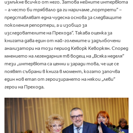
измъкне всичко от него. Затова нейните интервюта
– а често би трябвало да ги наричаме „портрети“ –
представляват една чудесна основа за следващите
поколения репортери, а и изобщо за
изследователите на Прехода“. Такава оценка за
книгата дава един от най-големите и задълбочени
анализатори на този период Кеворк Кеворкян. Според
мнението на легендарния тв водещ на „Всяка неделя“
тези „интервюта са ценни и заради това, че ще се
появят събрани в книга в момент, когато започва
един нов етап от героизирането на някои „леви“
герои на Прехода.