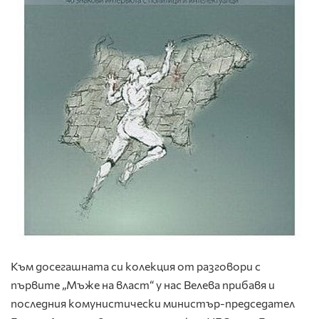
Към досегашната си колекция от разговори с
първите „Мъже на власт“ у нас Велева прибавя и
последния комунистически министър-председател