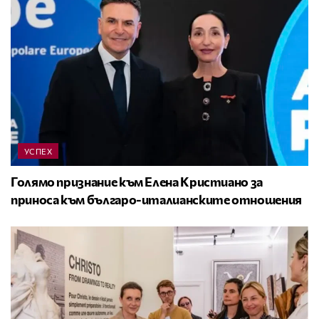
УСПЕХ
Голямо признание към Елена Кристиано за
приноса към българо-италианските отношения