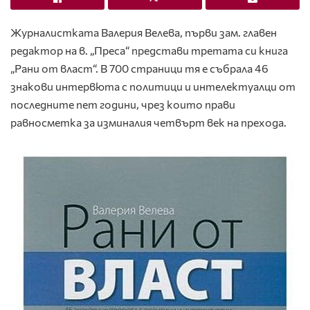
Журналистката Валерия Велева, първи зам. главен
редактор на в. „Преса“ представи третата си книга
„Рани от власт“. В 700 страници тя е събрала 46
знакови интервюта с политици и интелектуалци от
последните пет години, чрез които прави
равносметка за изминалия четвърт век на прехода.