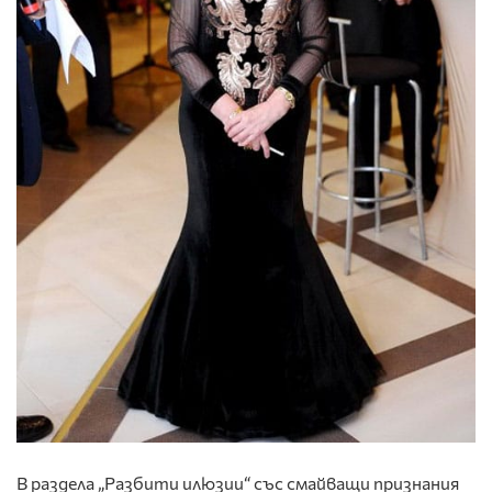
В раздела „Разбити илюзии“ със смайващи признания