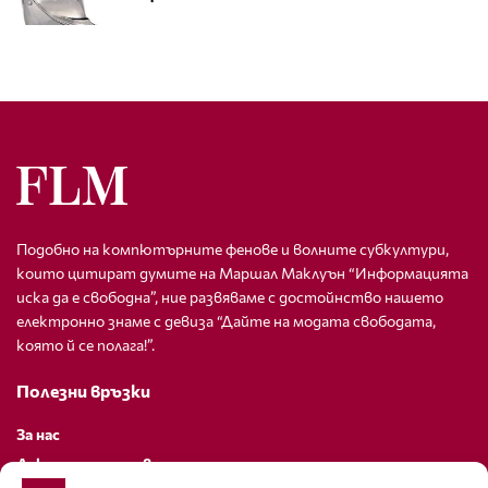
Подобно на компютърните фенове и волните субкултури,
които цитират думите на Маршал Маклуън “Информацията
иска да е свободна”, ние развяваме с достойнство нашето
електронно знаме с девиза “Дайте на модата свободата,
която й се полага!”.
Полезни връзки
За нас
Декларация за поверителност