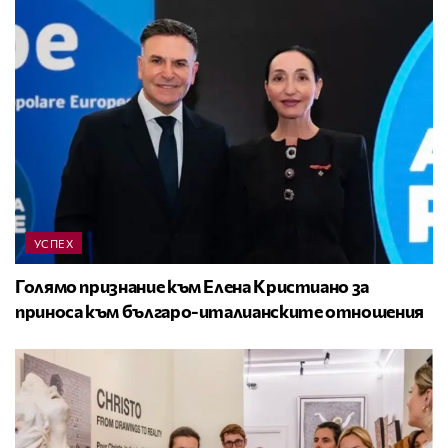
УСПЕХ
Голямо признание към Елена Кристиано за
приноса към българо-италианските отношения