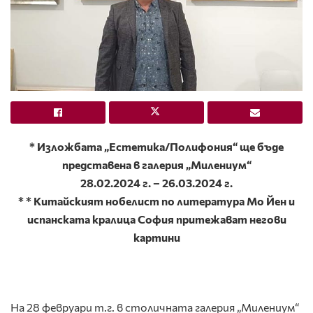
* Изложбата „Естетика/Полифония“ ще бъде
представена в галерия „Милениум“
28.02.2024 г. – 26.03.2024 г.
* * Китайският нобелист по литература Мо Йен и
испанската кралица София притежават негови
картини
На 28 февруари т.г. в столичната галерия „Милениум“