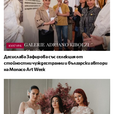
КУЛТУРА
Десислава Зафирова със селекция от
стойностни чуждестранни и български автори
на Monaco Art Week