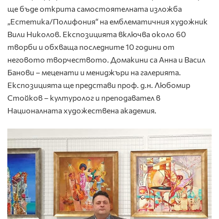
ще бъде открита самостоятелната изложба
„Естетика/Полифония“ на емблематичния художник
Вили Николов. Експозицията включва около 60
творби и обхваща последните 10 години от
неговото творчеството. Домакини са Анна и Васил
Банови – меценати и мениджъри на галерията.
Експозицията ще представи проф. д.н. Любомир
Стойков – културолог и преподавател в
Националната художествена академия.