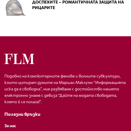
ДОСПЕХИТЕ – РОМАНТИЧНАТА ЗАЩИТА НА
РИЦАРИТЕ
Подобно на компютърните фенове и волните субкултури,
които цитират думите на Маршал Маклуън “Информацията
иска да е свободна”, ние развяваме с достойнство нашето
електронно знаме с девиза “Дайте на модата свободата,
която й се полага!”.
Полезни връзки
За нас