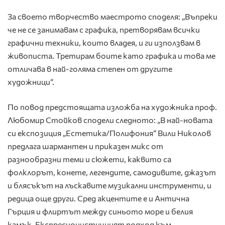
За своето творчество маестрото споделя: „Въпреки
че не се занимавам с графика, претворявам всички
графични техники, които владея, и ги използвам в
живописта. Третирам боите като графика и това ме
отличава в най-голяма степен от другите
художници“.
По повод предстоящата изложба на художника проф.
Любомир Стойков сподели следното: „В най-новата
си експозиция „Естетика/Полифония“ Вили Николов
предлага шармантен и приказен микс от
разнообразни теми и сюжети, каквито са
фолклорът, конете, легендите, самодивите, джазът
и блясъкът на лъскавите музикални инструменти, и
редица още други. Сред акцентите е и Антична
Гърция и флиртът между синьото море и белия
камък. Експресионистичният подход към