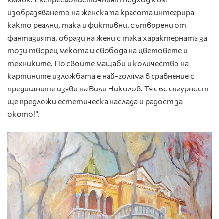
изобразяването на женската красота интегрира
както реални, така и фиктивни, сътворени от
фантазията, образи на жени с така характерната за
този творец мекота и свобода на цветовете и
техниките. По своите мащаби и количество на
картините изложбата е най-голяма в сравнение с
предишните изяви на Вили Николов. Тя със сигурност
ще предложи естетическа наслада и радост за
окото!“.