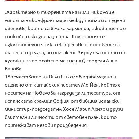
„Характерно в творенията на Вили Николов е
липсата на конфронтация между топли и студени
цветове, които са в мека хармония, а живописта е
спокойна и жизнерадостна. Колоритът е
изключително ярък и експресивен, тоновете са
шарени и дръзки, но положени върху платното от
художника по особено мек начин“, споделя Анна
Банова.
Творчеството на Вили Николов е забелязано и
оценено от китайския писател Мо Йен, който е
носител на Нобелова награда за литература, от
испанската кралица София, от бившия испански
министър-председател Хосе Мария Аснар и други
влиятелни личности от световен план, които
притежават негови произведения.