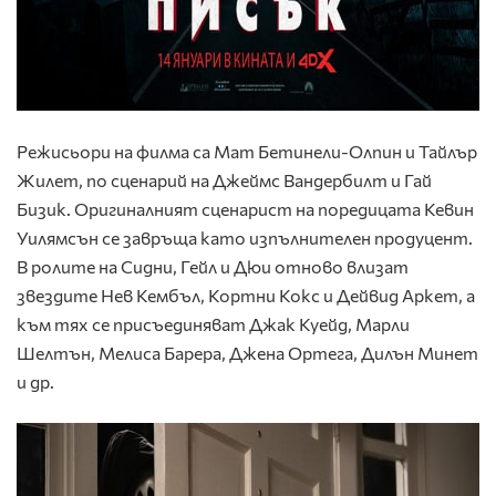
Режисьори на филма са Мат Бетинели-Олпин и Тайлър
Жилет, по сценарий на Джеймс Вандербилт и Гай
Бизик. Оригиналният сценарист на поредицата Кевин
Уилямсън се завръща като изпълнителен продуцент.
В ролите на Сидни, Гейл и Дюи отново влизат
звездите Нев Кембъл, Кортни Кокс и Дейвид Аркет, а
към тях се присъединяват Джак Куейд, Марли
Шелтън, Мелиса Барера, Джена Ортега, Дилън Минет
и др.