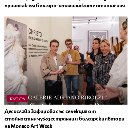
приноса към българо-италианските отношения
КУЛТУРА
Десислава Зафирова със селекция от
стойностни чуждестранни и български автори
на Monaco Art Week