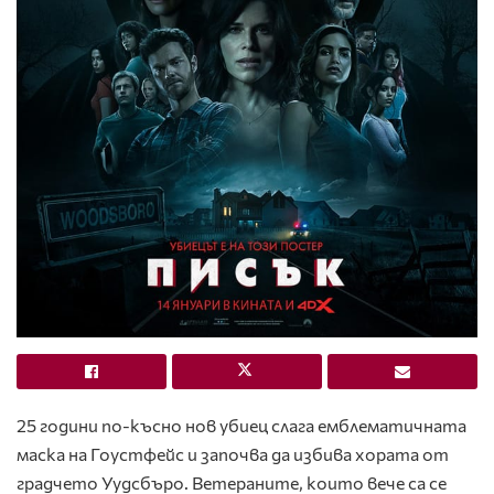
25 години по-късно нов убиец слага емблематичната
маска на Гоустфейс и започва да избива хората от
градчето Уудсбъро. Ветераните, които вече са се