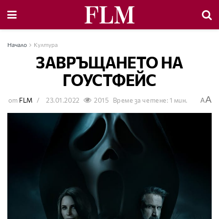
Начало
Култура
ЗАВРЪЩАНЕТО НА
ГОУСТФЕЙС
A
от
FLM
23.01.2022
2015
Време за четене: 1 мин.
A