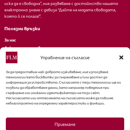
иска да е свободна”, ние развяваме с достойнство нашето
електронно знаме с девиза “Дайте на модата свободата,
която й се полага!”.
Полезни връзки
За нас
Декларация за поверителност
Политика за бисквитки
Управление на съгласие
За контакти
За да предоставим най-доброто изживяване, ние използваме
технологии като бисквитки за съхраняване и/или достъп до
editor@fashion-lifestyle.net
информация за устройството. Съгласието с тези технологии ще ни
позволи да обработваме данни, като например поведение при
+359 88 227 33 47
сърфиране или уникални идентификатори на този сайт.
Несъгласието или оттеглянето на съгласието може да повлияе
неблагоприятно на определени характеристики и функции.
Последвайте ни
Facebook
Приемане