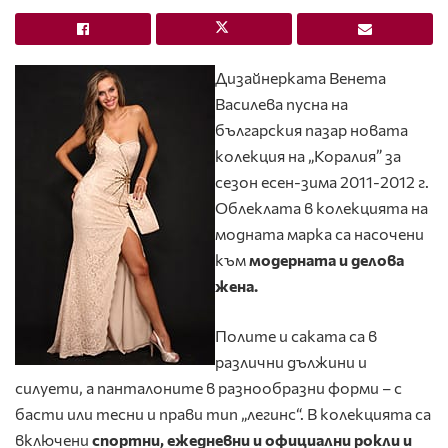
Дизайнерката Венета
Василева пусна на
българския пазар новата
колекция на „Коралия” за
сезон есен-зима 2011-2012 г.
Облеклата в колекцията на
модната марка са насочени
към
модерната и делова
жена.
Полите и саката са в
различни дължини и
силуети, а панталоните в разнообразни форми – с
басти или тесни и прави тип „легинс“. В колекцията са
включени
спортни, ежедневни и официални рокли и