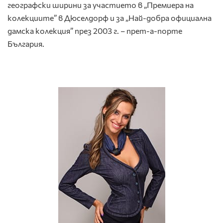
географски ширини за участието в „Премиера на
колекциите” в Дюселдорф и за „Най-добра официална
дамска колекция” през 2003 г. – прет-а-порте
България.