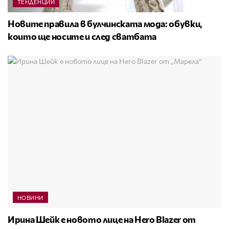
ТЕНДЕНЦИИ
Новите правила в булчинската мода: обувки,
които ще носите и след сватбата
НОВИНИ
Ирина Шейк е новото лице на Hero Blazer от