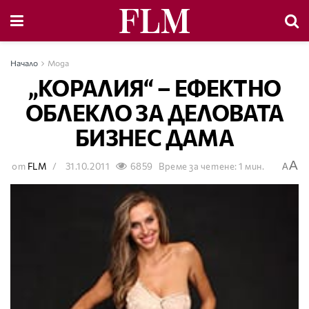
Начало
Мода
„КОРАЛИЯ“ – ЕФЕКТНО
ОБЛЕКЛО ЗА ДЕЛОВАТА
БИЗНЕС ДАМА
A
от
FLM
31.10.2011
6859
Време за четене: 1 мин.
A