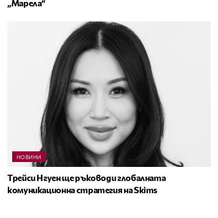
„Марела“
НОВИНИ
Трейси Нгуен ще ръководи глобалната
комуникационна стратегия на Skims