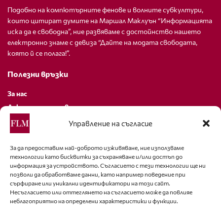
Подобно на компютърните фенове и волните субкултури,
които цитират думите на Маршал Маклуън “Информацията
иска да е свободна”, ние развяваме с достойнство нашето
електронно знаме с девиза “Дайте на модата свободата,
която й се полага!”.
Полезни връзки
За нас
Декларация за поверителност
Политика за бисквитки
Управление на съгласие
За контакти
За да предоставим най-доброто изживяване, ние използваме
технологии като бисквитки за съхраняване и/или достъп до
editor@fashion-lifestyle.net
информация за устройството. Съгласието с тези технологии ще ни
позволи да обработваме данни, като например поведение при
+359 88 227 33 47
сърфиране или уникални идентификатори на този сайт.
Несъгласието или оттеглянето на съгласието може да повлияе
неблагоприятно на определени характеристики и функции.
Последвайте ни