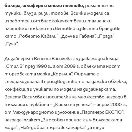
болера, шлифери и много плетиво
,
романтични
туники, блузи, ризи, топове. Всички модели са
изработени от висококачествени италиански
платове и тъкани на световно известни брандове
като „Роберто Кавали”, „Долче и Габана”, „Прада”,
„Гучи”.
Дизайнерът Венета Василева създава модна къща
„Стил В” през 1990 г., а от 2009 г. облеклата носят
търговската марка „Коралия”. Фирмата е
специализирана в производството на дамски облекла,
конфекция и уникати по модели на дизайнерката.
Венета Василева е носителка на множество награди в
България и чужбина – „Крило на успеха” – април 2000 г.,
от Международното изложение „Партнерс ЕКСПО”,
награда-плакет „За особен принос към Българската
мода”, „Най-добра търговска марка” за тези