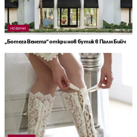
НОВИНИ
„Ботега Венета“ откри нов бутик в Палм Бийч