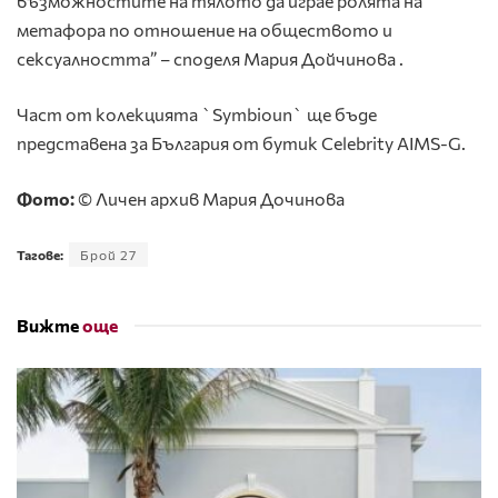
възможностите на тялото да играе ролята на
метафора по отношение на обществото и
сексуалността” – споделя Мария Дойчинова .
Част от колекцията `Symbioun` ще бъде
представена за България от бутик Celebrity AIMS-G.
Фото:
© Личен архив Мария Дочинова
Тагове:
Брой 27
Вижте
още