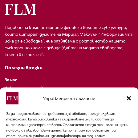
Подобно на компютърните фенове и волните субкултури,
които цитират думите на Маршал Маклуън “Информацията
иска да е свободна”, ние развяваме с достойнство нашето
електронно знаме с девиза “Дайте на модата свободата,
която й се полага!”.
Полезни връзки
За нас
Декларация за поверителност
Политика за бисквитки
Управление на съгласие
За контакти
За да предоставим най-доброто изживяване, ние използваме
технологии като бисквитки за съхраняване и/или достъп до
editor@fashion-lifestyle.net
информация за устройството. Съгласието с тези технологии ще ни
позволи да обработваме данни, като например поведение при
+359 88 227 33 47
сърфиране или уникални идентификатори на този сайт.