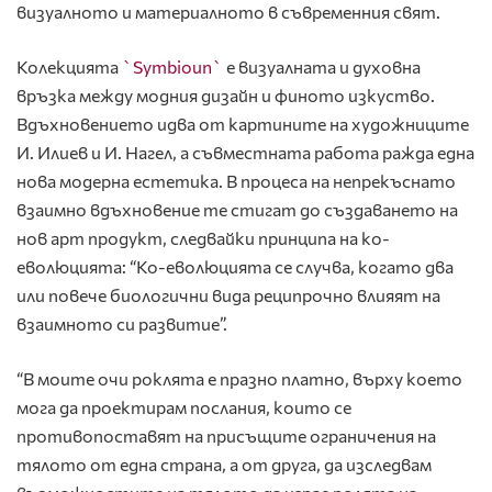
визуалното и материалното в съвременния свят.
Колекцията
`Symbioun`
е визуалната и духовна
връзка между модния дизайн и финото изкуство.
Вдъхновението идва от картините на художниците
И. Илиев и И. Нагел, а съвместната работа ражда една
нова модерна естетика. В процеса на непрекъснато
взаимно вдъхновение те стигат до създаването на
нов арт продукт, следвайки принципа на ко-
еволюцията: “Ко-еволюцията се случва, когато два
или повече биологични вида реципрочно влияят на
взаимното си развитие”.
“В моите очи роклята е празно платно, върху което
мога да проектирам послания, които се
противопоставят на присъщите ограничения на
тялото от една страна, а от друга, да изследвам