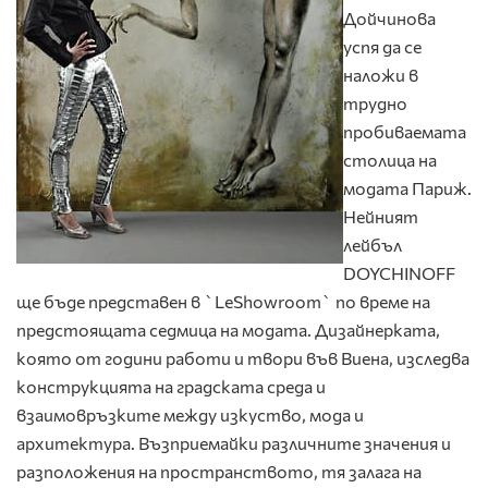
Дойчинова
успя да се
наложи в
трудно
пробиваемата
столица на
модата Париж.
Нейният
лейбъл
DOYCHINOFF
ще бъде представен в `LeShowroom` по време на
предстоящата седмица на модата. Дизайнерката,
която от години работи и твори във Виена, изследва
конструкцията на градската среда и
взаимовръзките между изкуство, мода и
архитектура. Възприемайки различните значения и
разположения на пространството, тя залага на