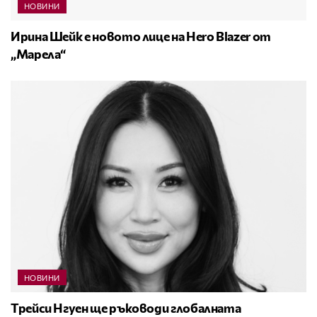
НОВИНИ
Ирина Шейк е новото лице на Hero Blazer от
„Марела“
НОВИНИ
Трейси Нгуен ще ръководи глобалната