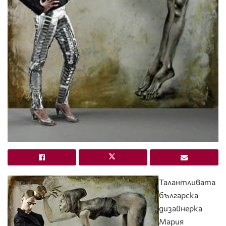
Талантливата
българска
дизайнерка
Мария