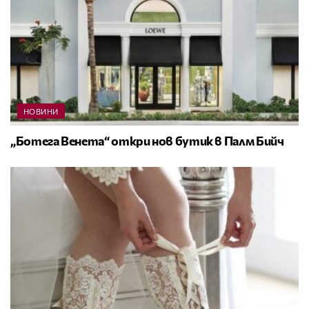
НОВИНИ
„Ботега Венета“ откри нов бутик в Палм Бийч