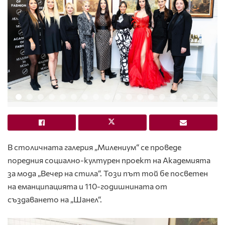
В столичната галерия „Милениум“ се проведе
поредния социално-културен проект на Академията
за мода „Вечер на стила“. Този път той бе посветен
на еманципацията и 110-годишнината от
създаването на „Шанел“.