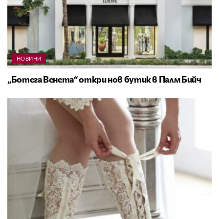
НОВИНИ
„Ботега Венета“ откри нов бутик в Палм Бийч