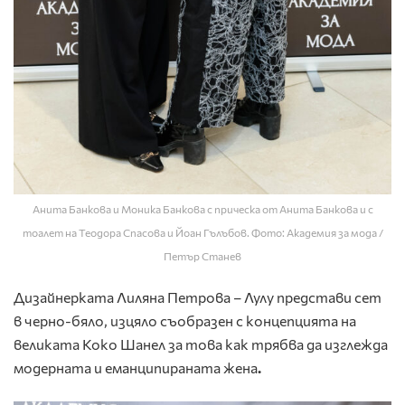
Анита Банкова и Моника Банкова с прическа от Анита Банкова и с
тоалет на Теодора Спасова и Йоан Гълъбов. Фото: Академия за мода /
Петър Станев
Дизайнерката Лиляна Петрова – Лулу представи сет
в черно-бяло, изцяло съобразен с концепцията на
великата Коко Шанел за това как трябва да изглежда
модерната и еманципираната жена
.