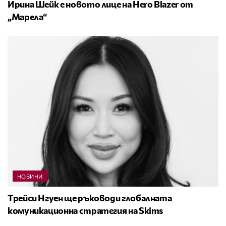
Ирина Шейк е новото лице на Hero Blazer от
„Марела“
НОВИНИ
Трейси Нгуен ще ръководи глобалната
комуникационна стратегия на Skims