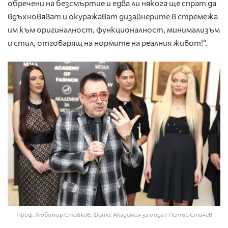
обречени на безсмъртие и едва ли някога ще спрат да
вдъхновяват и окуражават дизайнерите в стремежа
им към оригиналност, функционалност, минимализъм
и стил, отговарящ на нормите на реалния живот!“.
Проф. Любомир Стойков. Фото: Академия за мода / Петър Станев