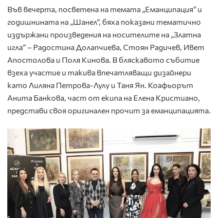
Във вечерта, посветена на темата „Еманципация“ и
годишнината на „Шанел“, бяха показани тематично
издържани произведения на носителите на „Златна
игла“ – Радостина Долапчиева, Стоян Радичев, Ивет
Апостолова и Поля Кинова. В бляскавото събитие
взеха участие и такива впечатляващи дизайнери
като Лиляна Петрова-Лулу и Таня Ян. Коафьорът
Анита Банкова, част от екипа на Елена Кристиано,
представи своя оригинален прочит за еманципацията.