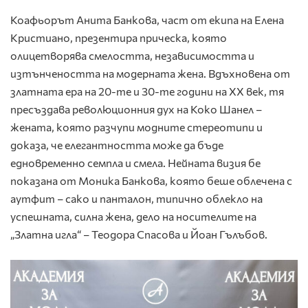
Коафьорът Анита Банкова, част от екипа на Елена
Кристиано, презентира прическа, която
олицетворява смелостта, независимостта и
изтънчеността на модерната жена. Вдъхновена от
златната ера на 20-те и 30-те години на ХХ век, тя
пресъздава революционния дух на Коко Шанел –
жената, която разчупи модните стереотипи и
доказа, че елегантността може да бъде
едновременно семпла и смела. Нейната визия бе
показана от Моника Банкова, която беше облечена с
аутфит – сако и панталон, типично облекло на
успешната, силна жена, дело на носителите на
„Златна игла“ – Теодора Спасова и Йоан Гълъбов.