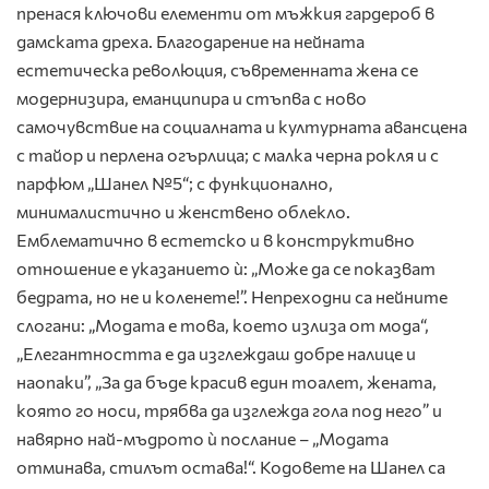
пренася ключови елементи от мъжкия гардероб в
дамската дреха. Благодарение на нейната
естетическа революция, съвременната жена се
модернизира, еманципира и стъпва с ново
самочувствие на социалната и културната авансцена
с тайор и перлена огърлица; с малка черна рокля и с
парфюм „Шанел №5“; с функционално,
минималистично и женствено облекло.
Емблематично в естетско и в конструктивно
отношение е указанието ѝ: „Може да се показват
бедрата, но не и коленете!”. Непреходни са нейните
слогани: „Модата е това, което излиза от мода“,
„Елегантността е да изглеждаш добре налице и
наопаки”, „За да бъде красив един тоалет, жената,
която го носи, трябва да изглежда гола под него” и
навярно най-мъдрото ѝ послание – „Модата
отминава, стилът остава!“. Кодовете на Шанел са