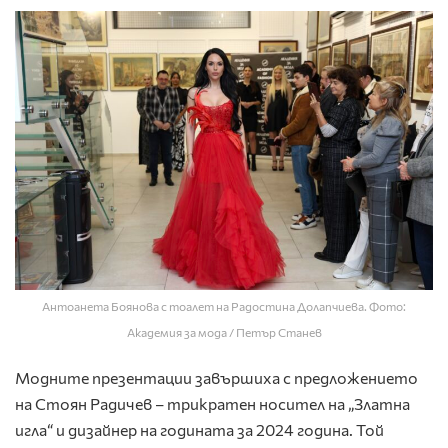
Антоанета Боянова с тоалет на Радостина Долапчиева. Фото:
Академия за мода / Петър Станев
Модните презентации завършиха с предложението
на Стоян Радичев – трикратен носител на „Златна
игла“ и дизайнер на годината за 2024 година. Той