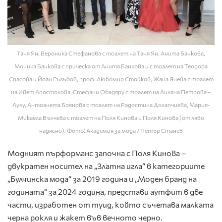
Таня Ян, Вероника Стефанова с тоалет на Таня Ян, Анита Банкова,
Моника Банкова с прическа от Анита Банкова и с тоалет на Теодора
Спасова и Йоан Гълъбов, проф. Любомир Стойков, Жана Янева с тоалет
на Ивет Апостолова, Стефани Обадяру с тоалет на Лиляна Петрова –
Лулу, Антоанета Боянова с тоалет на Радостина Долапчиева, Мария-
Микаела Вълчева с тоалет на Поля Кинова и Поля Кинова (от ляво
надясно). Фото: Академия за мода / Петър Станев
Модният пърформанс започна с Поля Кинова –
двукратен носител на „Златна игла“ в категориите
„Булчинска мода“ за 2019 година и „Моден бранд на
годината“ за 2024 година, представи аутфит в две
части, изработен от туид, който съчетава малката
черна рокля и жакет във вечното черно.