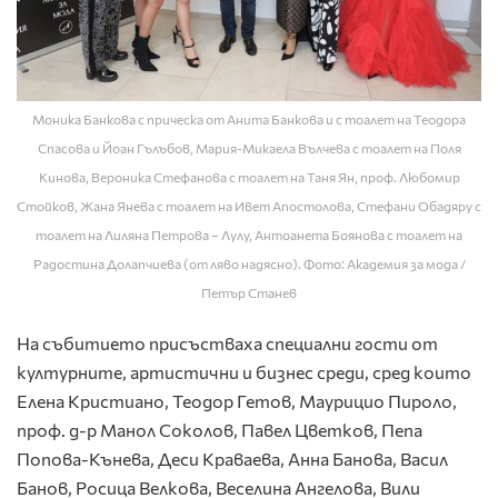
Моника Банкова с прическа от Анита Банкова и с тоалет на Теодора
Спасова и Йоан Гълъбов, Мария-Микаела Вълчева с тоалет на Поля
Кинова, Вероника Стефанова с тоалет на Таня Ян, проф. Любомир
Стойков, Жана Янева с тоалет на Ивет Апостолова, Стефани Обадяру с
тоалет на Лиляна Петрова – Лулу, Антоанета Боянова с тоалет на
Радостина Долапчиева (от ляво надясно). Фото: Академия за мода /
Петър Станев
На събитието присъстваха специални гости от
културните, артистични и бизнес среди, сред които
Елена Кристиано, Теодор Гетов, Маурицио Пироло,
проф. д-р Манол Соколов, Павел Цветков, Пепа
Попова-Кънева, Деси Краваева, Анна Банова, Васил
Банов, Росица Велкова, Веселина Ангелова, Вили