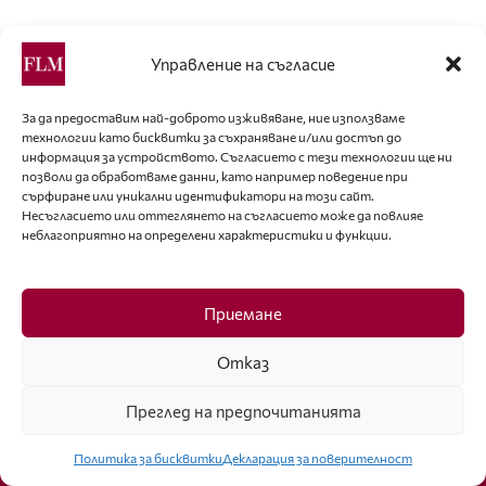
Най-популярни
Управление на съгласие
УЕРИС ДИЪРИ – ПУСТИННОТО ЦВЕТЕ,
КОЕТО УСПЯ ДА РАЗЦЪФНЕ
За да предоставим най-доброто изживяване, ние използваме
технологии като бисквитки за съхраняване и/или достъп до
информация за устройството. Съгласието с тези технологии ще ни
позволи да обработваме данни, като например поведение при
Ерлинг Холанд отново впечатли с модния си
сърфиране или уникални идентификатори на този сайт.
избор
Несъгласието или оттеглянето на съгласието може да повлияе
неблагоприятно на определени характеристики и функции.
ДОСПЕХИТЕ – РОМАНТИЧНАТА ЗАЩИТА НА
РИЦАРИТЕ
Приемане
Отказ
Преглед на предпочитанията
Политика за бисквитки
Декларация за поверителност