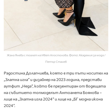
Жана Янева с тоалет на Ивет Апостолова. Фото: Академия за мода /
Петър Станев
Радостина Долапчиева, която е три пъти носител на
„Златна игла“ и дизайнер на 2023 година, представи
аутфит „Неда“, който бе презентиран от водещата
на събитието топмоделът Антоанета Боянова –
лице на „Златна игла 2024“ и лице на „БГ модна икона
2024“.