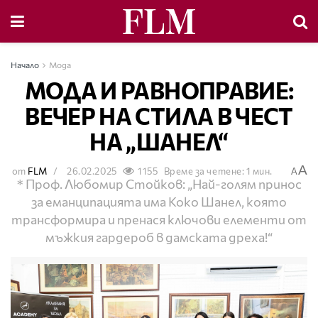
Начало
Мода
МОДА И РАВНОПРАВИЕ:
ВЕЧЕР НА СТИЛА В ЧЕСТ
НА „ШАНЕЛ“
A
от
FLM
26.02.2025
1155
Време за четене: 1 мин.
A
* Проф. Любомир Стойков: „Най-голям принос
за еманципацията има Коко Шанел, която
трансформира и пренася ключови елементи от
мъжкия гардероб в дамската дреха!“