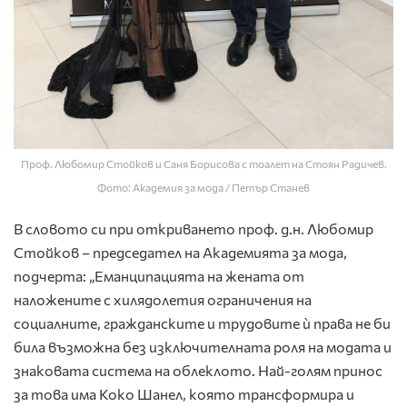
Проф. Любомир Стойков и Саня Борисова с тоалет на Стоян Радичев.
Фото: Академия за мода / Петър Станев
В словото си при откриването проф. д.н. Любомир
Стойков – председател на Академията за мода,
подчерта: „Еманципацията на жената от
наложените с хилядолетия ограничения на
социалните, гражданските и трудовите ѝ права не би
била възможна без изключителната роля на модата и
знаковата система на облеклото. Най-голям принос
за това има Коко Шанел, която трансформира и