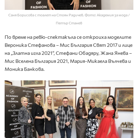
Саня Борисова с тоалет на Стоян Радичев. Фото: Академия за мода /
Петър Станев
По време на ревю-спектакъла се откроиха моделите
Вероника Стефанова – Мис България Свят 2017 и лице
на „Златна игла 2021“, Стефани Обадяру, Жана Янева –
Мис Вселена България 2021, Мария-Микаела Вълчева и
Моника Банкова.