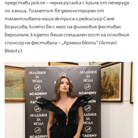
представи рокля – черна русалка с криле от пеперуда
по ханша. Тоалетът бе демонстриран от
талантливата наша актриса и режисьор Саня
Борисова, която бе с него на филмовия фестивал
Берлинале, където беше специален гост на основния
спонсор на фестивала – „Армани Бюти“ (Armani
Beauty).