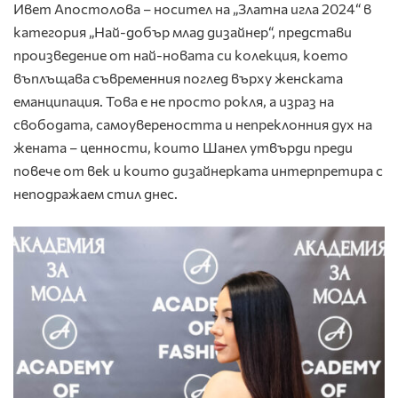
Ивет Апостолова – носител на „Златна игла 2024“ в
категория „Най-добър млад дизайнер“, представи
произведение от най-новата си колекция, което
въплъщава съвременния поглед върху женската
еманципация. Това е не просто рокля, а израз на
свободата, самоувереността и непреклонния дух на
жената – ценности, които Шанел утвърди преди
повече от век и които дизайнерката интерпретира с
неподражаем стил днес.