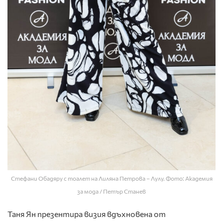
Стефани Обадяру с тоалет на Лиляна Петрова – Лулу. Фото: Академия
за мода / Петър Станев
Таня Ян презентира визия вдъхновена от