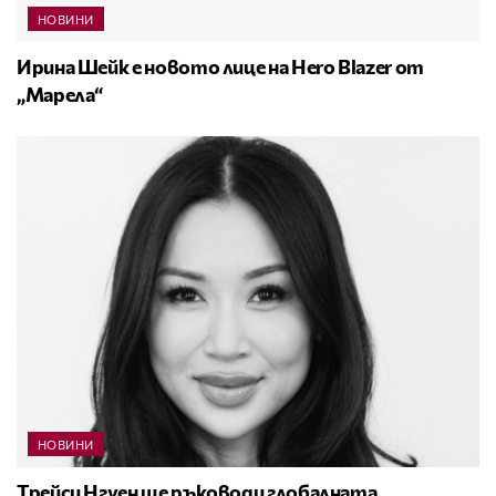
НОВИНИ
Ирина Шейк е новото лице на Hero Blazer от
„Марела“
НОВИНИ
Трейси Нгуен ще ръководи глобалната