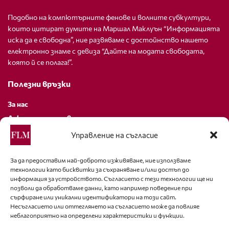
Подобно на компютърните фенове и волните субкултури,
които цитират думите на Маршал Маклуън “Информацията
иска да е свободна”, ние развяваме с достойнство нашето
електронно знаме с девиза “Дайте на модата свободата,
която й се полага!”.
Полезни връзки
За нас
Декларация за поверителност
Политика за бисквитки
Управление на съгласие
За контакти
За да предоставим най-доброто изживяване, ние използваме
технологии като бисквитки за съхраняване и/или достъп до
editor@fashion-lifestyle.net
информация за устройството. Съгласието с тези технологии ще ни
позволи да обработваме данни, като например поведение при
+359 88 227 33 47
сърфиране или уникални идентификатори на този сайт.
Несъгласието или оттеглянето на съгласието може да повлияе
неблагоприятно на определени характеристики и функции.
Последвайте ни