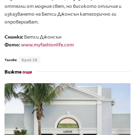
оттегли от модния свят, но високото отличие и
изказването на Бетси Джонсън категорично ги
опровергават.
Снимка:
Бетси Джонсън
Фото:
www.myfashionlife.com
Тагове:
Брой 28
Вижте
още