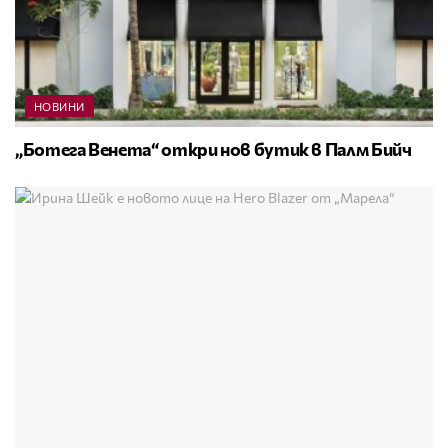
НОВИНИ
„Ботега Венета“ откри нов бутик в Палм Бийч