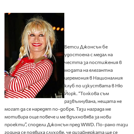
Бетси Джонсън бе
удостоена с медал на
честта за постижения в
модата на елегантна
церемония в Националния
клуб по изкуствата в Ню
Йорк. “Толкова съм
развълнувана, нещата не
могат да се наредят по-добре. Тази награда ме
мотивира още повече и ме вдъхновява за нови
проекти”, сподели Джонсън пред WWD. По-рано тази
година се появиха слухове, че дизайнерката ще се