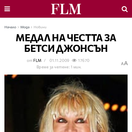
Начало
Мода
Новини
МЕДАЛ НА ЧЕСТТА ЗА
БЕТСИ ДЖОНСЪН
от
FLM
01.11.2009
17670
A
A
Време за четене: 1 мин.