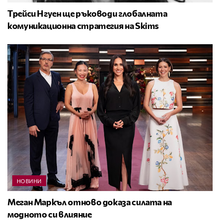
Трейси Нгуен ще ръководи глобалната
комуникационна стратегия на Skims
НОВИНИ
Меган Маркъл отново доказа силата на
модното си влияние