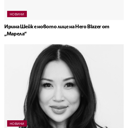
НОВИНИ
Ирина Шейк е новото лице на Hero Blazer от
„Марела“
НОВИНИ