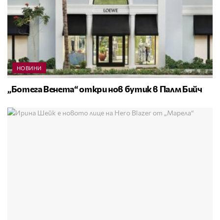
НОВИНИ
„Ботега Венета“ откри нов бутик в Палм Бийч