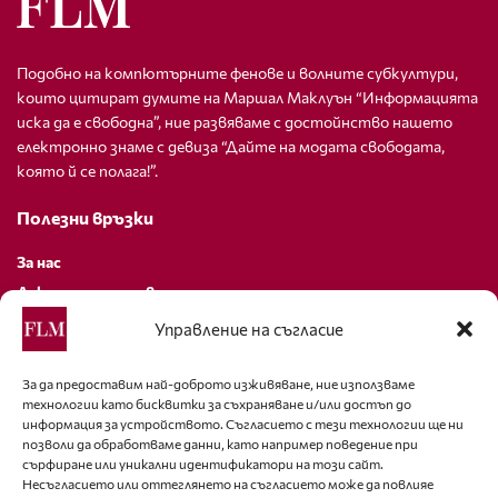
Подобно на компютърните фенове и волните субкултури,
които цитират думите на Маршал Маклуън “Информацията
иска да е свободна”, ние развяваме с достойнство нашето
електронно знаме с девиза “Дайте на модата свободата,
която й се полага!”.
Полезни връзки
За нас
Декларация за поверителност
Политика за бисквитки
Управление на съгласие
За контакти
За да предоставим най-доброто изживяване, ние използваме
технологии като бисквитки за съхраняване и/или достъп до
editor@fashion-lifestyle.net
информация за устройството. Съгласието с тези технологии ще ни
позволи да обработваме данни, като например поведение при
+359 88 227 33 47
сърфиране или уникални идентификатори на този сайт.
Несъгласието или оттеглянето на съгласието може да повлияе