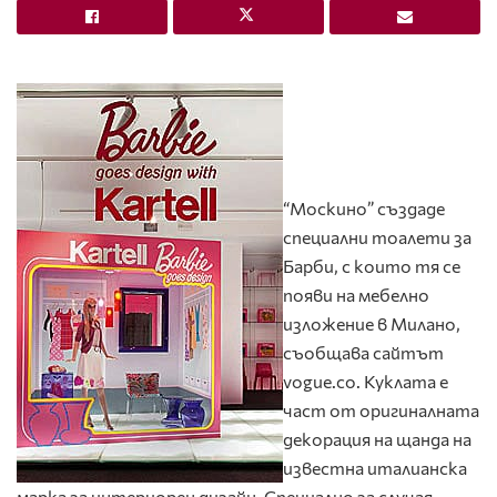
“Москино” създаде
специални тоалети за
Барби, с които тя се
появи на мебелно
изложение в Милано,
съобщава сайтът
vogue.co. Куклата е
част от оригиналната
декорация на щанда на
известна италианска
марка за интериорен дизайн. Специално за случая,