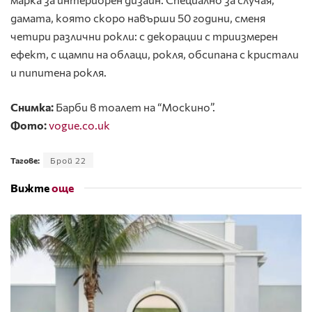
дамата, която скоро навърши 50 години, сменя
четири различни рокли: с декорации с триизмерен
ефект, с щампи на облаци, рокля, обсипана с кристали
и пипитена рокля.
Снимка:
Барби в тоалет на “Москино”.
Фото:
vogue.co.uk
Тагове:
Брой 22
Вижте
още