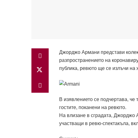
Джорджо Армани представи колекц
разпространението на коронавиру
публика, ревюто ще се излъчи на 
В изявлението се подчертава, че 
гостите, поканени на ревюто.
На влизане в сградата, Джорджо А
участващи в ревю-спектакъла, вк