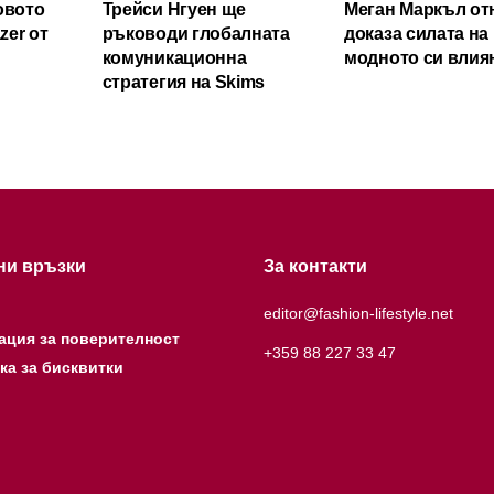
овото
Трейси Нгуен ще
Меган Маркъл от
zer от
ръководи глобалната
доказа силата на
комуникационна
модното си влия
стратегия на Skims
ни връзки
За контакти
editor@fashion-lifestyle.net
ация за поверителност
+359 88 227 33 47
ка за бисквитки