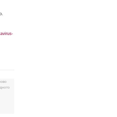
о.
avirus-