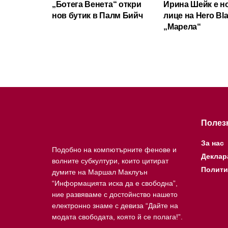
„Ботега Венета“ откри
Ирина Шейк е н
нов бутик в Палм Бийч
лице на Hero Bla
„Марела“
Полез
За нас
Подобно на компютърните фенове и
Деклар
волните субкултури, които цитират
Полити
думите на Маршал Маклуън
“Информацията иска да е свободна”,
ние развяваме с достойнство нашето
електронно знаме с девиза “Дайте на
модата свободата, която й се полага!”.