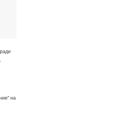
аради
д
ние“ на