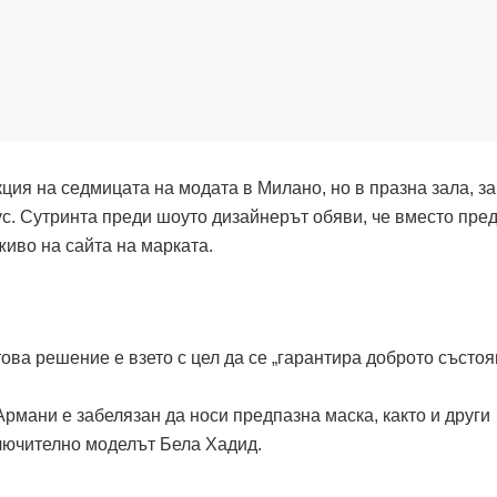
ия на седмицата на модата в Милано, но в празна зала, з
с. Сутринта преди шоуто дизайнерът обяви, че вместо пре
живо на сайта на марката.
това решение е взето с цел да се „гарантира доброто състоя
рмани е забелязан да носи предпазна маска, както и други
лючително моделът Бела Хадид.