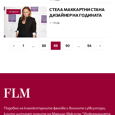
СТЕЛА МАККАРТНИ СТАНА
НОВИНИ
ДИЗАЙНЕР НА ГОДИНАТА
ОТ
FLM
1
…
88
89
90
…
94
Подобно на компютърните фенове и волните субкултури,
които цитират думите на Маршал Маклуън “Информацията