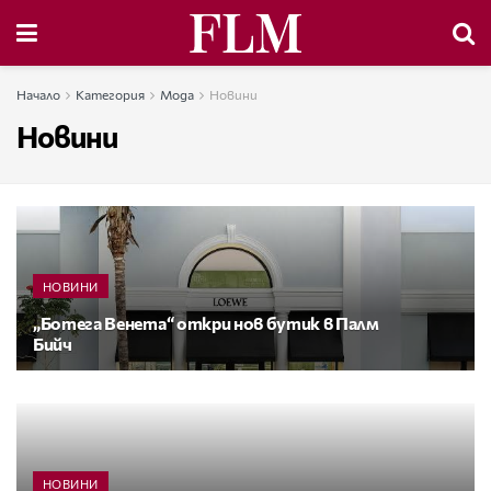
Начало
Категория
Мода
Новини
Новини
НОВИНИ
„Ботега Венета“ откри нов бутик в Палм
Бийч
НОВИНИ