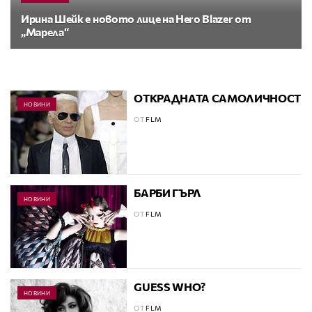
Ирина Шейк е новото лице на Hero Blazer от
„Марела“
ОТКРАДНАТА САМОЛИЧНОСТ
НОВИНИ
ОТ
FLM
БАРБИ ГЪРЛ
НОВИНИ
ОТ
FLM
GUESS WHO?
НОВИНИ
ОТ
FLM