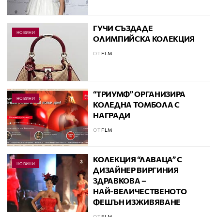
ГУЧИ СЪЗДАДЕ
НОВИНИ
ОЛИМПИЙСКА КОЛЕКЦИЯ
ОТ
FLM
“ТРИУМФ” ОРГАНИЗИРА
НОВИНИ
КОЛЕДНА ТОМБОЛА С
НАГРАДИ
ОТ
FLM
КОЛЕКЦИЯ “ЛАВАЦА” С
НОВИНИ
ДИЗАЙНЕР ВИРГИНИЯ
ЗДРАВКОВА –
НАЙ-ВЕЛИЧЕСТВЕНОТО
ФЕШЪН ИЗЖИВЯВАНЕ
ОТ
FLM