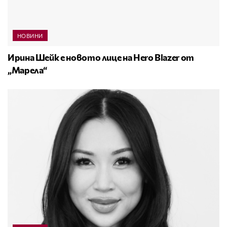
НОВИНИ
Ирина Шейк е новото лице на Hero Blazer от
„Марела“