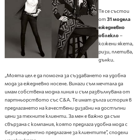
Тя се състои
от
31 модела
ежедневно
облекло
–
кожени якета,
ризи, плетива,
дънки.
„Моята цел е да помогна за създаването на удобна
мода за ежедневно носене. Винаги съм мечтала да
имам собствена модна линия и съм развълнувана от
партньорството със C&A. Те имат дълга история в
предлагането на качествени дизайни на достъпни
цени за техните клиенти. За мен е важно да съм
свързана с компания, която предлага удобна мода с
безпрецедентно предлагане за клиентите”, сподели