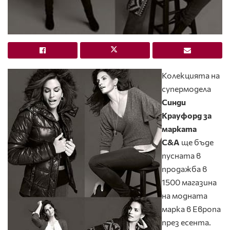
Колекцията на
супермодела
Синди
Крауфорд за
марката
C&A
ще бъде
пусната в
продажба в
1500 магазина
на модната
марка в Европа
през есента.