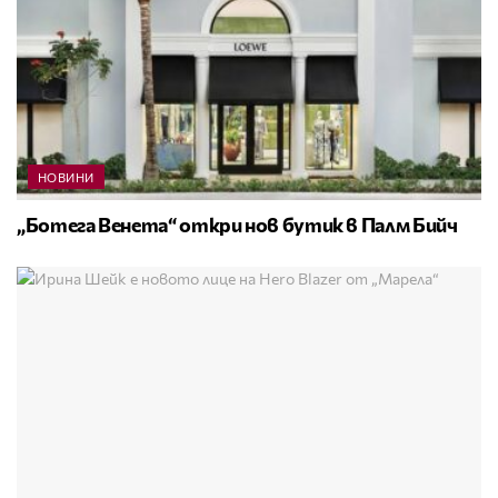
НОВИНИ
„Ботега Венета“ откри нов бутик в Палм Бийч