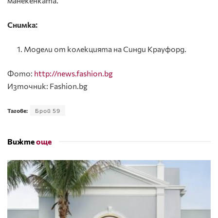
манекенката.
Снимкa:
Модели от колекцията на Синди Крауфорд.
Фото:
http://news.fashion.bg
Източник: Fashion.bg
Тагове:
Брой 59
Вижте
още