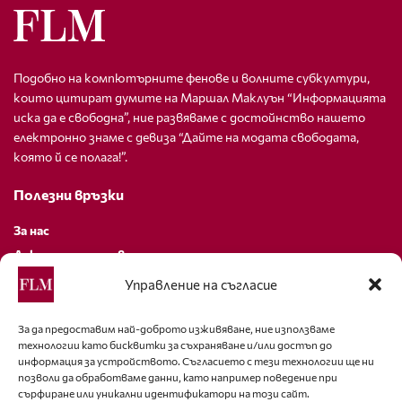
Подобно на компютърните фенове и волните субкултури,
които цитират думите на Маршал Маклуън “Информацията
иска да е свободна”, ние развяваме с достойнство нашето
електронно знаме с девиза “Дайте на модата свободата,
която й се полага!”.
Полезни връзки
За нас
Декларация за поверителност
Политика за бисквитки
Управление на съгласие
За контакти
За да предоставим най-доброто изживяване, ние използваме
технологии като бисквитки за съхраняване и/или достъп до
editor@fashion-lifestyle.net
информация за устройството. Съгласието с тези технологии ще ни
позволи да обработваме данни, като например поведение при
+359 88 227 33 47
сърфиране или уникални идентификатори на този сайт.