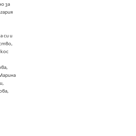
но за
лгария
 си и
ство,
йкос
ва,
 Марина
и,
ова,