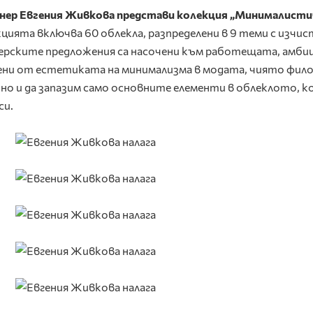
йнер Евгения Живкова представи колекция „Минималисти
кцията включва 60 облекла, разпределени в 9 теми с изчи
нерските предложения са насочени към работещата, амби
вени от естетиката на минимализма в модата, чиято фил
шно и да запазим само основните елементи в облеклото, 
си.