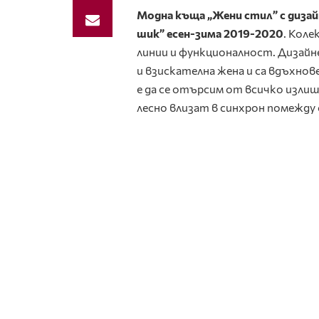
Модна къща „Жени стил” с диза
шик” есен-зима 2019-2020
. Коле
линии и функционалност. Дизай
и взискателна жена и са вдъхно
е да се отърсим от всичко изли
лесно влизат в синхрон помежду 