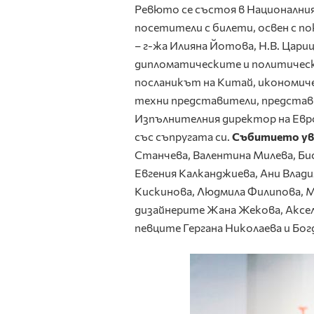
Ревюто се състоя в Националния 
посетители с билети, освен с п
– г-жа Илияна Йотова, Н.В. Цари
дипломатическите и политически 
посланикът на Китай, икономиче
техни представители, представ
Изпълнителния директор на Евро
със съпругата си.
Събитието ув
Станчева, Валентина Милева, Би
Евгения Калканджиева, Ани Влади
Кискинова, Людмила Филипова, М
дизайнерите Жана Жекова, Аксел
певците Гергана Николаева и Бог