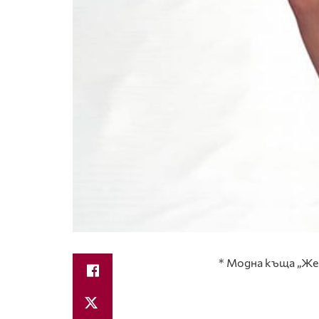
* Модна къща „Же