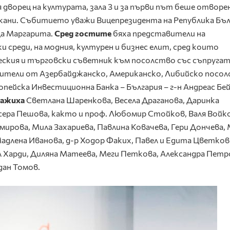
дворец на културата, зала 3 и за първи път беше отворе
окани. Събитието уважи Вицепрезидента на Република Бъ
ца Маргарита.
Сред гостите
бяха представители на
среди, на модния, културен и бизнес елит, сред които
ския и търговски съветник към посолство със съпругата
ители от Азербайджанско, Американско, Либийско посол
пейска Инвестиционна Банка – България – г-н Андреас Бе
ажиха
Светлана Шаренкова, Весела Драганова, Даринка
сера Пешова, както и проф. Любомир Стойков, Валя Войко
мирова, Мила Захариева, Павлина Ковачева, Гери Дончева,
адлена Иванова, д-р Ходор Факих, Павел и Едита Цветков
 Харди, Диляна Матеева, Меги Петкова, Александра Петр
дан Томов.