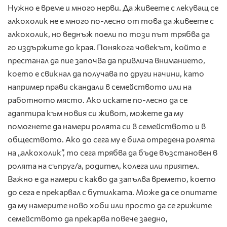
Нужно е време и много нерви. Да живеете с лекуващ се
алкохолик не е много по-лесно от това да живеете с
алкохолик, но веднъж поели по този път трябва да
го издържите до края. Понякога човекът, който е
престанал да пие започва да привлича вниманието,
което е свикнал да получава по други начини, като
например прави скандали в семейството или на
работното място. Ако искате по-лесно да се
адаптира към новия си живот, можете да му
помогнете да намери ролята си в семейството и в
обществото. Ако до сега му е била отредена ролята
на „алкохолик”, то сега трябва да бъде възстановен в
ролята на съпруг/а, родител, колега или приятел.
Важно е да намери с какво да запълва времето, което
до сега е прекарвал с бутилката. Може да се опитате
да му намерите ново хоби или просто да се грижите
семейството да прекарва повече заедно,