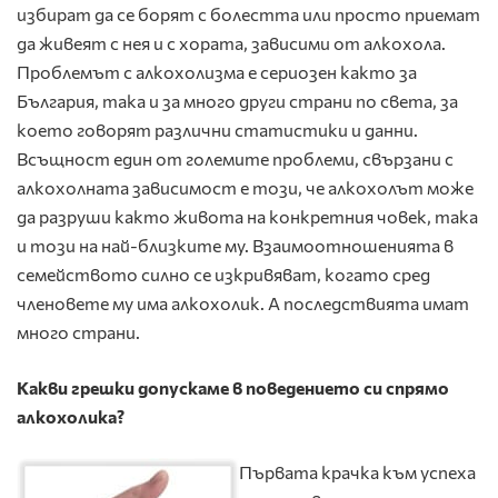
избират да се борят с болестта или просто приемат
да живеят с нея и с хората, зависими от алкохола.
Проблемът с алкохолизма е сериозен както за
България, така и за много други страни по света, за
което говорят различни статистики и данни.
Всъщност един от големите проблеми, свързани с
алкохолната зависимост е този, че алкохолът може
да разруши както живота на конкретния човек, така
и този на най-близките му. Взаимоотношенията в
семейството силно се изкривяват, когато сред
членовете му има алкохолик. А последствията имат
много страни.
Какви грешки допускаме в поведението си спрямо
алкохолика?
Първата крачка към успеха