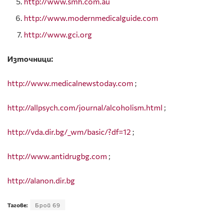
http://www.smh.com.au
http://www.modernmedicalguide.com
http://www.gci.org
Източници:
http://www.medicalnewstoday.com
;
http://allpsych.com/journal/alcoholism.html
;
http://vda.dir.bg/_wm/basic/?df=12
;
http://www.antidrugbg.com
;
http://alanon.dir.bg
Тагове:
Брой 69