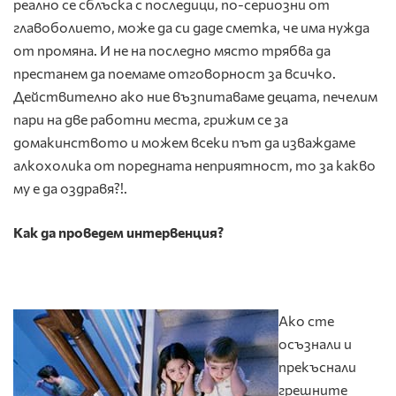
реално се сблъска с последици, по-сериозни от
главоболието, може да си даде сметка, че има нужда
от промяна. И не на последно място трябва да
престанем да поемаме отговорност за всичко.
Действително ако ние възпитаваме децата, печелим
пари на две работни места, грижим се за
домакинството и можем всеки път да изваждаме
алкохолика от поредната неприятност, то за какво
му е да оздравя?!.
Как да проведем интервенция?
Ако сте
осъзнали и
прекъснали
грешните