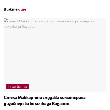
Вижте
още
СЕМЕЙСТВО
Стела Маккартни създава лимитирана
дизайнерска количка за Bugaboo