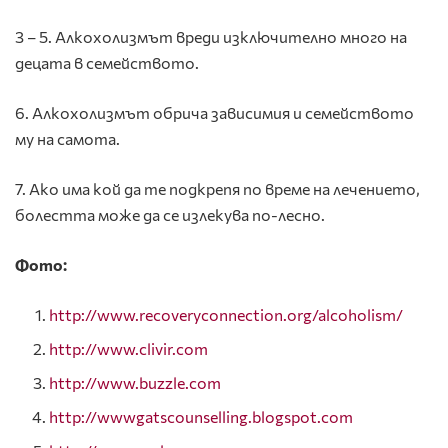
3 – 5. Алкохолизмът вреди изключително много на
децата в семейството.
6. Алкохолизмът обрича зависимия и семейството
му на самота.
7. Ако има кой да те подкрепя по време на лечението,
болестта може да се излекува по-лесно.
Фото:
http://www.recoveryconnection.org/alcoholism/
http://www.clivir.com
http://www.buzzle.com
http://wwwgatscounselling.blogspot.com