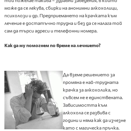
той пожелае такива – здравни заведения, в които
може да се лекува, сбирки на анонимни алкохолици,
психолози и др. Предприемането на крачката към
лечение е достатъчно трудна и без да се налага той
сам да търси адреси и телефонни номера.
Как да му помогнем по време на лечнието?
Да вземе решението за
промяна е най-трудната
крачка за алкохолика, но
съвсем не е единствената.
Зависимостта към
алкохола се развива с
години и няма как да изчезне
като с магическа пръчка.