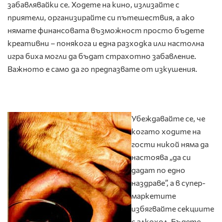
забавлявайки се. Ходете на кино, излизайте с
приятели, организирайте си пътешествия, а ако
нямате финансовата възможност просто бъдете
креативни – понякога и една разходка или настолна
игра биха могли да бъдат страхотно забавление.
Важното е само да го предпазвате от изкушения.
Убеждавайте се, че
когато ходите на
гости никой няма да
настоява „да си
дадат по едно
наздраве”, а в супер-
маркетите
избягвайте секциите
с алкохол. Бъдете