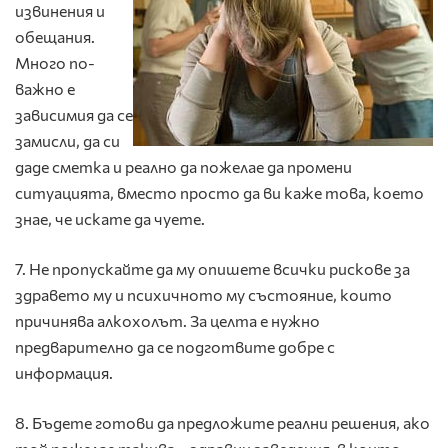
извинения и
обещания.
Много по-
важно е
зависимия да се
замисли, да си
даде сметка и реално да пожелае да промени
ситуацията, вместо просто да ви каже това, което
знае, че искате да чуете.
7. Не пропускайте да му опишете всички рискове за
здравето му и психичното му състояние, които
причинява алкохолът. За целта е нужно
предварително да се подготвите добре с
информация.
8. Бъдете готови да предложите реални решения, ако