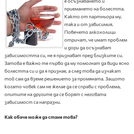
е осъзнаването и
приемането на болестта.
Както от партньора му,
така и от зависимия.
Повечето алкохолици
отричат, че имат проблем
и дори да осъзнават
зависимостта си, не я признават пред близките си.
Затова е важно те първо да му помогнат да види ясно
болестта си и да я признае, а след това да изчакат
той сам да вземе решението за промяната. Защото
когато човек сам не желае да се справи с проблема,
опитите на другите да се борят с неговата
зависимост са напразни.
Как обаче може да стане това?