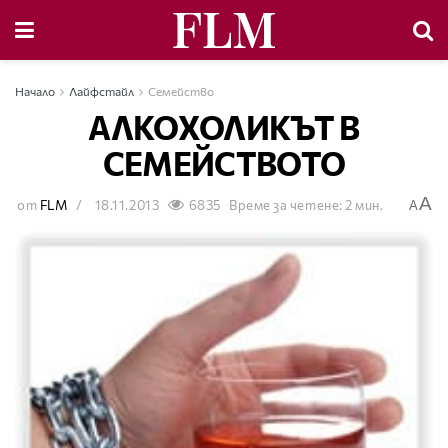
Начало
Лайфстайл
Семейство
АЛКОХОЛИКЪТ В
СЕМЕЙСТВОТО
A
от
FLM
18.11.2013
6835
Време за четене: 2 мин.
A