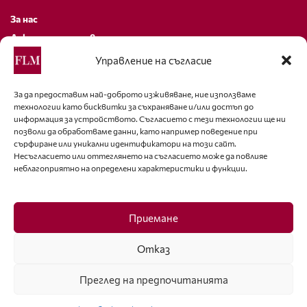
За нас
Декларация за поверителност
Политика за бисквитки
Управление на съгласие
За контакти
За да предоставим най-доброто изживяване, ние използваме
технологии като бисквитки за съхраняване и/или достъп до
editor@fashion-lifestyle.net
информация за устройството. Съгласието с тези технологии ще ни
позволи да обработваме данни, като например поведение при
+359 88 227 33 47
сърфиране или уникални идентификатори на този сайт.
Несъгласието или оттеглянето на съгласието може да повлияе
неблагоприятно на определени характеристики и функции.
Последвайте ни
Facebook
Приемане
Отказ
Преглед на предпочитанията
ISSN 1314-8915 Copyright © 2007-2025 Ot igla do konetz Ltd. & Fashion.bg
Ltd. All Rights Reserved