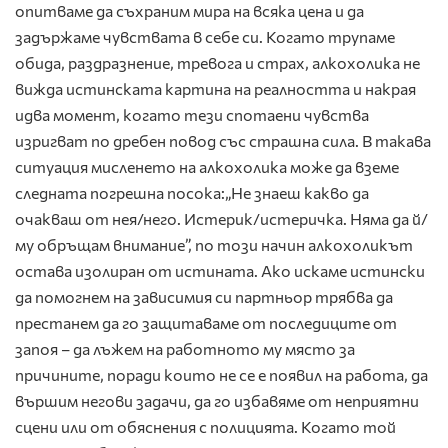
опитваме да съхраним мира на всяка цена и да
задържаме чувствата в себе си. Когато трупаме
обида, раздразнение, тревога и страх, алкохолика не
вижда истинската картина на реалността и накрая
идва момент, когато тези спотаени чувства
изригват по дребен повод със страшна сила. В такава
ситуация мисленето на алкохолика може да вземе
следната погрешна посока:„Не знаеш какво да
очакваш от нея/него. Истерик/истеричка. Няма да й/
му обръщам внимание”, по този начин алкохоликът
остава изолиран от истината. Ако искаме истински
да помогнем на зависимия си партньор трябва да
престанем да го защитаваме от последиците от
запоя – да лъжем на работното му място за
причините, поради които не се е появил на работа, да
вършим негови задачи, да го избавяме от неприятни
сцени или от обяснения с полицията. Когато той