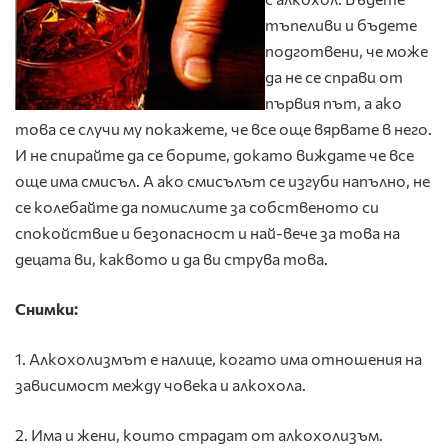
тъпеливи и бъдете
подготвени, че може
да не се справи от
първия път, а ако
това се случи му покажете, че все още вярвате в него.
И не спирайте да се борите, докато виждате че все
още има смисъл. А ако смисълът се изгуби напълно, не
се колебайте да помислите за собственото си
спокойствие и безопасност и най-вече за това на
децата ви, каквото и да ви струва това.
Снимки:
1. Алкохолизмът е налице, когато има отношения на
зависимост между човека и алкохола.
2. Има и жени, които страдат от алкохолизъм.