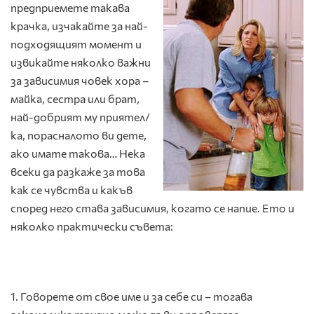
предприемете такава
крачка, изчакайте за най-
подходящият момент и
извикайте няколко важни
за зависимия човек хора –
майка, сестра или брат,
най-добрият му приятел/
ка, порасналото ви дете,
ако имате такова… Нека
всеки да разкаже за това
как се чувства и какъв
според него става зависимия, когато се напие. Ето и
няколко практически съвета:
1. Говорете от свое име и за себе си – тогава