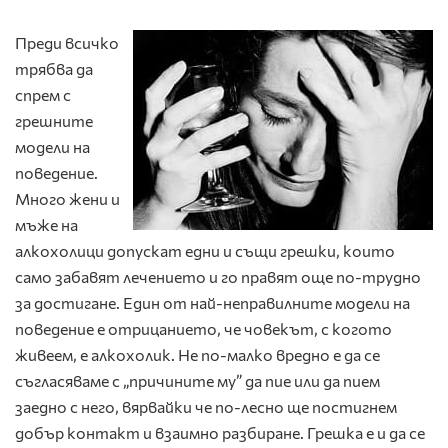
Преди всичко
трябва да
спрем с
грешните
модели на
поведение.
Много жени и
мъже на
алкохолици допускат едни и същи грешки, които
само забавят лечението и го правят още по-трудно
за достигане. Един от най-неправилните модели на
поведение е отрицанието, че човекът, с когото
живеем, е алкохолик. Не по-малко вредно е да се
съгласяваме с „причините му” да пие или да пием
заедно с него, вярвайки че по-лесно ще постигнем
добър контакт и взаимно разбиране. Грешка е и да се