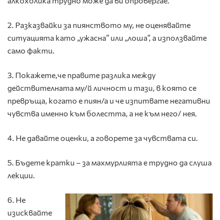
алкохолика трудно може да ви опровергае.
2. Разказвайки за пиянството му, не оценявайте
ситуацията като „ужасна” или „лоша”, а използвайте
само факти.
3. Покажете,че правите разлика между
действителната му/й личност и тази, в която се
превръща, когато е пиян/а и че изпитвате негативни
чувства именно към болестта, а не към него/ нея.
4. Не давайте оценки, а говорете за чувствата си.
5. Бъдете кратки – за махмурлията е трудно да слуша
лекции.
6. Не
изисквайте