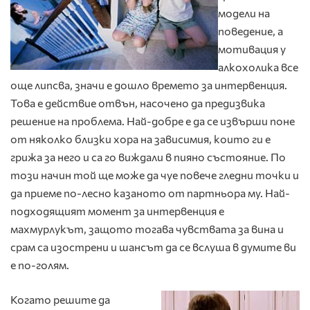
модели на
поведение, а
мотивация у
алкохолика все
още липсва, значи е дошло времето за интервенция.
Това е действие отвън, насочено да предизвика
решение на проблема. Най-добре е да се извърши поне
от няколко близки хора на зависимия, които ги е
грижа за него и са го виждали в пияно състояние. По
този начин той ще може да чуе повече гледни точки и
да приеме по-лесно казаното от партньора му. Най-
подходящият момент за интервенция е
махмурлукът, защото тогава чувствата за вина и
срам са изострени и шансът да се вслуша в думите ви
е по-голям.
Когато решите да