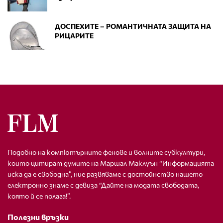
ДОСПЕХИТЕ – РОМАНТИЧНАТА ЗАЩИТА НА
РИЦАРИТЕ
Подобно на компютърните фенове и волните субкултури,
които цитират думите на Маршал Маклуън “Информацията
иска да е свободна”, ние развяваме с достойнство нашето
електронно знаме с девиза “Дайте на модата свободата,
която й се полага!”.
Полезни връзки