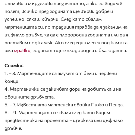
сънливи и мързеливи през лятото, а ако го видим в
полет, всичко през годината ще върви добре и
успешно, сякаш хвърчи. След като свалим
мартеницата си, по традиция трябва да я закачим на
цъфнало дръвче, за да е плодородна годината или да я
поставим под камък. Ако след един месец под камъка
има
мравки
, годината ще е плодородна и благодатна.
Снимки:
1. – 3. Мартениците са амулет от бели и червени
конци.
4. Мартенички се закичват дори на добитъка и на
овошните дръвчета.
5. – 7. Известната мартенска двойка Пижо и Пенда.
8. – 9. Мартеницата се сваля след като видим
предвестника на пролетта – щъркела или цъфнало
дръвче.