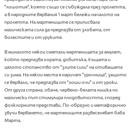
"лошотия", която също се събуждала през пролетта,
а в народните вярвания 1 март бележи началото на
пролетта. На мартениците се приписвала
магическата сила да предпазва от злобата, от
болестите и от уруките.
В миналото някои смятали мартеницата за амулет,
който предпазва хората, добитъка, къщата и
цялото стопанство от "злите сили" на отиващата
си зима. На някои места я наричат "урочница", защото
се вярвало, че предпазва от "лоши очи" и от уроки.
От друга страна, обаче, червено-бялата нишка по
магически път стимулира плодовитостта, според
фолклорните представи. По-образно и метафорично
звучи вярването, че мартениците развеселяват баба
Марта.