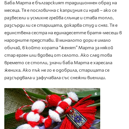
Баба Марта е българският традиционнен образ на
месеца. Тя е пословична с капризния си нрав – ако се
развесели и усмихне грейва слънце и става топло,
разсърди ли се старицата, докарва студ и сняг. Тя е
единствена сестра на единадесетте братя-месеци в
народните представи. В миналото дори е имало
обичай, в който хората “женят” Марта за някой
стар ерген или вдовец от селото. Ако след това
времето се стопли, значи баба Марта е харесала
жениха. Ако пък не го е одобрила, старицата се
разсърдвала и зафучавала със снежни виелици.