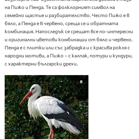
на Пижо и Пенда. Те са фолклорният символ на
семейно щастие и разбирателство. Често Пижо е в
бяло, а Пенда е в червено, среща се и обратната
комбинация. Напоследък се срещат все по-интересни
и оригинални цветови комбинации от бяло и червено.
Пенда е с плитки или със забрадка и с красива рокля с
народни мотиви, а Пижо – с калпак, потури и кундури,
с характерни български дрехи.