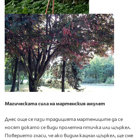
Магическата сила на мартенския амулет
Днес още се пази традицията мартениците да се
носят докато се види пролетна птичка или щъркел.
Поверието гласи, че ако видим кацнал щъркел, ще сме