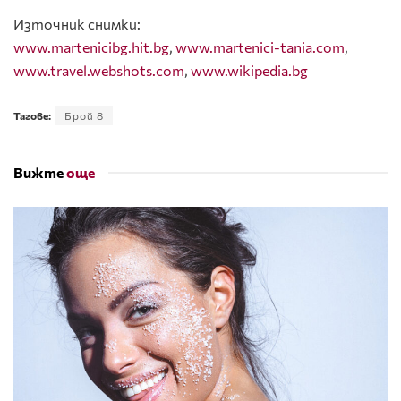
Източник снимки:
www.martenicibg.hit.bg
,
www.martenici-tania.com
,
www.travel.webshots.com
,
www.wikipedia.bg
Тагове:
Брой 8
Вижте
още