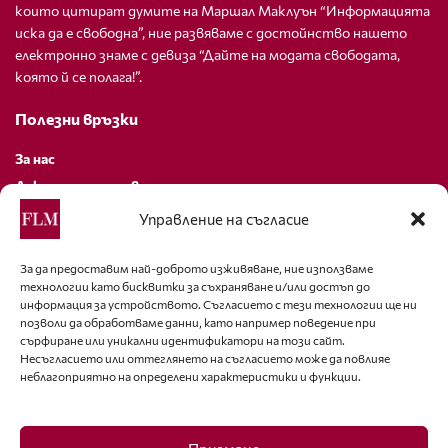
които цитират думите на Маршал Маклуън “Информацията
иска да е свободна”, ние развяваме с достойнство нашето
електронно знаме с девиза “Дайте на модата свободата,
която й се полага!”.
Полезни връзки
За нас
Декларация за поверителност
Политика за бисквитки
Управление на съгласие
За контакти
За да предоставим най-доброто изживяване, ние използваме
технологии като бисквитки за съхраняване и/или достъп до
editor@fashion-lifestyle.net
информация за устройството. Съгласието с тези технологии ще ни
позволи да обработваме данни, като например поведение при
+359 88 227 33 47
сърфиране или уникални идентификатори на този сайт.
Несъгласието или оттеглянето на съгласието може да повлияе
неблагоприятно на определени характеристики и функции.
Последвайте ни
Facebook