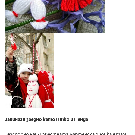
Завинаги заедно като Пижо и Пенда
Безспорно най-известната мартенска двойка е тази