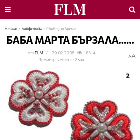
Начало
Лайфстайл
Свободно време
БАБА МАРТА БЪРЗАЛА……
от
FLM
29.02.2008
16314
A
A
Време за четене: 2 мин.