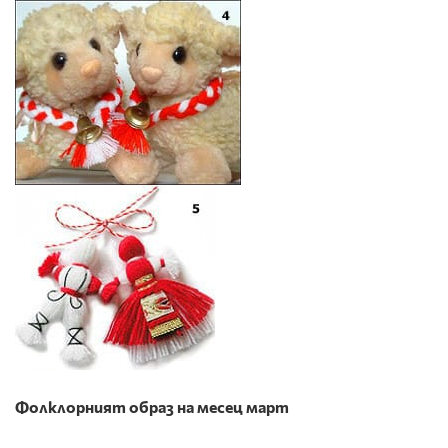
Фолклорният образ на месец март