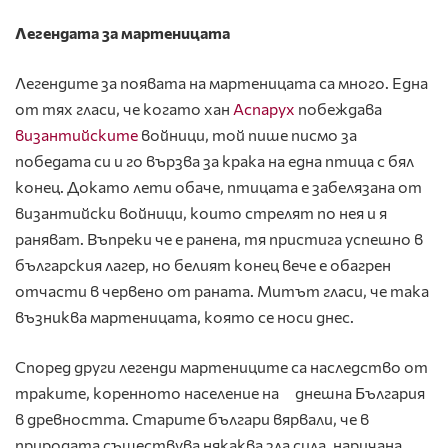
Легендата за мартеницата
Легендите за появата на мартеницата са много. Една
от тях гласи, че когато хан
Аспарух
побеждава
византийските
войници, той пише писмо за
победата си и го вързва за крака на една птица с бял
конец. Докато лети обаче, птицата е забелязана от
византийски войници, които стрелят по нея и я
раняват. Въпреки че е ранена, тя пристига успешно в
българския лагер, но белият конец вече е обагрен
отчасти в червено от раната. Митът гласи, че така
възниква мартеницата, която се носи днес.
Според други легенди мартениците са наследство от
траките, коренното население на днешна България
в древността. Старите българи вярвали, че в
природата съществува някаква зла сила, наричана