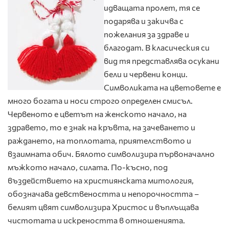
идващата пролет, тя се
подарява и закичва с
пожелания за здраве и
благодат. В класическия си
вид тя представлява осукани
бели и червени конци.
Символиката на цветовете е
много богата и носи строго определен смисъл.
Червеното е цветът на женското начало, на
здравето, то е знак на кръвта, на зачеването и
раждането, на топлотата, приятелството и
взаимната обич. Бялото символизира първоначално
мъжкото начало, силата. По-късно, под
въздействието на християнската митология,
обозначава девствеността и непорочността –
белият цвят символизира Христос и въплъщава
чистотата и искреността в отношенията.