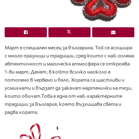
Март е специален месец за българина. Той се асоциира
с много празници и традиции, сред които с най-голяма
автентичност и магическа атмосфера се откроява
1-ви март. Денят, в който всичко наоколо е
потопено в червено и бяло. Хората са щастливи и
усмихнати и бързат да закачат мартенички на тези,
които обичат.Това е една от най-характерните
традиции за България, която възхищава света и
радва хората.