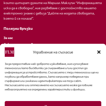
които цитират думите на Маршал Маклуън “Информацията
иска да е свободна”, ние развяваме с достойнство нашето
електронно знаме с девиза “Дайте на модата свободата,
която й се полага!”.
Полезни връзки
За нас
Декларация за поверителност
Политика за бисквитки
Управление на съгласие
За контакти
За да предоставим най-доброто изживяване, ние използваме
технологии като бисквитки за съхраняване и/или достъп до
editor@fashion-lifestyle.net
информация за устройството. Съгласието с тези технологии ще ни
позволи да обработваме данни, като например поведение при
+359 88 227 33 47
сърфиране или уникални идентификатори на този сайт.
Несъгласието или оттеглянето на съгласието може да повлияе
неблагоприятно на определени характеристики и функции.
Последвайте ни
Facebook