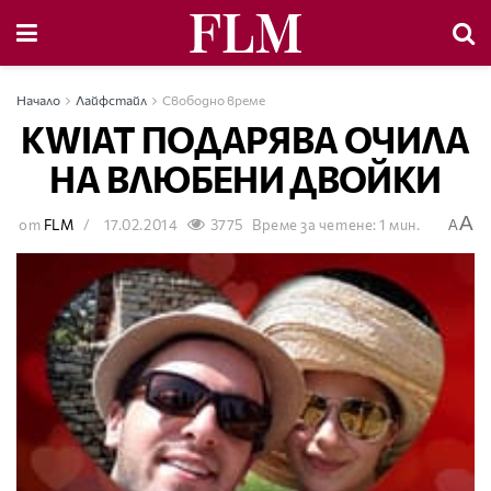
Начало
Лайфстайл
Свободно време
KWIAT ПОДАРЯВА ОЧИЛА
НА ВЛЮБЕНИ ДВОЙКИ
A
от
FLM
17.02.2014
3775
Време за четене: 1 мин.
A