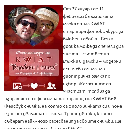
От 27 януари до 11
февруари българската
марка очила KWIAT
стартира фотоконкурс за
влюбени двойки. Всяка
двойка може да спечели два
чифта – съответно
мъжки и дамски – модерни
слънчеви очила или
диоптричнa рамкa по
избор. Желаещите да
участват, трябва да
изпратят на официалната страница на KWIAT във
Фейсбук снимка, на която са с половинката си и поне
един от двамата е с очила. Трите двойки, които
съберат най-много харесвания за своите снимки, ще
спечелят очила по избор от KWIAT.