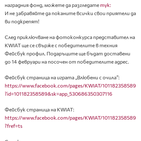
наградния фонд, можете да разгледате
тук:
И не забравяйте да поканите всички свои приятели да
ви подкрепят!
След приключване на фотоконкурса представител на
KWIAT ще се свърже с победителите в техния
Фейсбук профил. Подаръците ще бъдат доставени
до 14 февруари на посочен от победителите адрес.
Фейсбук страница на играта „Влюбени с очила”:
https://www.facebook.com/pages/KWIAT/101182358589
?id=101182358589&sk=app_530686350307116
Фейсбук страница на KWIAT:
https://www.facebook.com/pages/KWIAT/101182358589
?fref=ts