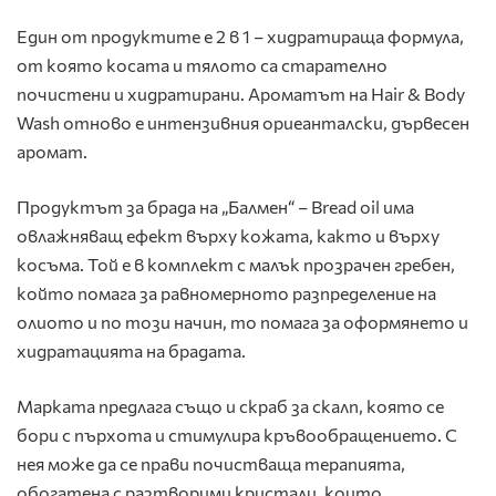
Един от продуктите е 2 в 1 – хидратираща формула,
от която косата и тялото са старателно
почистени и хидратирани. Ароматът на Hair & Body
Wash отново е интензивния ориеанталски, дървесен
аромат.
Продуктът за брада на „Балмен“ – Bread oil има
овлажняващ ефект върху кожата, както и върху
косъма. Той е в комплект с малък прозрачен гребен,
който помага за равномерното разпределение на
олиото и по този начин, то помага за оформянето и
хидратацията на брадата.
Марката предлага също и скраб за скалп, която се
бори с пърхота и стимулира кръвообращението. С
нея може да се прави почистваща терапията,
обогатена с разтворими кристали, които