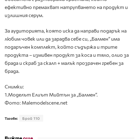
ефективно премахват натрупването на продукт и
излишния серум.
За аудиторията, която иска да направи подарък на
любим човек или да зарадва себе си, „Балмен“ има
подаръчен комплект, който съдържа и трите
продукта – измивен продукт за коса и тяло, олио за
брада и скраб за скалп + малък прозрачен гребен за
брада.
Снимки:
1.Моделът Елиът Мийтън за „Балмен“.
Фото: Malemodelscene.net
Тагове:
Брой 110
Вижте
още