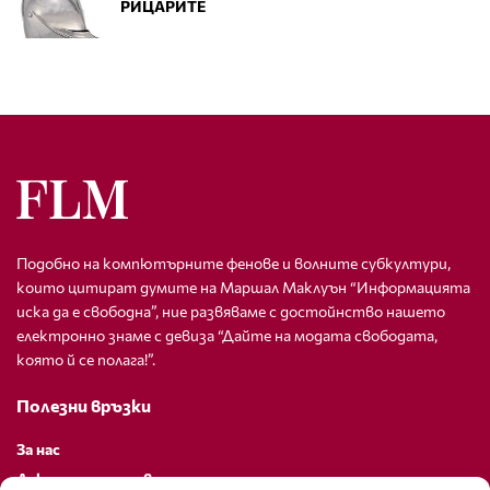
РИЦАРИТЕ
Подобно на компютърните фенове и волните субкултури,
които цитират думите на Маршал Маклуън “Информацията
иска да е свободна”, ние развяваме с достойнство нашето
електронно знаме с девиза “Дайте на модата свободата,
която й се полага!”.
Полезни връзки
За нас
Декларация за поверителност