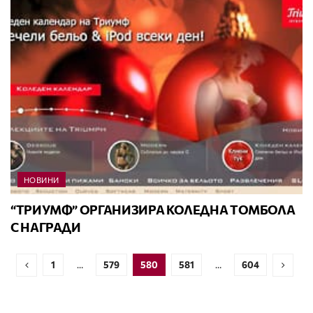
НОВИНИ
“ТРИУМФ” ОРГАНИЗИРА КОЛЕДНА ТОМБОЛА
С НАГРАДИ
1
…
579
580
581
…
604