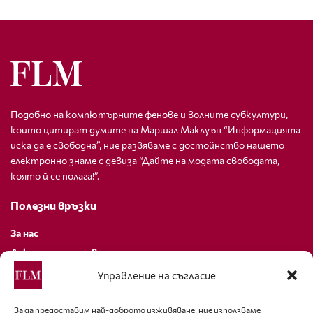
Подобно на компютърните фенове и волните субкултури,
които цитират думите на Маршал Маклуън “Информацията
иска да е свободна”, ние развяваме с достойнство нашето
електронно знаме с девиза “Дайте на модата свободата,
която й се полага!”.
Полезни връзки
За нас
Декларация за поверителност
Политика за бисквитки
Управление на съгласие
За контакти
За да предоставим най-доброто изживяване, ние използваме