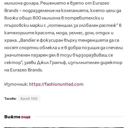
милиона долара. Решението е взето от Eurazeo
Brands – подразделение на компанията, което цели да
вложи общо 800 милиона в потребителски и
търговски марки с „потенциал за глобален растеж“ в
категориите красота, мода, уелнес, дом, отдих и
храна. „Bandier е фокусиран върху тенденцията да се
носят спортни облекла и е в добра позиция да спечели
значителен пазарен дял в този бързоразвиващ се
сектор“, заяви Джил Гранъф, изпълнителен директор
на Eurazeo Brands.
Източник:
https://fashionunited.com
Тагове:
Брой 100
Вижте
още