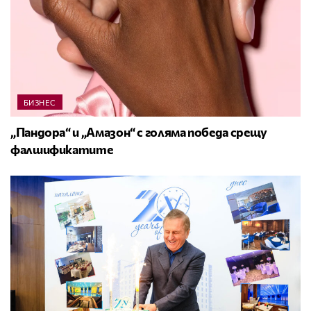
БИЗНЕС
„Пандора“ и „Амазон“ с голяма победа срещу
фалшификатите