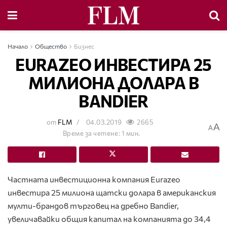
Начало
Общество
Бизнес
EURAZEO ИНВЕСТИРА 25
МИЛИОНА ДОЛАРА В
BANDIER
от
FLM
04.03.2019
2665
A
A
Време за четене: 1 мин.
Частната инвестиционна компания Eurazeo
инвестира 25 милиона щатски долара в американския
мулти-брандов търговец на дребно Bandier,
увеличавайки общия капитал на компанията до 34,4