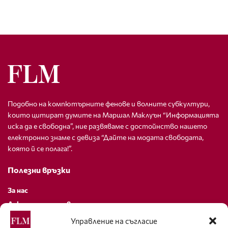
Подобно на компютърните фенове и волните субкултури,
които цитират думите на Маршал Маклуън “Информацията
иска да е свободна”, ние развяваме с достойнство нашето
електронно знаме с девиза “Дайте на модата свободата,
която й се полага!”.
Полезни връзки
За нас
Декларация за поверителност
Политика за бисквитки
Управление на съгласие