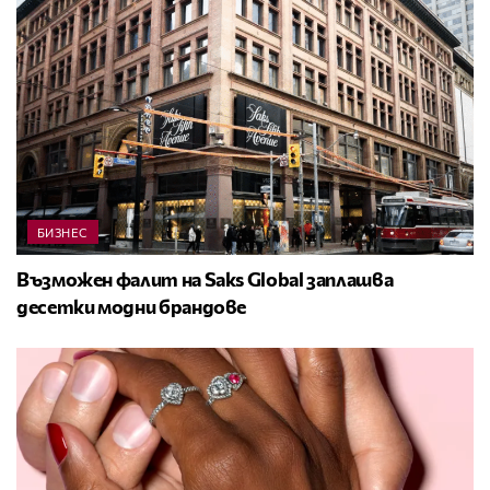
БИЗНЕС
Възможен фалит на Saks Global заплашва
десетки модни брандове