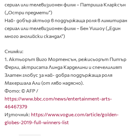
сериал или телевизионен филм – Патриша Кларксън
(„Остри предмети“)
Най- добър актьор в поддържаща роля в лимитиран
сериал или телевизионен филм – Бен Уишоу („Един
много английски скандал“)
Снимки:
1. Актьорът Виго Мортенсън, режисьорът Питър
Ферли, актрисата Линда Карделини и спечелилият
Златен глобус за най- добра поддържаща роля
Махершала Али (от ляво надясно).
Фото: © AFP /
https://www.bbc.com/news/entertainment-arts-
46467379
Източник:
https://www.vogue.com/article/golden-
globes-2019-full-winners-list