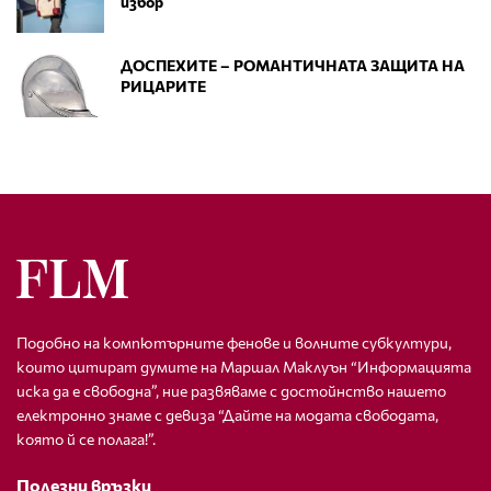
избор
ДОСПЕХИТЕ – РОМАНТИЧНАТА ЗАЩИТА НА
РИЦАРИТЕ
Подобно на компютърните фенове и волните субкултури,
които цитират думите на Маршал Маклуън “Информацията
иска да е свободна”, ние развяваме с достойнство нашето
електронно знаме с девиза “Дайте на модата свободата,
която й се полага!”.
Полезни връзки