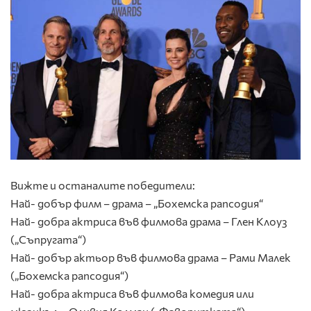
Вижте и останалите победители:
Най- добър филм – драма – „Бохемска рапсодия“
Най- добра актриса във филмова драма – Глен Клоуз
(„Съпругата“)
Най- добър актьор във филмова драма – Рами Малек
(„Бохемска рапсодия“)
Най- добра актриса във филмова комедия или