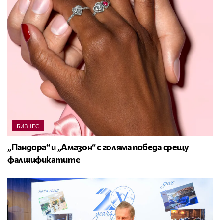
БИЗНЕС
„Пандора“ и „Амазон“ с голяма победа срещу
фалшификатите