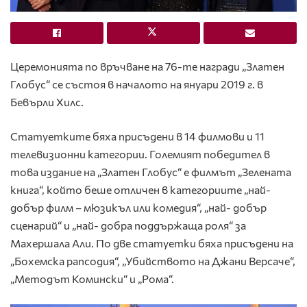
Церемонията по връчване на 76-те награди „Златен
Глобус“ се състоя в началото на януари 2019 г. в
Бевърли Хилс.
Статуетките бяха присъдени в 14 филмови и 11
телевизионни категории. Големият победител в
това издание на „Златен Глобус“ е филмът „Зелената
книга“, който беше отличен в категориите „най-
добър филм – мюзикъл или комедия“, „най- добър
сценарий“ и „най- добра поддържаща роля“ за
Махершала Али. По две статуетки бяха присъдени на
„Бохемска рапсодия“, „Убийството на Джани Версаче“,
„Методът Комински“ и „Рома“.