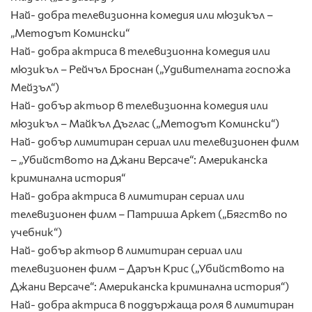
Най- добра телевизионна комедия или мюзикъл –
„Методът Комински“
Най- добра актриса в телевизионна комедия или
мюзикъл – Рейчъл Броснан („Удивителната госпожа
Мейзъл“)
Най- добър актьор в телевизионна комедия или
мюзикъл – Майкъл Дъглас („Методът Комински“)
Най- добър лимитиран сериал или телевизионен филм
– „Убийството на Джани Версаче“: Американска
криминална история“
Най- добра актриса в лимитиран сериал или
телевизионен филм – Патриша Аркет („Бягство по
учебник“)
Най- добър актьор в лимитиран сериал или
телевизионен филм – Дарън Крис („Убийството на
Джани Версаче“: Американска криминална история“)
Най- добра актриса в поддържаща роля в лимитиран