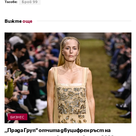
Тагове:
Брой 99
Вижте
още
БИЗНЕС
,,Прада Груп“ отчита двуцифрен ръст на