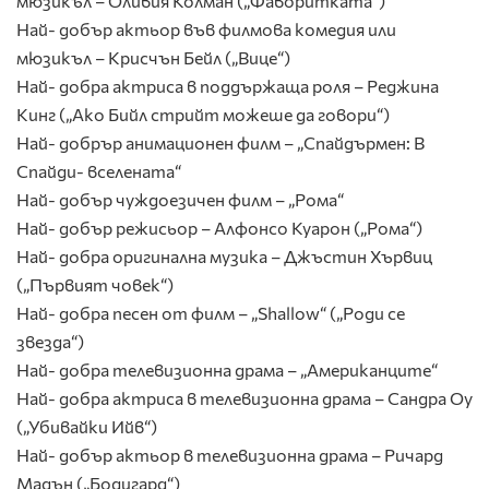
мюзикъл – Оливия Колман („Фаворитката“)
Най- добър актьор във филмова комедия или
мюзикъл – Крисчън Бейл („Вице“)
Най- добра актриса в поддържаща роля – Реджина
Кинг („Ако Бийл стрийт можеше да говори“)
Най- добрър анимационен филм – „Спайдърмен: В
Спайди- вселената“
Най- добър чуждоезичен филм – „Рома“
Най- добър режисьор – Алфонсо Куарон („Рома“)
Най- добра оригинална музика – Джъстин Хървиц
(„Първият човек“)
Най- добра песен от филм – „Shallow“ („Роди се
звезда“)
Най- добра телевизионна драма – „Американците“
Най- добра актриса в телевизионна драма – Сандра Оу
(„Убивайки Ийв“)
Най- добър актьор в телевизионна драма – Ричард
Мадън („Бодигард“)