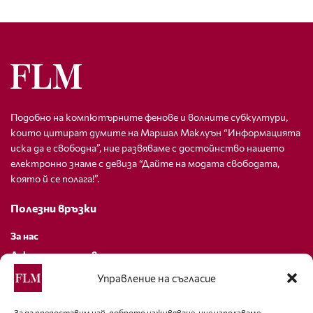
Подобно на компютърните фенове и волните субкултури,
които цитират думите на Маршал Маклуън “Информацията
иска да е свободна”, ние развяваме с достойнство нашето
електронно знаме с девиза “Дайте на модата свободата,
която й се полага!”.
Полезни връзки
За нас
Декларация за поверителност
Политика за бисквитки
Управление на съгласие
За контакти
За да предоставим най-доброто изживяване, ние използваме