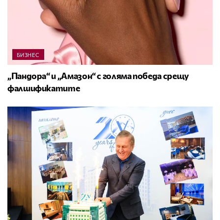
БИЗНЕС
„Пандора“ и „Амазон“ с голяма победа срещу
фалшификатите