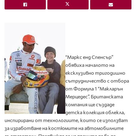
“Маркс енд Спенсър”
обявиха началото на
ексклузивно тригодишно
сътрудничество с отбора
от Формула 1 “Макларън
Мерцедес”. Британската
компания ще създаде
детска колекция облекла,
инспирирани от технологиите, които се използват
за изработване на костюмите на автомобилните
състезатели. Предвижда се на дрехите да бъде