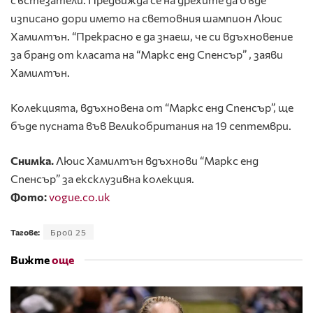
изписано дори името на световния шампион Люис
Хамилтън. “Прекрасно е да знаеш, че си вдъхновение
за бранд от класата на “Маркс енд Спенсър” , заяви
Хамилтън.
Колекцията, вдъхновена от “Маркс енд Спенсър”, ще
бъде пусната във Великобритания на 19 септември.
Снимка.
Люис Хамилтън вдъхнови “Маркс енд
Спенсър” за ексклузивна колекция.
Фото:
vogue.co.uk
Тагове:
Брой 25
Вижте
още