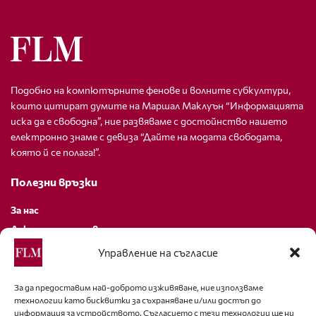
Подобно на компютърните фенове и волните субкултури,
които цитират думите на Маршал Маклуън “Информацията
иска да е свободна”, ние развяваме с достойнство нашето
електронно знаме с девиза “Дайте на модата свободата,
която й се полага!”.
Полезни връзки
За нас
Декларация за поверителност
Политика за бисквитки
Управление на съгласие
За контакти
За да предоставим най-доброто изживяване, ние използваме
технологии като бисквитки за съхраняване и/или достъп до
editor@fashion-lifestyle.net
информация за устройството. Съгласието с тези технологии ще ни