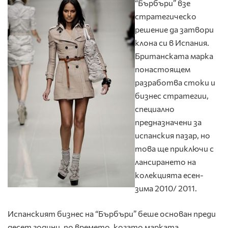
“Бърбъри” взе
стратегическо
решение да затвори
клона си в Испания.
Британската марка
понастоящем
разработва стоки и
бизнес стратегии,
специално
предназначени за
испанския пазар, но
това ще приключи с
лансирането на
колекцията есен-
зима 2010/ 2011.
Испанският бизнес на “Бърбъри” беше основан преди
десет години, по времето, когато марката