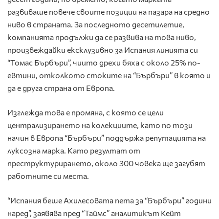
развиваше повече своите позиции на пазара на средно
ниво в страната. За последното десетилетие,
компанията продължи да се развива на това ниво,
произвеждайки ексклузивно за Испания линията си
“Томас Бърбъри”, чиито дрехи бяха с около 25% по-
евтини, отколкото стоките на “Бърбъри” в която и
да е друга страна от Европа.
Изглежда това е промяна, с която се цели
централизирането на колекциите, като по този
начин в Европа “Бърбъри” поддържа репутацията на
луксозна марка. Като резултат от
преструктурирането, около 300 човека ще загубят
работните си места.
“Испания беше Ахилесовата пета за “Бърбъри” години
наред”, заявява пред “Таймс” аналитикът Кейт