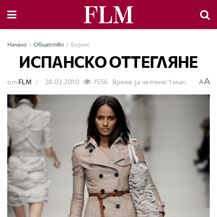
Начало
Общество
Бизнес
ИСПАНСКО ОТТЕГЛЯНЕ
A
от
FLM
28.02.2010
7556
Време за четене: 1 мин.
A