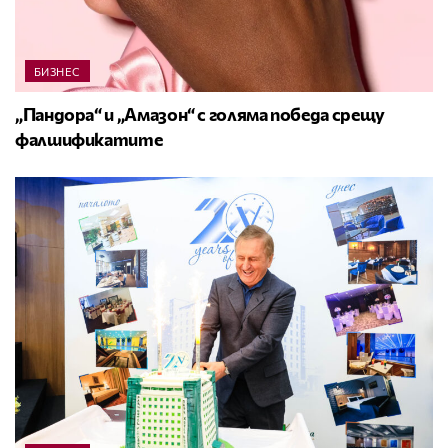
БИЗНЕС
„Пандора“ и „Амазон“ с голяма победа срещу
фалшификатите