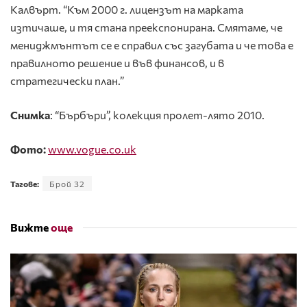
Калвърт. “Към 2000 г. лицензът на марката
изтичаше, и тя стана преекспонирана. Смятаме, че
мениджмънтът се е справил със загубата и че това е
правилното решение и във финансов, и в
стратегически план.”
Снимк
а
: “Бърбъри”, колекция пролет-лято 2010.
Фото:
www.vogue.co.uk
Тагове:
Брой 32
Вижте
още