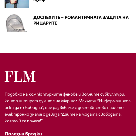
ДОСПЕХИТЕ – РОМАНТИЧНАТА ЗАЩИТА НА
РИЦАРИТЕ
Подобно на компютърните фенове и волните субкултури,
които цитират думите на Маршал Маклуън “Информацията
иска да е свободна”, ние развяваме с достойнство нашето
електронно знаме с девиза “Дайте на модата свободата,
която й се полага!”.
Полезни връзки