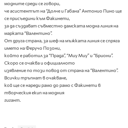
модните среди се говори,
че асистентът на “Долче и Габана” Антонио Пино ще
се присъедини към Факинети,
за да създават съвместно дамската модна линия на
марката “Валентино”.
От друга страна, за шеф на мъжката линия се спряга
името на Феручо Позони,
който е работил за “Прада”, “Миу Миу” и “Бриони”.
Скоро се очаква и официалното
изявление по този повод от страна на “Валентино”.
Всички тръпнат в очакване,
кой ще се нареди рамо до рамо с Факинети в
творческия екип на модния
гигант.