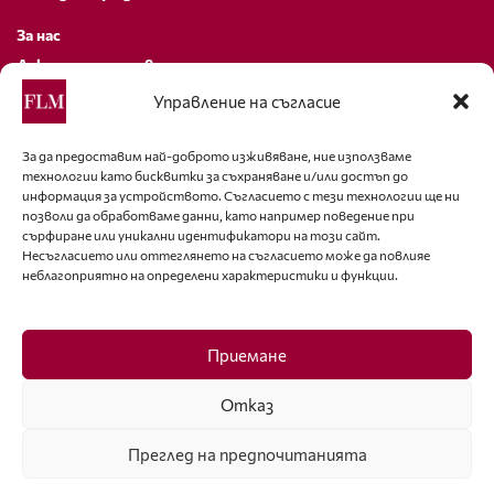
За нас
Декларация за поверителност
Политика за бисквитки
Управление на съгласие
За контакти
За да предоставим най-доброто изживяване, ние използваме
технологии като бисквитки за съхраняване и/или достъп до
editor@fashion-lifestyle.net
информация за устройството. Съгласието с тези технологии ще ни
позволи да обработваме данни, като например поведение при
+359 88 227 33 47
сърфиране или уникални идентификатори на този сайт.
Несъгласието или оттеглянето на съгласието може да повлияе
неблагоприятно на определени характеристики и функции.
Последвайте ни
Facebook
Приемане
Отказ
Преглед на предпочитанията
ISSN 1314-8915 Copyright © 2007-2025 Ot igla do konetz Ltd. & Fashion.bg
Ltd. All Rights Reserved