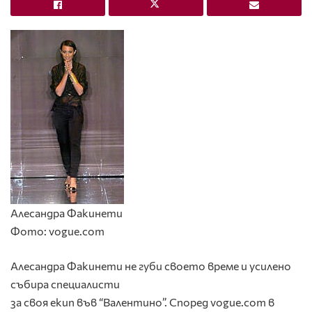
Алесандра Факинети
Фото: vogue.com
Алесандра Факинети не губи своето време и усилено
събира специалисти
за своя екип във “Валентино”. Според vogue.com в