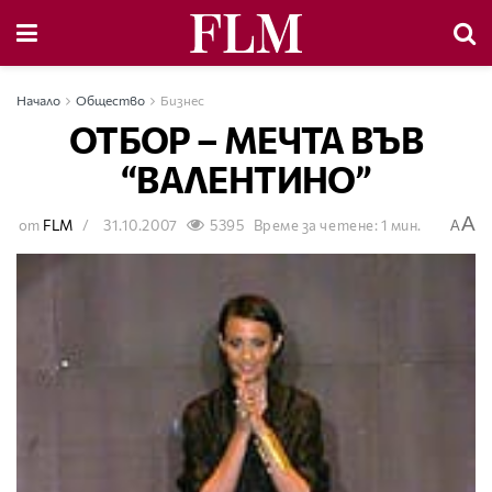
Начало
Общество
Бизнес
ОТБОР – МЕЧТА ВЪВ
“ВАЛЕНТИНО”
A
от
FLM
31.10.2007
5395
Време за четене: 1 мин.
A