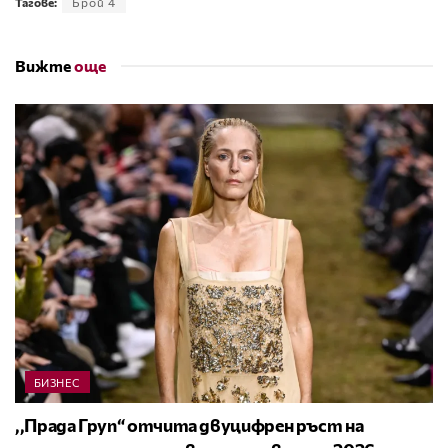
Тагове:
Брой 4
Вижте
още
БИЗНЕС
,,Прада Груп“ отчита двуцифрен ръст на