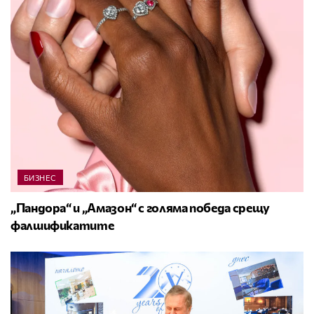
БИЗНЕС
„Пандора“ и „Амазон“ с голяма победа срещу
фалшификатите