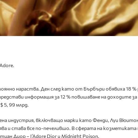
Adore.
оянно нараства. Ден след като от Бърбъри обявиха 18 %
редстави информация за 12 % повишаване на доходите за
 5, 99 млрд.
ена индустрия, включващо марки като Фенди, Луи Вюито
ва и става все по-печелившо. В сферата на козметиката 
ан Диор – J’Adore Dior и Midnight Poison.