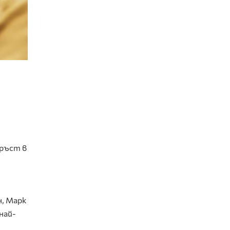
 ръст в
н, Марк
най-