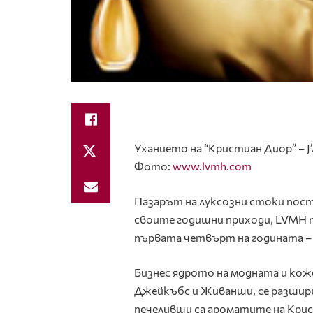
Уханието на “Кристиан Диор” – J’
Фото:
www.lvmh.com
Пазарът на луксозни стоки пост
своите годишни приходи, LVMH п
първата четвърт на годината – $
Бизнес ядрото на модната и кож
Джейкъбс и Живанши, се разширя
печеливши са ароматите на Кристи