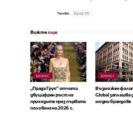
Тагове:
Брой 10
Вижте
още
БИЗНЕС
БИЗНЕС
,,Прада Груп“ отчита
Възможен фалит
двуцифрен ръст на
Global заплашва
приходите през първата
модни брандове
половина на 2026 г.