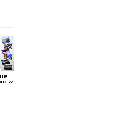
 НА
ХОТЕЛ“