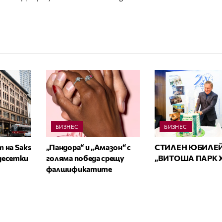
БИЗНЕС
БИЗНЕС
 на Saks
„Пандора“ и „Амазон“ с
СТИЛЕН ЮБИЛЕЙ
 десетки
голяма победа срещу
„ВИТОША ПАРК 
фалшификатите