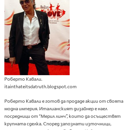
Роберто Кавали.
itainthateitsdatruth.blogspot.com
Роберто Кавали е готов да продаде акции от своята
модна империя. Италианският дизайнер е наел
посредници от “Мерил линч”, които да осъществят
крупната сделка. Според запознати източници,