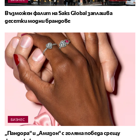
Възможен фалит на Saks Global заплашва
десетки модни брандове
БИЗНЕС
„Пандора“ и „Амазон“ с голяма победа срещу