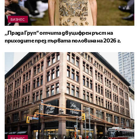
БИЗНЕС
,,Прада Груп“ отчита двуцифрен ръст на
приходите през първата половина на 2026 г.
БИЗНЕС