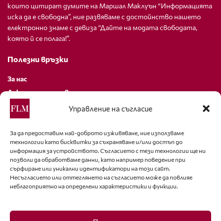
които цитират думите на Маршал Маклуън “Информацията
иска да е свободна”, ние развяваме с достойнство нашето
електронно знаме с девиза “Дайте на модата свободата,
която й се полага!”.
Полезни връзки
За нас
Декларация за поверителност
Политика за бисквитки
Управление на съгласие
За контакти
За да предоставим най-доброто изживяване, ние използваме
технологии като бисквитки за съхраняване и/или достъп до
editor@fashion-lifestyle.net
информация за устройството. Съгласието с тези технологии ще ни
позволи да обработваме данни, като например поведение при
+359 88 227 33 47
сърфиране или уникални идентификатори на този сайт.
Несъгласието или оттеглянето на съгласието може да повлияе
неблагоприятно на определени характеристики и функции.
Последвайте ни
Facebook