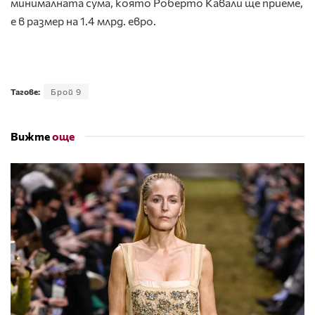
минималната сума, която Роберто Кавали ще приеме,
е в размер на 1.4 млрд. евро.
Тагове:
Брой 9
Вижте
още